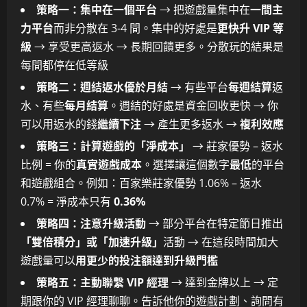
策略一：集中在一個平台
→ 把遊戲量集中在
一間主
力平台
而非分散在 3-4 間。集中的好處是
更快升 VIP 等
級
→ 享受更高返水 → 長期回饋更多。分散玩的結果是
每間都停在低等級
策略二：週結返水優於月結
→ 有些平台
每週結算
返
水、有些
每月結算
。週結的好處是資金回收更快 → 你
可以用返水的錢
繼續下注
→ 產生更多返水 →
複利效應
策略三：計算遊戲的「淨成本」
→ 莊家優勢 – 返水
比例 = 你的
真實遊戲成本
。選擇讓這個數字
最低
的平台
和遊戲組合。例如：百家樂莊家優勢 1.06% – 返水
0.7% = 淨成本只有
0.36%
策略四：注意升級活動
→ 部分平台在特定節日推出
「雙倍積分」或「加速升級」
活動 → 在這段時間加大
遊戲量可以
用更少的投注額達到升級門檻
策略五：主動聯繫 VIP 經理
→ 達到金牌以上 → 定
期跟你的 VIP 經理聊聊。告訴他你的遊戲計劃、詢問有