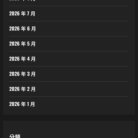
2026 年 7 月
2026 年 6 月
2026 年 5 月
2026 年 4 月
2026 年 3 月
2026 年 2 月
2026 年 1 月
分類