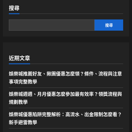
搜尋
搜尋
近期文章
娛樂城推薦好友、揪團優惠怎麼領？條件、流程與注意
事項完整教學
娛樂城週週、月月優惠怎麼參加最有效率？領獎流程與
規劃教學
娛樂城優惠陷阱完整解析：高流水、出金限制怎麼看？
新手避雷教學