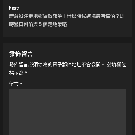
s
Next:
t
體育投注走地盤實戰教學｜什麼時候進場最有價值？即
n
時盤口判讀與 5 個走地策略
a
v
發佈留言
i
發佈留言必須填寫的電子郵件地址不會公開。
必填欄位
標示為
*
g
留言
*
a
t
i
o