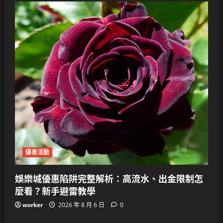
優惠活動
娛樂城優惠陷阱完整解析：高流水、出金限制怎
麼看？新手避雷教學
worker
2026 年 8 月 6 日
0