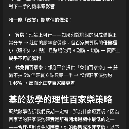
對下一手的機率
零影響
唯一能「改變」期望值的做法
：
算牌
：理論上可行——如果剩餘牌組的組成偏離正
常分布 → 莊閒的勝率會偏移。但百家樂算牌的
優勢極
小
（遠不如 21 點）且賭場使用 8 副牌 + 切牌 → 實際上
幾乎不可能獲利
找免佣百家樂
：部分平台提供「免佣百家樂」→ 莊
贏不抽 5% 但莊贏 6 點只賠一半 → 整體莊家優勢約
1.46%
→
反而比正常百家樂更差
基於數學的理性百家樂策略
既然數學告訴我們長期一定輸，那為什麼還要玩？因為
百家樂的莊家優勢
確實是所有賭場遊戲中最低的之一
——合理控制資金和時間，你的
娛樂成本非常低
。以下