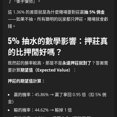
了「後手優勢」。
這 1.36% 的差距就是為什麼賭場要對莊贏
抽 5% 佣金
——如果不抽，所有聰明的玩家都只押莊，賭場就會虧
錢。
5% 抽水的數學影響：押莊真
的比押閒好嗎？
既然莊的勝率較高，那是不是
永遠押莊就對了
？答案需
要計算
期望值（Expected Value）
：
押莊的期望值計算：
贏的機率：45.86% → 贏了拿回 0.95 倍（扣 5% 佣
金）
輸的機率：44.62% → 輸掉 1 倍