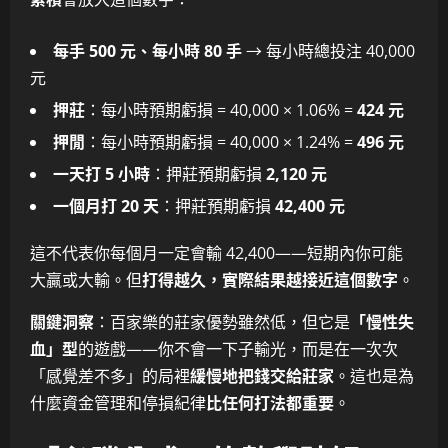
每手 500 元、每小時 80 手
→ 每小時總投注 40,000
元
押莊
：每小時預期虧損 = 40,000 × 1.06% =
424 元
押閒
：每小時預期虧損 = 40,000 × 1.24% =
496 元
一天打 5 小時
：押莊預期虧損
2,120 元
一個月打 20 天
：押莊預期虧損
42,400 元
這不代表你每個月一定會輸 42,400——短期內你可能
大贏或大輸。但
打得越久，實際結果越接近這個數字
。
關鍵洞察
：百家樂的莊家優勢雖然低，但它是
「慢性失
血」型
的遊戲——你不會一下子輸光，而是在一次次
「感覺差不多」的局裡
緩慢地把錢交給莊家
。這也是為
什麼資金管理和停損紀律
比任何打法都重要
。