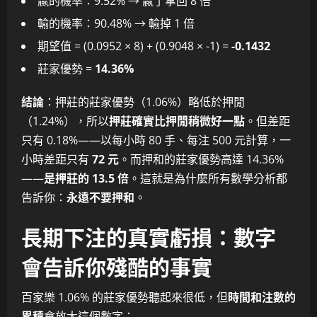
贏的機率：9.52% → 贏了拿回 8 倍
輸的機率：90.48% → 輸掉 1 倍
期望值 = (0.0952 × 8) + (0.9048 × -1) =
-0.1432
莊家優勢 =
14.36%
結論
：押莊的莊家優勢（1.06%）略低於押閒
（1.24%），所以
押莊確實比押閒稍微好一點
。但差距
只有 0.18%——以每小時 80 手、每注 500 元計算，一
小時差距只有
72 元
。而押和的莊家優勢高達 14.36%
——
是押莊的 13.5 倍
。這就是為什麼所有數學分析都
告訴你：
永遠不要押和
。
長期下注的真實虧損：數字
會告訴你殘酷的事實
百家樂 1.06% 的莊家優勢聽起來很低，但
時間和注數的
累積
會放大這個數字：