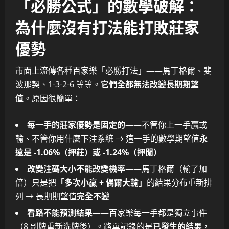
「必勝公式」的數學破解：
為什麼沒有打法能打敗莊家
優勢
市面上流傳各種百家樂「必勝打法」——馬丁格爾、斐
波那契、1-3-2-6 等等。
它們全都無法改變長期期望
值
。原因很簡單：
每一手的莊家優勢是固定的
——不管你上一手贏或
輸、不管你用什麼下注系統 → 這一手的數學期望值
永
遠是 -1.06%（押莊）或 -1.24%（押閒）
改變注碼大小不能改變機率
——馬丁格爾（輸了加
倍）只是把
「多次小贏 + 偶爾大輸」
的結果分布重新排
列 → 長期期望值
完全不變
看路不能預測結果
——百家樂每一手都是獨立事件
（8 副牌重新洗牌後）。路單記錄的是
已發生的結果
，