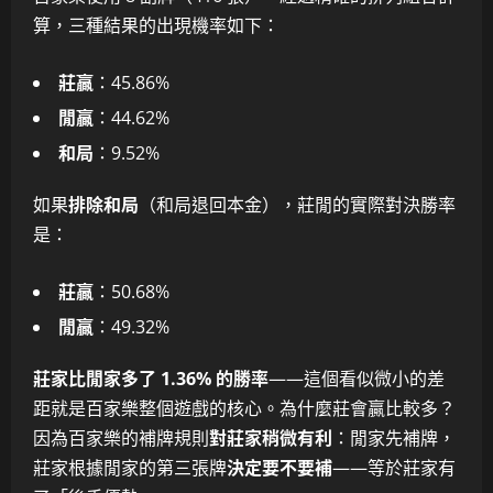
算，三種結果的出現機率如下：
莊贏
：45.86%
閒贏
：44.62%
和局
：9.52%
如果
排除和局
（和局退回本金），莊閒的實際對決勝率
是：
莊贏
：50.68%
閒贏
：49.32%
莊家比閒家多了 1.36% 的勝率
——這個看似微小的差
距就是百家樂整個遊戲的核心。為什麼莊會贏比較多？
因為百家樂的補牌規則
對莊家稍微有利
：閒家先補牌，
莊家根據閒家的第三張牌
決定要不要補
——等於莊家有