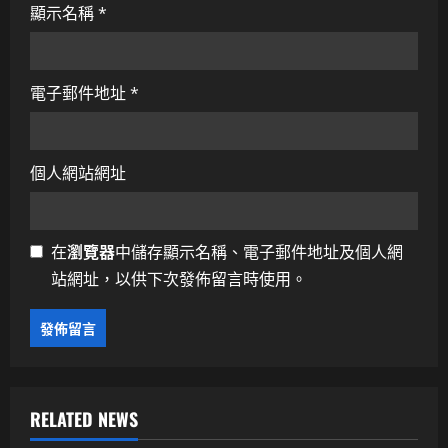
顯示名稱
*
電子郵件地址
*
個人網站網址
在
瀏覽器
中儲存顯示名稱、電子郵件地址及個人網
站網址，以供下次發佈留言時使用。
RELATED NEWS