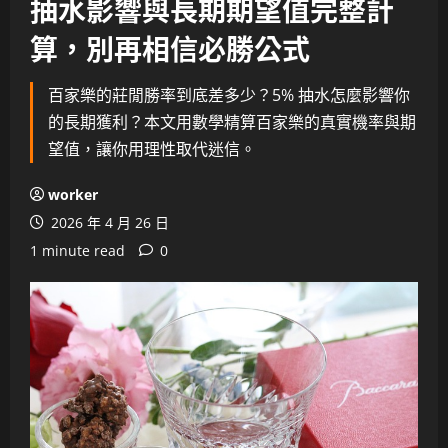
抽水影響與長期期望值完整計
算，別再相信必勝公式
百家樂的莊閒勝率到底差多少？5% 抽水怎麼影響你
的長期獲利？本文用數學精算百家樂的真實機率與期
望值，讓你用理性取代迷信。
worker
2026 年 4 月 26 日
1 minute read
0