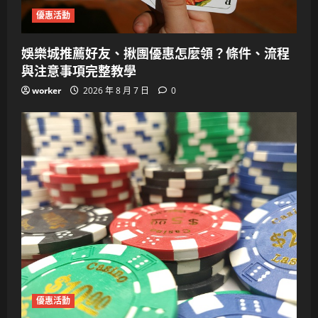
優惠活動
娛樂城推薦好友、揪團優惠怎麼領？條件、流程
與注意事項完整教學
worker
2026 年 8 月 7 日
0
優惠活動