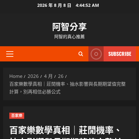
Skip
2026 年 8 月 8 日
4:44:53 AM
to
content
阿智分享
阿智的真心推薦
SUBSCRIBE
Primary
Menu
Home
2026
4 月
26
百家樂數學真相｜莊閒機率、抽水影響與長期期望值完整
計算，別再相信必勝公式
百家樂
百家樂數學真相｜莊閒機率、