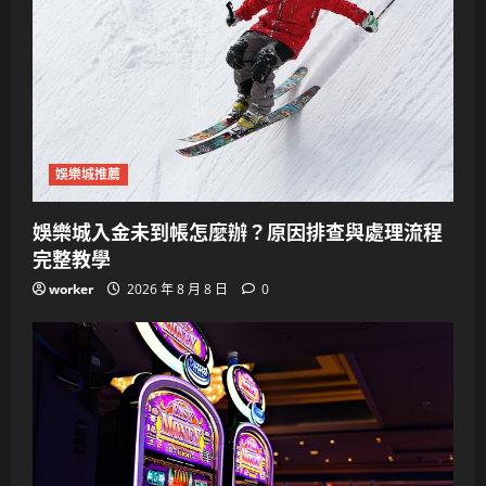
娛樂城推薦
娛樂城入金未到帳怎麼辦？原因排查與處理流程
完整教學
worker
2026 年 8 月 8 日
0