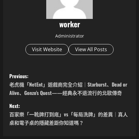
worker
Administrator
Visit Website
View All Posts
P
Previous:
o
老虎機「NetEnt」遊戲商完全介紹｜Starburst、Dead or
Alive、Gonzo’s Quest——經典永不退流行的北歐傳奇
s
Next:
t
百家樂「一靴牌打到底」vs「每局洗牌」的差異｜真人
n
桌和電子桌的隱藏差距你知道嗎？
a