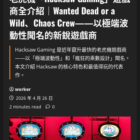
商全介紹｜Wanted Dead or a
Wild、Chaos Crew——以極端波
動性聞名的新銳遊戲商
Hacksaw Gaming 是近年竄升最快的老虎機遊戲商
——以「極端波動性」和「瘋狂的乘數設計」聞名。
本文介紹 Hacksaw 的核心特色和最值得玩的代表
作。
worker
2026 年 4 月 26 日
2 minutes read
0