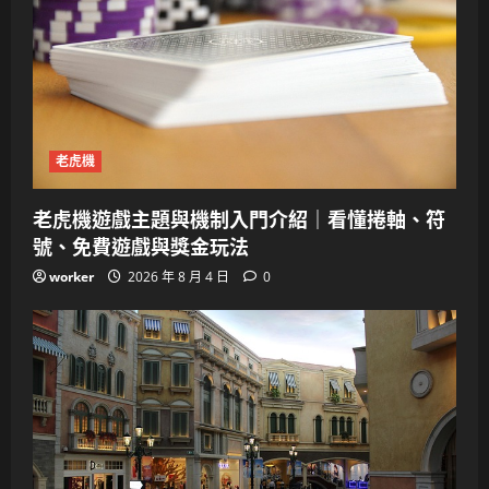
老虎機
老虎機遊戲主題與機制入門介紹｜看懂捲軸、符
號、免費遊戲與獎金玩法
worker
2026 年 8 月 4 日
0