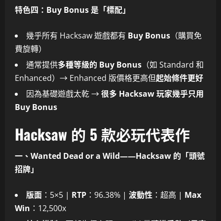
特色四：Buy Bonus 是「標配」
幾乎所有 Hacksaw 遊戲都有
Buy Bonus
（購買免
費旋轉）
通常提供
多種等級的 Buy Bonus
（如 Standard 和
Enhanced）→ Enhanced 版價格更高但
起始條件更好
因為基礎遊戲太乾 →
很多 Hacksaw 玩家幾乎只用
Buy Bonus
Hacksaw 的 5 款必玩代表作
一、Wanted Dead or a Wild——Hacksaw 的「頭號
招牌」
版面
：5×5 |
RTP
：96.38% |
波動性
：超高 |
Max
Win
：12,500x