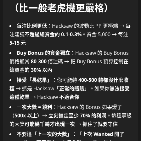
（比一般老虎機更嚴格）
每注比例更低
：Hacksaw 的波動比 PP 更極端 → 每
注建議
不超過總資金的 0.1-0.3%
。資金 5,000 → 每注
5-15 元
Buy Bonus 的資金獨立
：Hacksaw 的 Buy Bonus
價格通常
80-300 倍
注碼 → 把 Buy Bonus 預算
控制在
總資金的 30% 以內
接受「長乾旱」
：你可能轉
400-500 轉都沒什麼收
穫
→ 這是 Hacksaw
「正常的體驗」
。如果你
無法接受
這種乾旱
→ Hacksaw
不適合你
一次大獎 = 鎖利
：Hacksaw 的 Bonus 如果爆了
（
500x 以上
）→
立刻鎖定至少 70% 的利潤
。這種等級
的大獎
可能幾千轉才出現一次
→ 抓住了
就要守住
不要追「上一次的大獎」
：「
上次 Wanted 開了