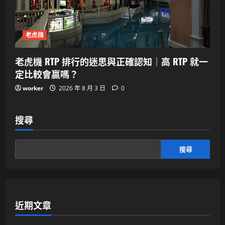
老虎機
老虎機 RTP 排行的迷思與正確認知｜高 RTP 就一
定比較會贏嗎？
worker
2026 年 8 月 3 日
0
搜尋
搜尋
近期文章