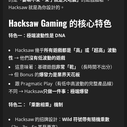
Hacksaw 就是為你設計的。
Hacksaw Gaming 的核心特色
特色一：極端波動性是 DNA
Hacksaw 幾乎
所有遊戲都是「高」或「超高」波動
性
→ 他們
沒有低波動的遊戲
這意味著：基礎遊戲
非常「乾」
（長時間不出分）
→ 但 Bonus 的
爆發力是業界天花板
跟 Pragmatic Play（有低中高波動的完整產品線）
不同 → Hacksaw
只做一件事：極端爆發
特色二：「乘數相乘」機制
Hacksaw 的招牌設計：
Wild 符號帶有隨機乘數