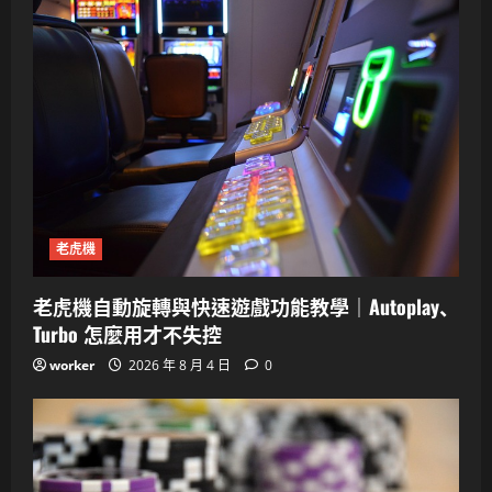
老虎機
老虎機自動旋轉與快速遊戲功能教學｜Autoplay、
Turbo 怎麼用才不失控
worker
2026 年 8 月 4 日
0