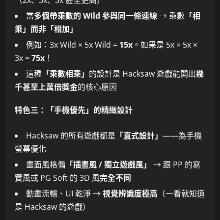
（2x、3x、5x 甚至更高）
當
多個帶乘數的 Wild 參與同一條連線
→ 乘數
「相
乘」而非「相加」
例如：3x Wild × 5x Wild =
15x
。如果是 5x × 5x ×
3x =
75x
！
這種
「乘數相乘」
的設計是 Hacksaw 遊戲能開出
幾
千甚至上萬倍獎金
的核心原因
特色三：「手機優先」的精緻設計
Hacksaw 的所有遊戲都是
「直式設計」
——為手機
螢幕優化
畫面風格偏
「插畫風 / 獨立遊戲風」
→ 跟 PP 的寫
實風或 PG Soft 的 3D 風
完全不同
動畫流暢、UI 乾淨 →
視覺辨識度極高
（一看就知道
是 Hacksaw 的遊戲）