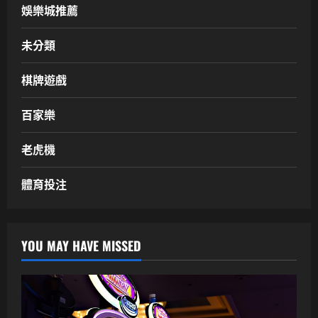
娛樂城推薦
未分類
棋牌遊戲
百家樂
老虎機
體育投注
YOU MAY HAVE MISSED