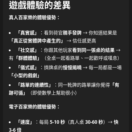
遊戲體驗的差異
真人百家樂的體驗優勢：
「真實感」
：看到荷官
親手發牌
→ 你知道結果是
「真正從實體牌中產生的」
→ 信任感更高
「社交感」
：你跟其他玩家
看到同一張桌的結果
→
有
「群體體驗」
（全桌一起看路單、一起歡呼或嘆息）
「儀式感」
：擠牌桌的
慢慢揭曉
→ 每一局都是一場
「小型的戲劇」
「路單的連續性」
：同一靴牌的路單讓你覺得
「有
跡可循」
（即使數學上幫助很小）
電子百家樂的體驗優勢：
「速度」
：每局
5-10 秒
（真人桌
30-60 秒
）→
快
3-6 倍