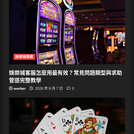
娛樂城推薦
娛樂城客服怎麼用最有效？常見問題類型與求助
管道完整教學
worker
2026 年 8 月 7 日
0