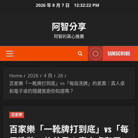
Skip
2026 年 8 月 7 日
12:32:24 PM
to
content
阿智分享
阿智的真心推薦
SUBSCRIBE
Primary
Menu
Home
2026
4 月
26
百家樂「一靴牌打到底」vs「每局洗牌」的差異｜真人桌
和電子桌的隱藏差距你知道嗎？
百家樂
百家樂「一靴牌打到底」vs「每