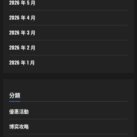
2026 年 5 月
2026 年 4 月
2026 年 3 月
2026 年 2 月
2026 年 1 月
分類
優惠活動
博奕攻略