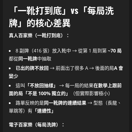
「一靴打到底」vs「每局洗
牌」的核心差異
真人百家樂（一靴打到底）：
8 副牌（416 張）放入靴中 → 從第 1 局到第
~70 局
都從
同一靴牌
中抽取
已出的牌不放回
→ 前面出了很多 A → 後面的局
A 會
變少
這叫
「不放回抽樣」
→ 每一局的結果
在數學上跟前
面的局「不是 100% 獨立的」
（但實際影響極小）
路單反映的是
同一靴牌的連續結果
→ 型態（長龍、
單跳等）有
「連續性」
電子百家樂（每局洗牌）：