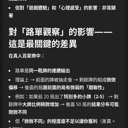
但對「遊戲體驗」和「心理感受」的影響
：
非常顯
著
對「路單觀察」的影響——
這是最關鍵的差異
在真人百家樂中：
路單是
同一靴牌的連續輸出
理論上 → 前面的牌被抽走後 → 剩餘牌的組成
微微
偏移
→ 後面的局
跟前面的局有微弱的「關聯性」
例如：如果前 20 局出了
特別多的小牌（2-5）
→ 剩
餘牌中
大牌比例稍微增加
→ 後面 50 局的
結果分布可能
微微不同
但
「微微不同」的程度遠不足以讓你獲利
（差異 <