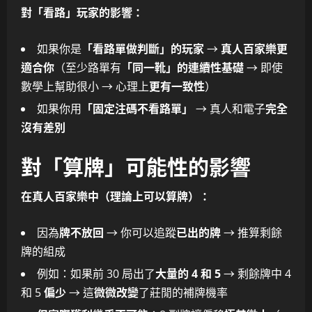
對「看路」玩家的影響：
如果你是
「看路單做判斷」的玩家
→
真人百家樂更
適合你
（至少路單有
「同一靴」的連續性基礎
→ 即使
數學上幫助很小 → 心理上
更有一致性
）
如果你用
「固定注碼不看路單」
→ 真人和電子
完全
沒有差別
對「算牌」可能性的影響
在真人百家樂中（理論上可以算牌）：
因為
牌不放回
→ 你可以追蹤
已出的牌
→ 推算剩餘
牌的組成
例如：如果前 30 局出了
大量的 4 和 5
→ 剩餘牌中 4
和 5
偏少
→ 這
微微改變
了莊閒的補牌機率