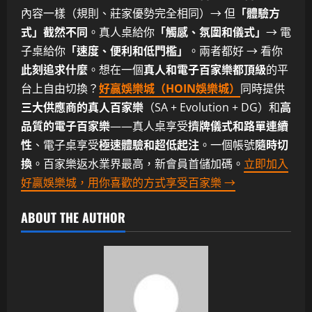
內容一樣（規則、莊家優勢完全相同）→ 但
「體驗方
式」截然不同
。真人桌給你
「觸感、氛圍和儀式」
→ 電
子桌給你
「速度、便利和低門檻」
。兩者都好 → 看你
此刻追求什麼
。想在一個
真人和電子百家樂都頂級
的平
台上自由切換？
好贏娛樂城（HOIN娛樂城）
同時提供
三大供應商的真人百家樂
（SA + Evolution + DG）和
高
品質的電子百家樂
——真人桌享受
擠牌儀式和路單連續
性
、電子桌享受
極速體驗和超低起注
。一個帳號
隨時切
換
。百家樂返水業界最高，新會員首儲加碼。
立即加入
好贏娛樂城，用你喜歡的方式享受百家樂 →
ABOUT THE AUTHOR