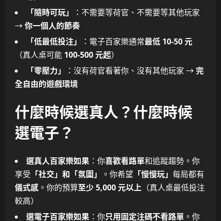
「隨時可玩」
：不需要等荷官、不需要等其他玩家
→
你一個人的節奏
「低最低投注」
：電子百家樂通常
最低 10-50 元
（真人桌可能
100-500 元起
）
「零壓力」
：沒有荷官看著你、沒有其他玩家 →
完
全自由的遊戲環境
什麼時候選真人？什麼時候
選電子？
選真人百家樂如果
：你
喜歡看路單
和追蹤趨勢。你
享受
「社交」和「氛圍」
。你希望
「慢慢玩」
每局都有
儀式感
。你的預算
至少 5,000 元以上
（真人桌最低投注
較高）
選電子百家樂如果
：你
只用固定注碼不看路單
。你