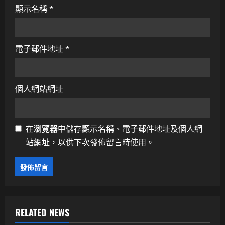
顯示名稱
*
電子郵件地址
*
個人網站網址
在
瀏覽器
中儲存顯示名稱、電子郵件地址及個人網
站網址，以供下次發佈留言時使用。
RELATED NEWS