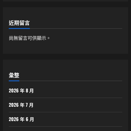
近期留言
尚無留言可供顯示。
彙整
2026 年 8 月
2026 年 7 月
2026 年 6 月