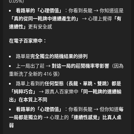
0.05%）
看路單的「心理價值」
：你看到長龍 → 你知道這是
「真的從同一靴牌中連續產生的」
→ 心理上覺得
「有
連續性」
更有安全感
在電子百家樂中：
路單是
完全獨立的隨機結果的排列
上一局出了莊 →
對這一局的莊閒機率零影響
（因為
重新洗了全新的 416 張）
路單上看到的
任何型態（長龍、單跳、雙跳）都是
「純粹巧合」
→ 跟真人百家樂中
「同一靴牌的連續輸
出」在本質上不同
看路單的「心理價值」
：你看到長龍 → 但你知道
每
一局都是獨立的
→ 心理上的
「連續性感覺」比真人桌
弱