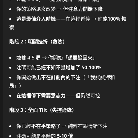
你的策略還沒改變 → 但
注意力開始下降
這是最佳介入時機
——在這裡暫停 → 你能
100% 恢
復
階段 2：明顯挫折（危險）
連輸 4-5 局 → 你開始
「想要追回來」
注碼可能已經
不知不覺增加了 50-100%
你開始
做出不在計劃內的下注
（「我試試押和
局」）
在這裡停下需要意志力
——但仍然可控
階段 3：全面 Tilt（失控邊緣）
你已經
不在乎策略了
→ 純粹在跟情緒下注
注碼可能是平時的
5-10 倍