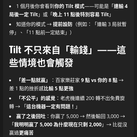
1 個月後你會看到
你的 Tilt 模式
——可能是「
連輸 4
局後一定 Tilt
」或「
晚上 11 點後特別容易 Tilt
」
知道你的模式 →
提前設防
（例如：「連輸 3 局就暫
停」、「11 點前一定結束」）
Tilt 不只來自「輸錢」——這
些情境也會觸發
「差一點就贏」
：百家樂莊家
9 點 vs 你的 8 點
→
差 1 點的挫折感
比輸 5 點更強
「不公平」的感覺
：老虎機連續 200 轉不出免費旋
轉 → 「
這台機器一定有問題！
」
贏了之後回吐
：你贏了 5,000 → 然後輸回 3,000 →
「
我明明贏了 5,000 為什麼現在只剩 2,000
」→ 比從沒
贏過
更痛苦