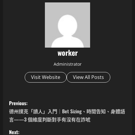
worker
Administrator
Visit Website
View All Posts
P
Previous:
o
德州撲克「讀人」入門｜Bet Sizing、時間告知、身體語
言——3 個維度判斷對手有沒有在詐唬
s
Next: