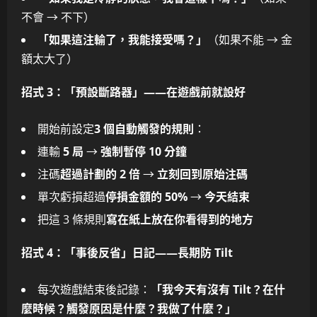
不會 → 不下）
「如果這注輸了，我能接受嗎？」
（如果不能 → 金
額太大了）
招式 3：「預設斷路器」——在遊戲前就設好
開始前設定
3 個自動觸發的規則
：
連輸
5 局
→
強制暫停 10 分鐘
注碼
超過計劃的 2 倍
→
立刻回到原始注碼
單次虧損超過
停損金額的 50%
→
今天結束
把這 3 條規則
寫在紙上放在你看得到的地方
招式 4：「事後反省」日記——長期防 Tilt
每次遊戲結束後記錄：
「我今天有沒有 Tilt？在什
麼時候？觸發原因是什麼？我做了什麼？」