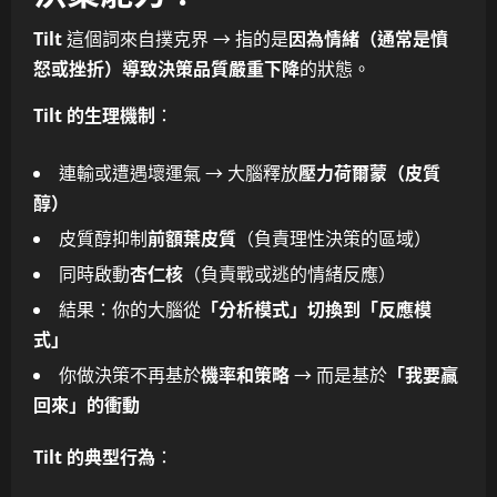
Tilt
這個詞來自撲克界 → 指的是
因為情緒（通常是憤
怒或挫折）導致決策品質嚴重下降
的狀態。
Tilt 的生理機制
：
連輸或遭遇壞運氣 → 大腦釋放
壓力荷爾蒙（皮質
醇）
皮質醇抑制
前額葉皮質
（負責理性決策的區域）
同時啟動
杏仁核
（負責戰或逃的情緒反應）
結果：你的大腦從
「分析模式」切換到「反應模
式」
你做決策不再基於
機率和策略
→ 而是基於
「我要贏
回來」的衝動
Tilt 的典型行為
：