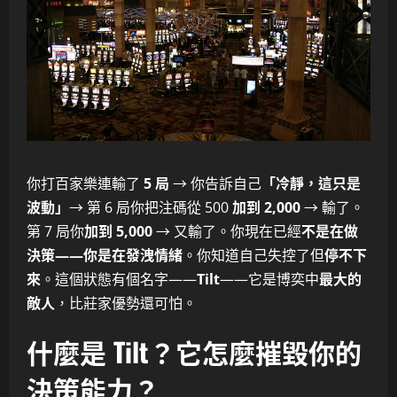
你打百家樂連輸了
5 局
→ 你告訴自己
「冷靜，這只是
波動」
→ 第 6 局你把注碼從 500
加到 2,000
→ 輸了。
第 7 局你
加到 5,000
→ 又輸了。你現在已經
不是在做
決策——你是在發洩情緒
。你知道自己失控了但
停不下
來
。這個狀態有個名字——
Tilt
——它是博奕中
最大的
敵人
，比莊家優勢還可怕。
什麼是 Tilt？它怎麼摧毀你的
決策能力？