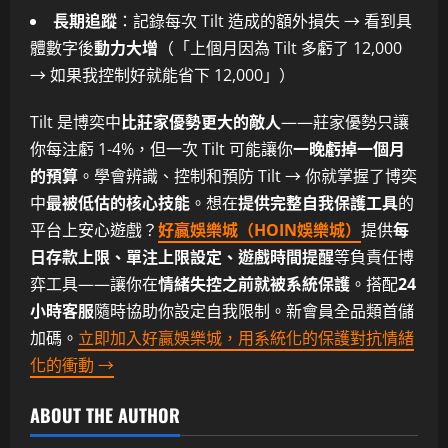
長期追蹤
：記錄每次 Tilt 造成的額外損失 → 看到具
體數字後
動力大增
（「上個月因為 Tilt 多虧了 12,000
→ 如果我控制好就能省下 12,000」）
Tilt 是博奕中
比莊家優勢更大的敵人
——莊家優勢只讓
你每注虧 1-4%，但一次 Tilt 可能讓你
一晚虧掉一個月
的預算
。學會辨識、控制和預防 Tilt → 你就掌握了博奕
中
最被低估的核心技能
。想在
提供完整自我保護工具
的
平台上安心遊戲？
好贏娛樂城（HOIN娛樂城）
提供
每
日存款上限、單注上限設定、遊戲時間提醒
等負責任博
弈工具——讓你在
情緒失控之前就被系統保護
。搭配
24
小時客服
隨時協助你設定自我限制。新會員全品類首儲
加碼。
立即加入好贏娛樂城，用系統化的保護對抗情緒
化的衝動 →
ABOUT THE AUTHOR