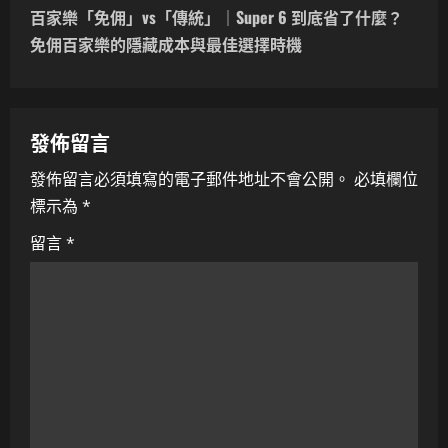
t
百家樂「免佣」vs「傳統」｜Super 6 到底省了什麼？
n
免佣百家樂的隱藏成本與最佳選擇時機
a
v
發佈留言
i
發佈留言必須填寫的電子郵件地址不會公開。
必填欄位
標示為
*
g
留言
*
a
t
i
o
n