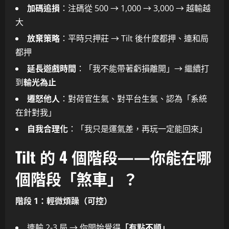
加碼追損
：注碼從 500 → 1,000 → 3,000 → 越輸越
大
放棄策略
：平時只押莊 → Tilt 後什麼都押、連和局
都押
延長遊戲時間
：「我不能帶著虧損離開」→ 繼續打
到
輸光為止
遷怒他人
：對荷官生氣、對平台生氣、認為「系統
在針對我」
自我合理化
：「我只是運氣差，再玩一定能回來」
Tilt 的 4 個階段——你能在哪
個階段「煞車」？
階段 1：輕微煩躁（可控）
連輸 2-3 局 → 你開始覺得
「有點不順」