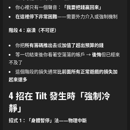
你心裡只有一個聲音：
「我要把錢贏回來」
在這裡停下非常困難
——需要外力介入或強制機制
階段 4：崩潰（不可逆）
你把
所有籌碼推出去
或
加值了超出預算的錢
等一切結束後你看著空蕩蕩的帳戶 →
後悔
但已經來
不及了
這個階段的損失通常
比前面所有正常遊戲的損失加
起來還多
4 招在 Tilt 發生時「強制冷
靜」
招式 1：「身體暫停」法——物理中斷