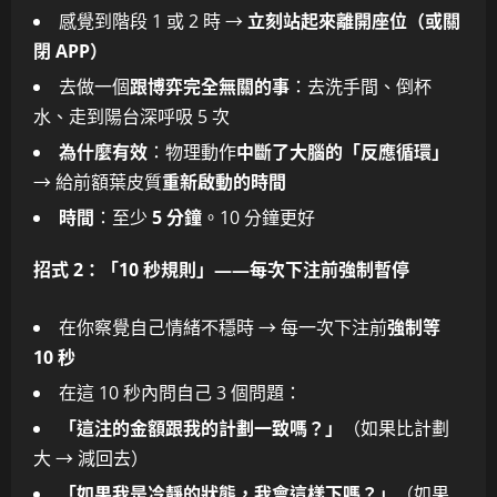
感覺到階段 1 或 2 時 →
立刻站起來離開座位（或關
閉 APP）
去做一個
跟博弈完全無關的事
：去洗手間、倒杯
水、走到陽台深呼吸 5 次
為什麼有效
：物理動作
中斷了大腦的「反應循環」
→ 給前額葉皮質
重新啟動的時間
時間
：至少
5 分鐘
。10 分鐘更好
招式 2：「10 秒規則」——每次下注前強制暫停
在你察覺自己情緒不穩時 → 每一次下注前
強制等
10 秒
在這 10 秒內問自己 3 個問題：
「這注的金額跟我的計劃一致嗎？」
（如果比計劃
大 → 減回去）
「如果我是冷靜的狀態，我會這樣下嗎？」
（如果