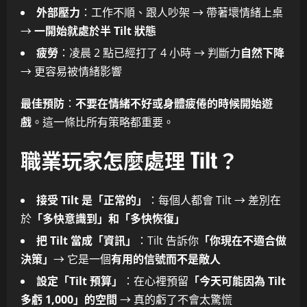
外部壓力
：工作不順、跟人吵架 → 帶著壞情緒上桌
→
一開始就處於半 Tilt 狀態
疲勞
：凌晨 2 點已經打了 4 小時 → 判斷力
自然下降
→ 更容易被情緒影響
最佳預防
：
不要在情緒不好或身體疲倦的時候開始遊
戲
。這一條比所有策略都重要。
職業玩家怎麼處理 Tilt？
接受 Tilt 是「正常的」
：每個人都會 Tilt → 差別在
於
「多快意識到」和「多快恢復」
把 Tilt 當成「資訊」
：Tilt 告訴你
「你現在不適合做
決策」
→ 它是一個
有用的信號而不是敵人
設定「Tilt 預算」
：在心裡預留
「今天可能因為 Tilt
多虧 1,000」的空間
→ 真的虧了不會太驚慌