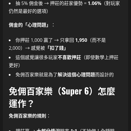
抽 5% 佣金後 → 押莊的莊家優勢 =
1.06%
（對玩家
仍然是最好的選項）
佣金的「心理問題」
：
你押莊 1,000 贏了 → 只拿回
1,950
（而不是
2,000）→ 感覺被
「扣了錢」
這個感覺讓很多玩家
不喜歡押莊
（即使數學上押莊
更好）
免佣百家樂就是為了
解決這個心理問題
而設計的
免佣百家樂（Super 6）怎麼
運作？
免佣百家樂的規則
：