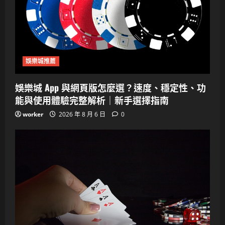
娛樂城推薦
娛樂城 App 與網頁版怎麼選？速度、穩定性、功
能與使用體驗完整解析｜新手選擇指南
worker
2026 年 8 月 6 日
0