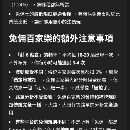
（1.24%）→ 選哪種都無所謂
免佣桌的
最低限紅更適合你
→ 有時候免佣桌限紅比
傳統桌低 → 讓你能
用更小的注碼玩
免佣百家樂的額外注意事項
「莊 6 點贏」的頻率
：平均每
18-20 局
出現一次 →
不算罕見 → 你
每小時可能遇到 3-4 次
波動感受不同
：傳統百家樂每次贏都扣 5% → 感覺
「
穩定地被扣
」。免佣百家樂大部分時候全額贏 → 但
突然來一個「莊 6 只賠一半」→ 感覺像
「被搶了」
路單分析不受影響
：免佣百家樂的
發牌和補牌規則
跟傳統完全一樣
→ 大路、大眼仔等路單的分析
完全適
用
有些平台的免佣規則不同
：不是所有「免佣」都是
Super 6 → 有些平台用
其他規則
（如莊 7 點贏只賠一