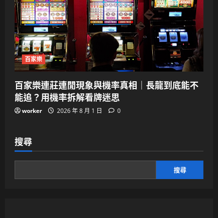
百家樂
百家樂連莊連閒現象與機率真相｜長龍到底能不
能追？用機率拆解看牌迷思
worker
2026 年 8 月 1 日
0
搜尋
搜尋