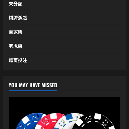
未分類
棋牌遊戲
百家樂
老虎機
體育投注
YOU MAY HAVE MISSED