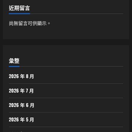
近期留言
尚無留言可供顯示。
彙整
2026 年 8 月
2026 年 7 月
2026 年 6 月
2026 年 5 月