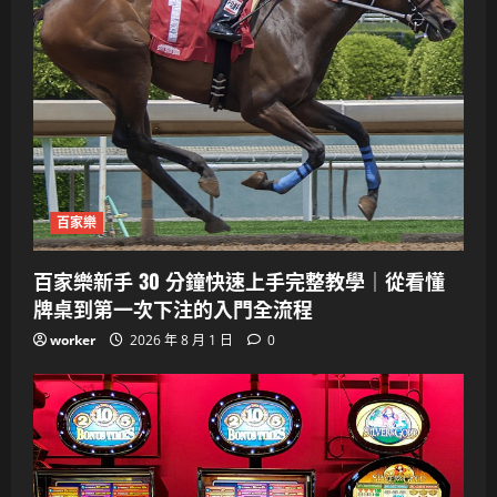
百家樂
百家樂新手 30 分鐘快速上手完整教學｜從看懂
牌桌到第一次下注的入門全流程
worker
2026 年 8 月 1 日
0