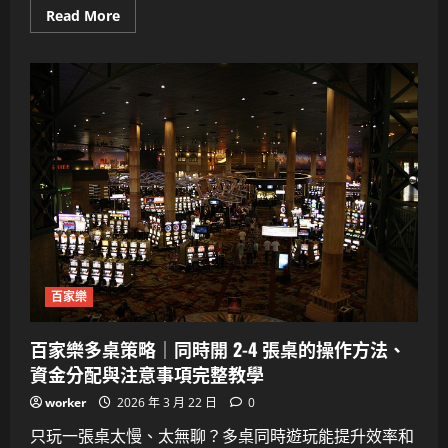
Read
Read More
more
about
百
家
樂
「莊
閒
比
例」
長
期
統
計
揭
密
｜
為
什
麼
莊
百家樂
家
永
遠
百家樂多桌策略｜同時開 2-4 張桌的操作方法、
多
贏
資金分配與注意事項完整教學
1.2%？
八
worker
2026 年 3 月 22 日
0
副
牌
只玩一張桌太慢、太無聊？多桌同時遊玩能提升效率和
的