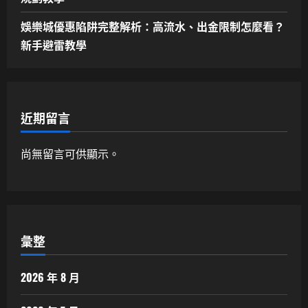
娛樂城優惠陷阱完整解析：高流水、出金限制怎麼看？
新手避雷教學
近期留言
尚無留言可供顯示。
彙整
2026 年 8 月