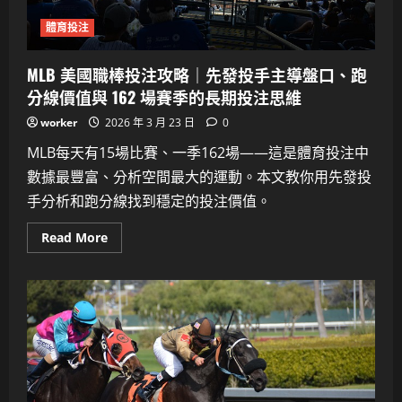
｜
什
麼
體育投注
是
RNG？
怎
MLB 美國職棒投注攻略｜先發投手主導盤口、跑
麼
確
分線價值與 162 場賽季的長期投注思維
認
遊
worker
2026 年 3 月 23 日
0
戲
沒
MLB每天有15場比賽、一季162場——這是體育投注中
被
動
數據最豐富、分析空間最大的運動。本文教你用先發投
手
腳？
手分析和跑分線找到穩定的投注價值。
三
個
辨
Read
Read More
識
more
正
about
規
MLB
平
美
台
國
的
職
方
棒
法
投
注
攻
略
｜
先