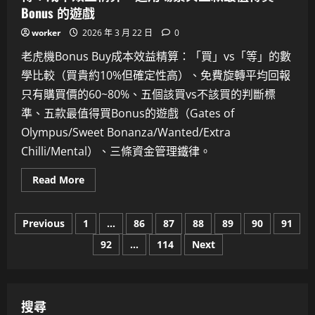
與
Bonus 的遊戲
注
意
worker
2026 年 3 月 22 日
0
事
項
老虎機Bonus Buy成本效益精算：「買」vs「等」的數
完
整
學比較（買貴約10%但確定性高）、免費旋轉平均回報
教
學
只有購買價的60~80%、五個該買vs不該買的判斷標
準、五款最值得買Bonus的遊戲（Gates of
Olympus/Sweet Bonanza/Wanted/Extra
Chilli/Mental）、三條資金管理鐵律。
Read
Read More
more
about
老
文
虎
Previous
1
...
86
87
88
89
90
91
機
「Bonus
92
...
114
Next
章
Buy」
（購
買
分
免
費
旋
搜尋
轉）