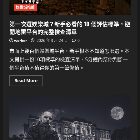
娛樂城推薦
第一次選娛樂城？新手必看的 10 個評估標準，避
開地雷平台的完整檢查清單
worker
2026 年 3 月 24 日
0
市面上幾百個娛樂城平台，新手根本不知道怎麼選。本
文提供一份10項標準的檢查清單，5分鐘內幫你判斷一
個平台值不值得你的第一筆儲值。
Read
Read More
more
about
第
一
次
選
娛
樂
城？
新
手
必
看