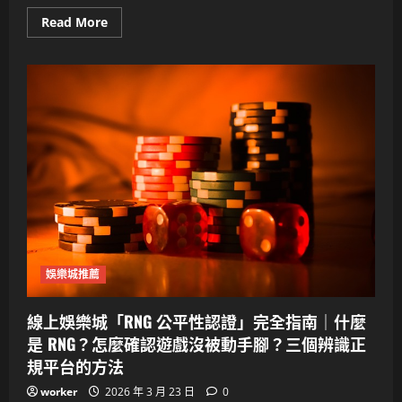
學
Read
Read More
說
more
服
about
你
老
接
虎
受
機
「虧
的
損
Gamble
是
功
正
能
常
值
的」
得
用
嗎？
翻
倍
賭
注
的
風
險
娛樂城推薦
計
算
與
線上娛樂城「RNG 公平性認證」完全指南｜什麼
最
佳
是 RNG？怎麼確認遊戲沒被動手腳？三個辨識正
使
用
規平台的方法
時
機
worker
2026 年 3 月 23 日
0