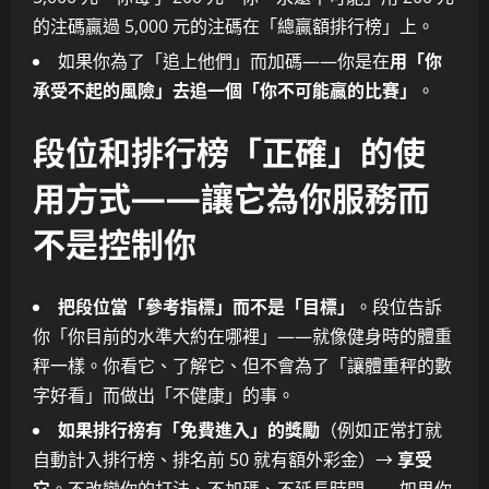
的注碼贏過 5,000 元的注碼在「總贏額排行榜」上。
如果你為了「追上他們」而加碼——你是在
用「你
承受不起的風險」去追一個「你不可能贏的比賽」
。
段位和排行榜「正確」的使
用方式——讓它為你服務而
不是控制你
把段位當「參考指標」而不是「目標」
。段位告訴
你「你目前的水準大約在哪裡」——就像健身時的體重
秤一樣。你看它、了解它、但不會為了「讓體重秤的數
字好看」而做出「不健康」的事。
如果排行榜有「免費進入」的獎勵
（例如正常打就
自動計入排行榜、排名前 50 就有額外彩金）→
享受
它
。不改變你的打法、不加碼、不延長時間——如果你