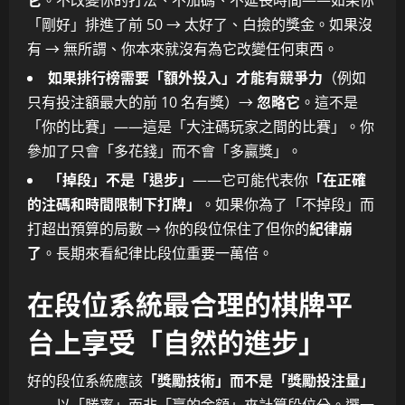
「剛好」排進了前 50 → 太好了、白撿的獎金。如果沒
有 → 無所謂、你本來就沒有為它改變任何東西。
如果排行榜需要「額外投入」才能有競爭力
（例如
只有投注額最大的前 10 名有獎）→
忽略它
。這不是
「你的比賽」——這是「大注碼玩家之間的比賽」。你
參加了只會「多花錢」而不會「多贏獎」。
「掉段」不是「退步」
——它可能代表你
「在正確
的注碼和時間限制下打牌」
。如果你為了「不掉段」而
打超出預算的局數 → 你的段位保住了但你的
紀律崩
了
。長期來看紀律比段位重要一萬倍。
在段位系統最合理的棋牌平
台上享受「自然的進步」
好的段位系統應該
「獎勵技術」而不是「獎勵投注量」
——以「勝率」而非「贏的金額」來計算段位分。選一