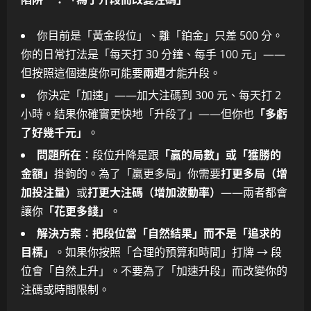
你目前是「黃金段位」、離「鉑金」只差 500 分。
你的日常打法是「每天打 30 分鐘、每手 100 元」——
但按照這個速度你可能要
兩週
才能升段。
你決定「加速」——加大注碼到 300 元、每天打 2
小時。結果你確實更快地「升段了」——但你也
「多虧
了好幾千元」
。
問題所在
：段位升降是跟
「贏的局數」或「獲勝的
金額」
掛鉤的。為了「贏更多局」你需要
打更多局（增
加投注量）
或
打更大注碼（增加波動率）
——兩者都會
讓你
「花更多錢」
。
解決方案
：
把段位當「自然結果」而不是「追求的
目標」
。如果你按照「合理的預算和時間」打牌 → 段
位會「自然上升」。不要為了「加速升段」而改變你的
注碼或時間限制。