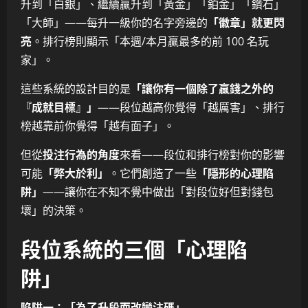
升到「白銀」、繼續贏升到「黃金」「鉑金」「鑽石」
「大師」——每升一級你的名字旁邊的
「徽章」就更閃
亮
。排行榜則顯示「本週/本月贏最多的前 100 名玩
家」。
這些系統的設計目的是
「讓你有一個除了贏錢之外的
『成就目標』」
——段位越高你覺得「越厲害」、排行
榜越靠前你覺得「越有面子」。
但從
投注行為的角度
來看——段位和排行榜對你的影響
可能
「弊大於利」
。它們創造了一些
「隱形的心理陷
阱」
——讓你在不知不覺中做出「對段位好但對錢包
壞」的決策。
段位系統的三個「心理陷
阱」
陷阱一：「為了升段而改變注碼」