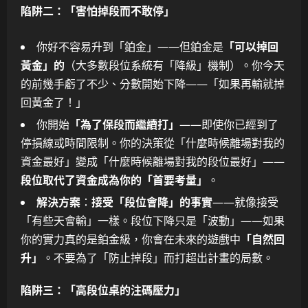
陷阱二：「害怕掉段而不敢停」
你好不容易升到「鉑金」——但鉑金是
「可以掉回
黃金」的
（大多數段位系統有「降級」機制）。你今天
的前幾手虧了不少、分數開始下降——「如果再輸就掉
回黃金了！」
你開始
「為了保段而繼續打」
——即使你已經到了
停損線或時間限制。你的決策從「什麼時候離場對我的
資金最好」變成「什麼時候離場對我的段位最好」——
段位取代了資金成為你的「首要考量」
。
解決方案
：
接受「段位會降」的事實
——就像接受
「有些天會輸」一樣。段位下降只是「波動」——如果
你的實力真的是鉑金級，你會在未來的遊戲中
「自然回
升」
。不要為了「防止掉段」而打超出計畫的局數。
陷阱三：「高段位桌的注碼壓力」