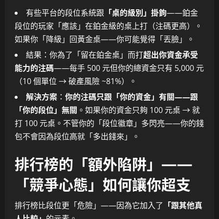
有些平台的段位系統跟
「桌的級別」掛鉤
——鉑金
段位的玩家「應該」在鉑金級的桌上打（注碼更高）。
如果你「降級」回黃金桌——你可能覺得「丟臉」。
結果：你為了「留在鉑金桌」而打
超出你資金承受
能力的注碼
——每手 500 元但你的總資金只有 5,000 元
（10 個單位 → 破產風險 ~81%）。
解決方案
：
你的注碼只跟「你的資金」有關——跟
「你的段位」無關
。如果你的資金只夠 100 元桌 → 就
打 100 元桌。不管你的「段位徽章」多閃亮——你的錢
包不會因為段位高就「多出錢來」。
排行榜的「額外陷阱」——
「競爭心態」如何讓你超支
排行榜比段位更「危險」——因為它加入了
「跟其他真
人比較」
的元素。