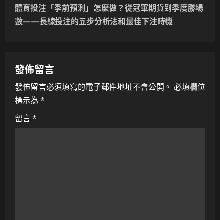
t
體育投注「季前預測」怎麼做？從冠軍期貨到季度勝場
n
數——長線投注的五步分析法和最佳下注時機
a
v
發佈留言
i
發佈留言必須填寫的電子郵件地址不會公開。
必填欄位
標示為
*
g
留言
*
a
t
i
o
n