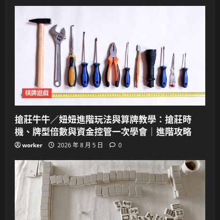
棋牌遊戲
搶莊牛牛／妞妞進階玩法與算牌教學：搶莊時
機、牌型倍數與資金控管一次學會｜進階攻略
worker
2026 年 8 月 5 日
0