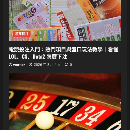
體育投注
電競投注入門：熱門項目與盤口玩法教學｜看懂
LOL、CS、Dota2 怎麼下注
worker
2026 年 8 月 4 日
0