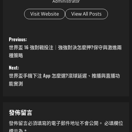
Administrator
Visit Website
View All Posts
P
Previous:
o
世界盃 16 強對戰投注｜強強對決怎麼押?保守與激進兩
種策略
s
Next:
t
世界盃手機下注 App 怎麼選?滾球延遲、推播與直播功
n
能實測
a
v
發佈留言
i
發佈留言必須填寫的電子郵件地址不會公開。
必填欄位
標示為
*