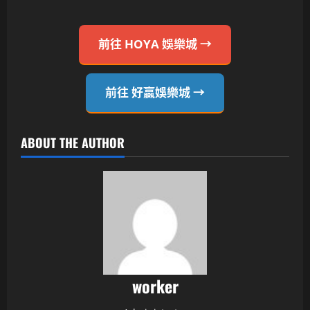
前往 HOYA 娛樂城 →
前往 好贏娛樂城 →
ABOUT THE AUTHOR
worker