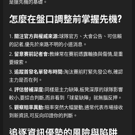
是搶先機的基礎。
怎麼在盤口調整前掌握先機?
關注官方與權威來源:
球隊官方、大會公告、可信賴
的記者,優先於來路不明的小道消息。
留意賽前記者會:
教練常在賽前透露輪換與傷情,是重
要線索。
追蹤首發名單發布時間:
淘汰賽前盯緊先發公布,確認
主力是否在列。
評估替補深度:
同樣是主力缺陣,板凳深厚的球隊影響
較小,要綜合判斷,而非看到「球星缺陣」就無腦反押。
觀察賠率異動:
賠率突然大幅變動,通常代表市場接收
到新資訊,可反向印證你的判斷。
追逐資訊優勢的風險與陷阱