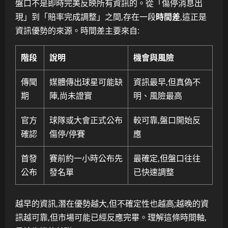
盤口不是即時完美反映所有資訊的。從「傷停消息出
現」到「賠率完成調整」之間,存在一段
時間差
,這正是
資訊優勢的來源。時間差主要來自:
階段
說明
機會與風險
傳聞
媒體傳出球星可能缺
資訊最早,但真偽不
期
陣,尚未證實
明、風險最高
官方
球隊或大會正式公布
較可靠,盤口開始反
確認
傷停/停賽
應
首發
賽前約一小時公布先
最確定,但盤口往往
公布
發名單
已快速調整
越早的資訊,潛在優勢越大,但不確定性也越高;越晚的資
訊越可靠,但市場可能已經反應完畢。理解這條時間軸,