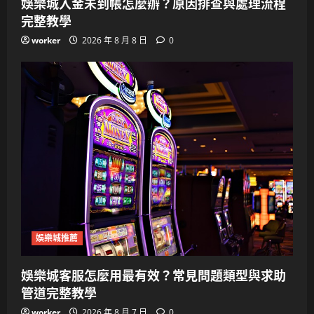
娛樂城入金未到帳怎麼辦？原因排查與處理流程
完整教學
worker
2026 年 8 月 8 日
0
娛樂城推薦
娛樂城客服怎麼用最有效？常見問題類型與求助
管道完整教學
worker
2026 年 8 月 7 日
0