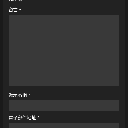
g
留言
*
a
t
i
o
n
顯示名稱
*
電子郵件地址
*