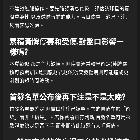
不建議無腦操作。要先確認消息真偽、評估該球星的實
際重要性,以及球隊替補的能力。盲目依單一消息下注,
反而容易吃虧。
累積黃牌停賽和受傷,對盤口影響一
樣嗎?
本質類似,都是主力缺陣。但停賽通常較早確定(黃牌累
積可預期),市場反應更早更充分;突發傷病則可能造成更
劇烈的短時間波動。
首發名單公布後再下注是不是太晚?
首發名單最確定,但盤口往往已調整。它的價值在於「確
認」而非「搶先」。若你賽前已有判斷,首發名單可用來
驗證並決定是否下手,而非期待此時還有大幅價值。