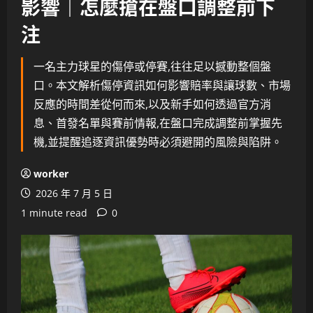
影響｜怎麼搶在盤口調整前下
注
一名主力球星的傷停或停賽,往往足以撼動整個盤
口。本文解析傷停資訊如何影響賠率與讓球數、市場
反應的時間差從何而來,以及新手如何透過官方消
息、首發名單與賽前情報,在盤口完成調整前掌握先
機,並提醒追逐資訊優勢時必須避開的風險與陷阱。
worker
2026 年 7 月 5 日
1 minute read
0