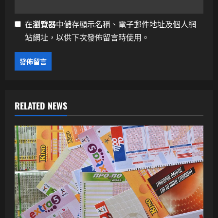
在
瀏覽器
中儲存顯示名稱、電子郵件地址及個人網
站網址，以供下次發佈留言時使用。
RELATED NEWS