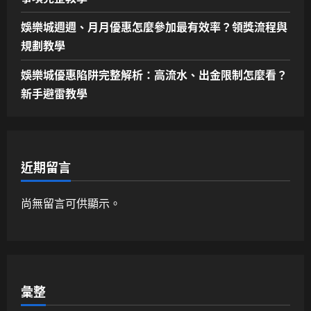
娛樂城週週、月月優惠怎麼參加最有效率？領獎流程與
規劃教學
娛樂城優惠陷阱完整解析：高流水、出金限制怎麼看？
新手避雷教學
近期留言
尚無留言可供顯示。
彙整