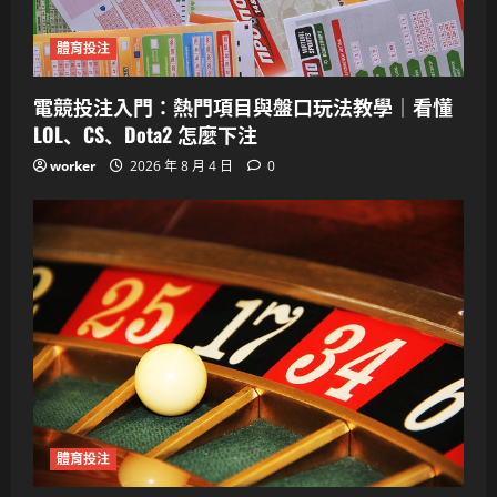
體育投注
電競投注入門：熱門項目與盤口玩法教學｜看懂
LOL、CS、Dota2 怎麼下注
worker
2026 年 8 月 4 日
0
體育投注