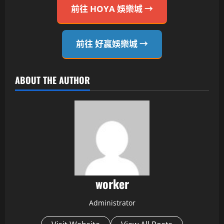
前往 HOYA 娛樂城 →
前往 好贏娛樂城 →
ABOUT THE AUTHOR
worker
Administrator