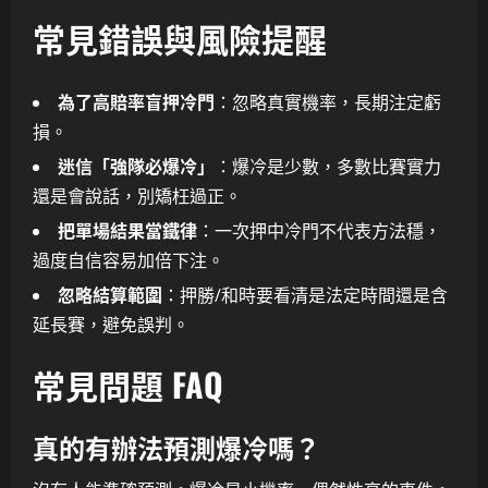
常見錯誤與風險提醒
為了高賠率盲押冷門
：忽略真實機率，長期注定虧
損。
迷信「強隊必爆冷」
：爆冷是少數，多數比賽實力
還是會說話，別矯枉過正。
把單場結果當鐵律
：一次押中冷門不代表方法穩，
過度自信容易加倍下注。
忽略結算範圍
：押勝/和時要看清是法定時間還是含
延長賽，避免誤判。
常見問題 FAQ
真的有辦法預測爆冷嗎？