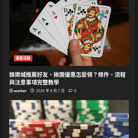
優惠活動
娛樂城推薦好友、揪團優惠怎麼領？條件、流程
與注意事項完整教學
worker
2026 年 8 月 7 日
0