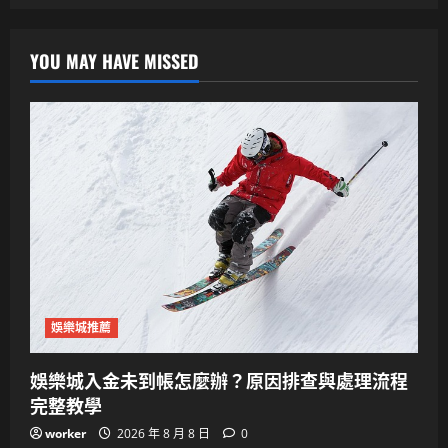
YOU MAY HAVE MISSED
娛樂城推薦
娛樂城入金未到帳怎麼辦？原因排查與處理流程
完整教學
worker
2026 年 8 月 8 日
0