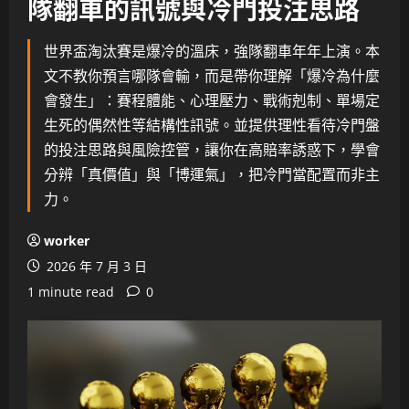
隊翻車的訊號與冷門投注思路
世界盃淘汰賽是爆冷的溫床，強隊翻車年年上演。本
文不教你預言哪隊會輸，而是帶你理解「爆冷為什麼
會發生」：賽程體能、心理壓力、戰術剋制、單場定
生死的偶然性等結構性訊號。並提供理性看待冷門盤
的投注思路與風險控管，讓你在高賠率誘惑下，學會
分辨「真價值」與「博運氣」，把冷門當配置而非主
力。
worker
2026 年 7 月 3 日
1 minute read
0