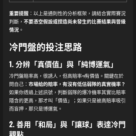
重要提醒
：以上是通則性的分析框架，請結合實際賽況
判斷，
不要憑空假設或捏造尚未發生的比賽結果與晉級
情況
。
冷門盤的投注思路
1. 分辨「真價值」與「純博運氣」
冷門盤賠率高，很誘人，但高賠率≠有價值。關鍵在於
問自己：
市場給的賠率，有沒有低估弱隊的真實機率？
如果你透過上述訊號，判斷弱隊的爆冷機率其實比賠率
隱含的更高，那才叫「價值」；如果只是被高賠率吸引
而盲押，那只是博運氣。
2. 善用「和局」與「讓球」表達冷門
觀點