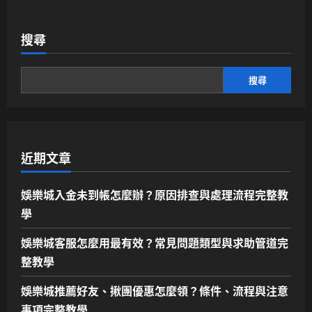
搜尋
搜尋
近期文章
娛樂城入金未到帳怎麼辦？原因排查與處理流程完整教
學
娛樂城客服怎麼用最有效？常見問題類型與求助管道完
整教學
娛樂城推薦好友、揪團優惠怎麼領？條件、流程與注意
事項完整教學