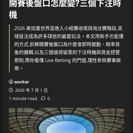
開賽後盤口怎麼變?三個下注時
機
2026 美加墨世界盃進入小組賽收尾與淘汰賽階段,滾
球投注成為許多球迷的最愛玩法。本文用新手也能懂
的方式,拆解開賽後盤口為什麼會即時變動、賠率背
後的邏輯,以及三個值得留意的下注時機與資金控管
原則,帶你看懂 Live Betting 的門道,理性參與賽事娛
樂。
worker
2026 年 7 月 1 日
1 minute read
0