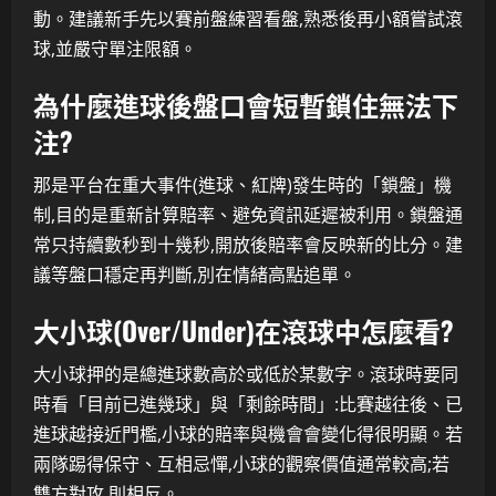
動。建議新手先以賽前盤練習看盤,熟悉後再小額嘗試滾
球,並嚴守單注限額。
為什麼進球後盤口會短暫鎖住無法下
注?
那是平台在重大事件(進球、紅牌)發生時的「鎖盤」機
制,目的是重新計算賠率、避免資訊延遲被利用。鎖盤通
常只持續數秒到十幾秒,開放後賠率會反映新的比分。建
議等盤口穩定再判斷,別在情緒高點追單。
大小球(Over/Under)在滾球中怎麼看?
大小球押的是總進球數高於或低於某數字。滾球時要同
時看「目前已進幾球」與「剩餘時間」:比賽越往後、已
進球越接近門檻,小球的賠率與機會會變化得很明顯。若
兩隊踢得保守、互相忌憚,小球的觀察價值通常較高;若
雙方對攻,則相反。