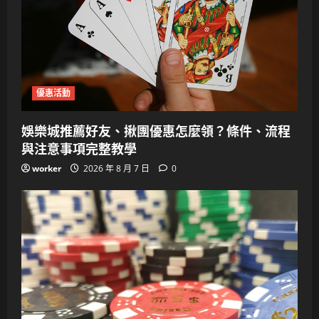
優惠活動
娛樂城推薦好友、揪團優惠怎麼領？條件、流程
與注意事項完整教學
worker
2026 年 8 月 7 日
0