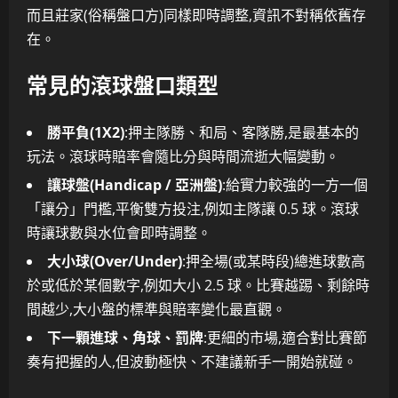
而且莊家(俗稱盤口方)同樣即時調整,資訊不對稱依舊存
在。
常見的滾球盤口類型
勝平負(1X2)
:押主隊勝、和局、客隊勝,是最基本的
玩法。滾球時賠率會隨比分與時間流逝大幅變動。
讓球盤(Handicap / 亞洲盤)
:給實力較強的一方一個
「讓分」門檻,平衡雙方投注,例如主隊讓 0.5 球。滾球
時讓球數與水位會即時調整。
大小球(Over/Under)
:押全場(或某時段)總進球數高
於或低於某個數字,例如大小 2.5 球。比賽越踢、剩餘時
間越少,大小盤的標準與賠率變化最直觀。
下一顆進球、角球、罰牌
:更細的市場,適合對比賽節
奏有把握的人,但波動極快、不建議新手一開始就碰。