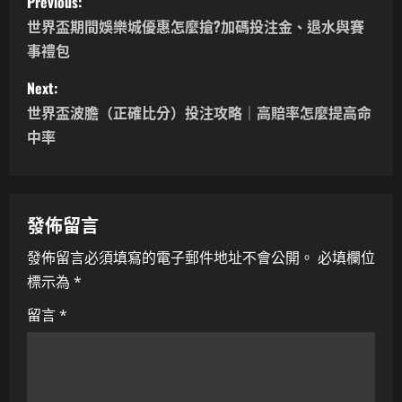
Previous:
o
世界盃期間娛樂城優惠怎麼搶?加碼投注金、退水與賽
事禮包
s
Next:
t
世界盃波膽（正確比分）投注攻略｜高賠率怎麼提高命
n
中率
a
v
發佈留言
i
發佈留言必須填寫的電子郵件地址不會公開。
必填欄位
標示為
*
g
留言
*
a
t