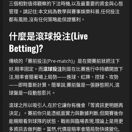
三個相對值得觀察的下注時機,以及最重要的資金與心態
管理。請記住:本文純為教學與賽事娛樂科普,任何投注
都有風險,沒有任何策略能保證獲利。
什麼是滾球投注(Live
Betting)?
傳統的「賽前投注(Pre-match)」是在開賽前就把注下
好,賠率固定。而
滾球投注
則是在比賽進行中持續開放下
注,賠率會隨著場上局勢——進球、紅牌、控球、攻勢
——即時重新計算。簡單說,賽前盤是一張靜態照片,滾
球盤是一段動態影片。
滾球之所以吸引人,在於它讓你有機會「等資訊更明朗再
決定」。賽前你只能憑紙面實力與數據判斷,但開賽後你
能親眼看到球隊的狀態、戰術與臨場表現,理論上是用更
多資訊去做判斷。當然,代價是賠率會隨局勢快速變化,