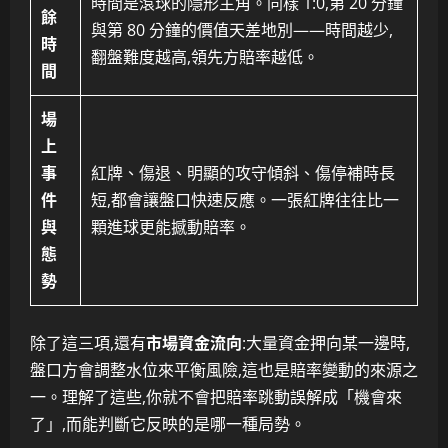
時間是滾球的隱形主角。同樣 1:0,第 20 分鐘
餘
與第 80 分鐘的價值天差地別——時間越少,
時
翻盤難度越高,領先方賠率越低。
間
場
上
事
紅牌、傷退、明顯的攻守傾斜、傷停補時長
件
短,都會讓盤口快速反應。一張紅牌往往比一
與
顆進球更能撼動賠率。
態
勢
除了這三項,還有
市場資金流向
:大量資金押向某一邊時,
盤口方會調整水位來平衡風險,這也是賠率變動的來源之
一。理解了這些,你就不會把賠率跳動誤解成「機會來
了」,而能判斷它反映的是哪一種局勢。