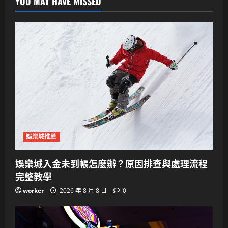
YOU MAY HAVE MISSED
娛樂城推薦
娛樂城入金未到帳怎麼辦？原因排查與處理流程
完整教學
worker
2026 年 8 月 8 日
0