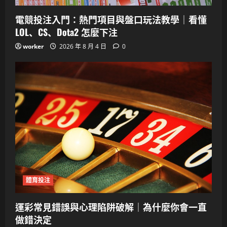
電競投注入門：熱門項目與盤口玩法教學｜看懂
LOL、CS、Dota2 怎麼下注
worker
2026 年 8 月 4 日
0
體育投注
運彩常見錯誤與心理陷阱破解｜為什麼你會一直
做錯決定