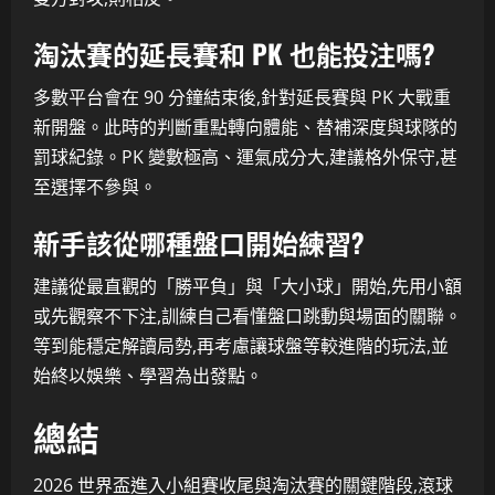
淘汰賽的延長賽和 PK 也能投注嗎?
多數平台會在 90 分鐘結束後,針對延長賽與 PK 大戰重
新開盤。此時的判斷重點轉向體能、替補深度與球隊的
罰球紀錄。PK 變數極高、運氣成分大,建議格外保守,甚
至選擇不參與。
新手該從哪種盤口開始練習?
建議從最直觀的「勝平負」與「大小球」開始,先用小額
或先觀察不下注,訓練自己看懂盤口跳動與場面的關聯。
等到能穩定解讀局勢,再考慮讓球盤等較進階的玩法,並
始終以娛樂、學習為出發點。
總結
2026 世界盃進入小組賽收尾與淘汰賽的關鍵階段,滾球