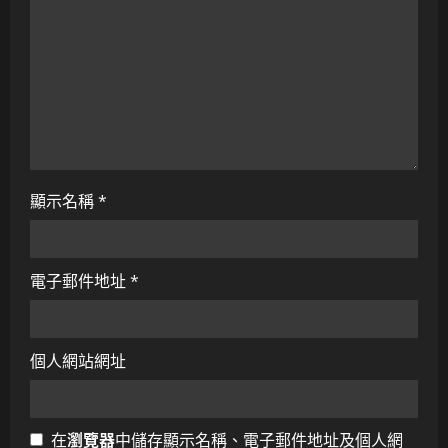
i
o
n
顯示名稱
*
電子郵件地址
*
個人網站網址
在
瀏覽器
中儲存顯示名稱、電子郵件地址及個人網