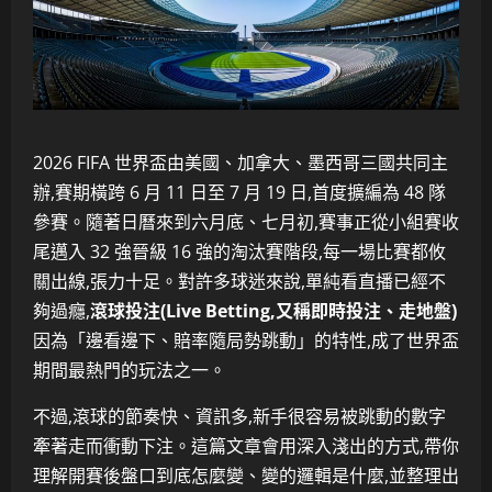
2026 FIFA 世界盃由美國、加拿大、墨西哥三國共同主
辦,賽期橫跨 6 月 11 日至 7 月 19 日,首度擴編為 48 隊
參賽。隨著日曆來到六月底、七月初,賽事正從小組賽收
尾邁入 32 強晉級 16 強的淘汰賽階段,每一場比賽都攸
關出線,張力十足。對許多球迷來說,單純看直播已經不
夠過癮,
滾球投注(Live Betting,又稱即時投注、走地盤)
因為「邊看邊下、賠率隨局勢跳動」的特性,成了世界盃
期間最熱門的玩法之一。
不過,滾球的節奏快、資訊多,新手很容易被跳動的數字
牽著走而衝動下注。這篇文章會用深入淺出的方式,帶你
理解開賽後盤口到底怎麼變、變的邏輯是什麼,並整理出