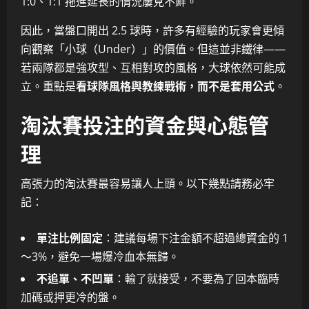
1:0、1:1 拖進延長的情況屢見不鮮。
因此，當盤口開出 2.5 球時，許多有經驗的玩家會更傾
向觀察「小球（Under）」的價值。但這並非鐵律——
若兩隊都是強攻型、互相對攻的風格，大球依然可能成
立。重點是
看球隊風格與教練戰術，而不是套用公式
。
淘汰賽投注的資金與心態管
理
高張力的淘汰賽最容易讓人上頭。以下幾點請務必牢
記：
單注比例固定
：建議每場下注金額不超過總資金的 1
～3%，避免一場爆冷血本無歸。
不追單、不凹單
：輸了就接受，不要為了回本臨時
加碼或押更冷的盤。