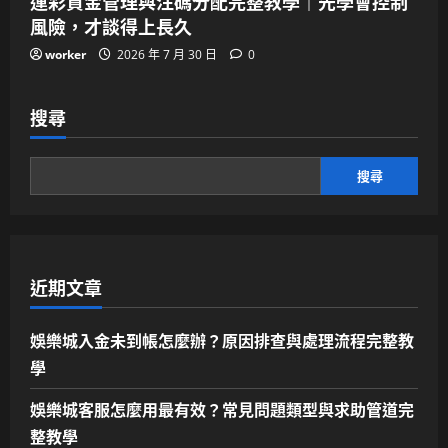
運彩資金管理與注碼分配完整教學｜先學會控制
風險，才談得上長久
worker
2026 年 7 月 30 日
0
搜尋
搜尋
近期文章
娛樂城入金未到帳怎麼辦？原因排查與處理流程完整教
學
娛樂城客服怎麼用最有效？常見問題類型與求助管道完
整教學