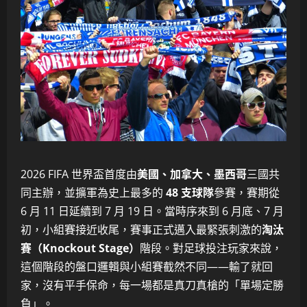
2026 FIFA 世界盃首度由
美國、加拿大、墨西哥
三國共
同主辦，並擴軍為史上最多的
48 支球隊
參賽，賽期從
6 月 11 日延續到 7 月 19 日。當時序來到 6 月底、7 月
初，小組賽接近收尾，賽事正式邁入最緊張刺激的
淘汰
賽（Knockout Stage）
階段。對足球投注玩家來說，
這個階段的盤口邏輯與小組賽截然不同——輸了就回
家，沒有平手保命，每一場都是真刀真槍的「單場定勝
負」。