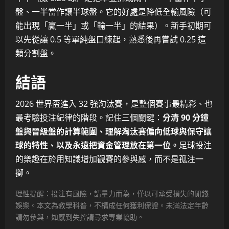
盤、一半當作讓半球盤。它的好處是降低全輸風險（可
能出現「贏一半」或「輸一半」的結果）。新手初期可
以先從讓 0.5 等單純盤口練起，熟悉後再嘗試 0.25 這
類分割盤。
結語
2026 世界盃進入 32 強淘汰賽，是整個賽事最精彩、也
最考驗投注紀律的階段。記住三個關鍵：
分清 90 分鐘
盤與晉級盤的計算範圍、理解淘汰賽偏向低球與保守讓
球的特性、以及永遠把資金管理放在第一位。
足球投注
的樂趣在於用知識增加觀賽的參與感，而不是孤注一
擲。
理性提醒：投注有風險，請量力而為，僅以可承受損失的閒錢
娛樂。本文為教學科普，不構成任何獲利保證。未滿法定年齡
請勿參與，如感到失控請尋求專業協助。