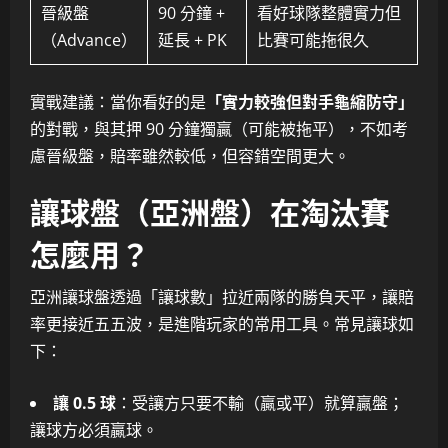
晉級盤
90 分鐘 +
看好球隊整體實力但
（Advance）
延長 + PK
比賽可能拖很久
實戰建議：當你看好的是
「實力較強但對手龜縮防守」
的對戰，與其押 90 分鐘獨贏（可能被拖平），不如考
慮晉級盤，賠率雖然較低，但容錯空間更大。
讓球盤（亞洲盤）在淘汰賽
怎麼用？
亞洲讓球盤透過「讓球數」拉近兩隊的勝負天平，讓賠
率更接近五五波，是進階玩家的常用工具。常見讓球如
下：
讓 0.5 球
：受讓方只要不輸（贏或平）就算贏盤；
讓球方必須贏球。