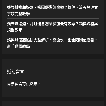
娛樂城推薦好友、揪團優惠怎麼領？條件、流程與注意
事項完整教學
娛樂城週週、月月優惠怎麼參加最有效率？領獎流程與
規劃教學
娛樂城優惠陷阱完整解析：高流水、出金限制怎麼看？
新手避雷教學
近期留言
尚無留言可供顯示。