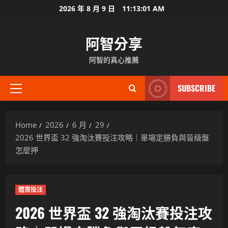
Skip
2026 年 8 月 9 日
11:13:02 AM
to
content
阿智分享
阿智的真心推薦
SUBSCRIBE
Primary
Menu
Home
2026
6 月
29
2026 世界盃 32 強淘汰賽投注攻略｜單場定勝負與晉級盤
怎麼押
體育投注
2026 世界盃 32 強淘汰賽投注攻