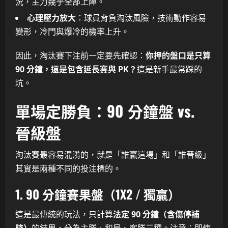
況，主力幾乎全部上陣。
心理壓力放大
：球員背負淘汰風險，技術動作容易
變形，冷門與爆冷的機率上升。
因此，淘汰賽下注前一定要先確認：
你押的盤口是只算
90 分鐘，還是包含延長賽與 PK？
這是新手最常踩的
坑。
單場定勝負：90 分鐘盤 vs.
晉級盤
淘汰賽最容易混淆的，就是「誰贏這場」和「誰晉級」
其實是兩種不同的投注標的。
1. 90 分鐘賽果盤（1X2 / 獨贏）
這是最傳統的玩法，只計算
法定 90 分鐘（含傷停補