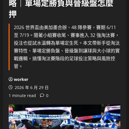
略｜單場定勝負與晉級盤怎麼
押
2026 世界盃由美加墨合辦、48 隊參賽，賽期 6/11
至 7/19。隨著小組賽收尾、賽事進入 32 強淘汰賽，
投注也從試水溫轉為單場定生死。本文帶新手從淘汰
賽特性、單場定勝負盤、晉級盤到讓球與大小球的實
戰邏輯，搞懂淘汰賽階段的足球投注策略與風險控
管。
worker
2026 年 6 月 29 日
1 minute read
0