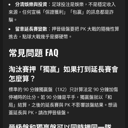
分清娛樂與投資
：足球投注是娛樂，不是穩定收入
來源，任何宣稱「保證獲利」「包贏」的訊息都是詐
騙。
留意延長賽變數
：押晉級盤要把 PK 大戰的隨機性算
進去，點球大戰幾乎是擲硬幣。
常見問題 FAQ
淘汰賽押「獨贏」如果打到延長賽會
怎麼算？
標準的 90 分鐘獨贏盤（1X2）只計算法定 90 分鐘加傷
停補時的比分。若 90 分鐘是平手，獨贏盤就以「和
局」結算，之後的延長賽與 PK 不影響該盤結果。想涵
蓋延長與 PK，請改押晉級盤。
晉級盤和獨贏盤可以同時押同一隊