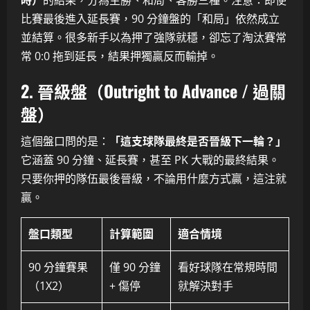
時）
的結果，分為主勝、和局、客勝三種。注意：即使
比賽最後進入延長賽，90 分鐘盤的「和局」依然成立
並結算。很多新手以為押了強隊就穩，卻忘了淘汰賽常
常 0:0 拖到延長，結果押獨贏反而輸掉。
2. 晉級盤（Outright to Advance / 過關
盤）
這個盤口問的是：
「這支球隊最終是否晉級下一輪？」
它涵蓋 90 分鐘、延長賽，甚至 PK 大戰的最終結果。
只要你押的隊伍最後晉級，不論用什麼方式贏，這注就
贏。
盤口類型
計算範圍
適合情境
90 分鐘賽果
僅 90 分鐘
看好球隊在常規時間
（1X2）
+ 傷停
就解決對手