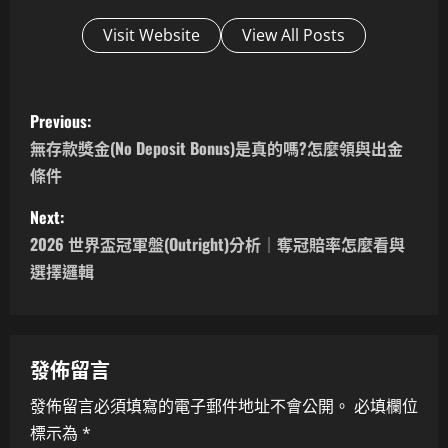
Visit Website
View All Posts
P
Previous:
o
無存款獎金(No Deposit Bonus)是真的嗎?怎麼領與出金
條件
s
Next:
t
2026 世界盃冠軍盤(Outright)分析｜奪冠賠率怎麼看與
n
選擇邏輯
a
v
發佈留言
i
發佈留言必須填寫的電子郵件地址不會公開。
必填欄位
標示為
*