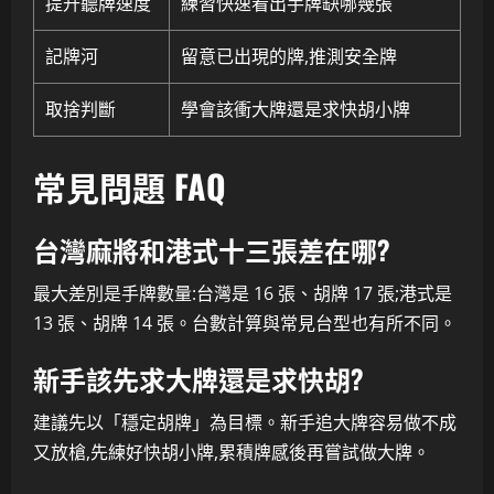
提升聽牌速度
練習快速看出手牌缺哪幾張
記牌河
留意已出現的牌,推測安全牌
取捨判斷
學會該衝大牌還是求快胡小牌
常見問題 FAQ
台灣麻將和港式十三張差在哪?
最大差別是手牌數量:台灣是 16 張、胡牌 17 張;港式是
13 張、胡牌 14 張。台數計算與常見台型也有所不同。
新手該先求大牌還是求快胡?
建議先以「穩定胡牌」為目標。新手追大牌容易做不成
又放槍,先練好快胡小牌,累積牌感後再嘗試做大牌。