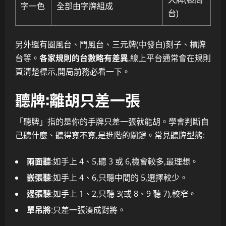
字一色
全部由字牌組成
台)
另外還有圈風台、門風台、三元牌(中發白)刻子、槓牌
台等。
各家規則的台數略有差異
,線上平台通常會在規則
頁清楚標示,開局前務必看一下。
聽牌:離胡只差一張
「聽牌」指的是你的手牌只差一張就能胡。學會判斷自
己聽什麼、聽得寬不寬,是進階的關鍵。常見聽牌型態:
兩面聽
:如手上 4、5,聽 3 或 6,機會較多,最理想。
嵌張聽
:如手上 4、6,只聽中間的 5,選擇較少。
邊張聽
:如手上 1、2,只聽 3(或 8、9 聽 7),較窄。
單吊將
:只差一張湊成對將。