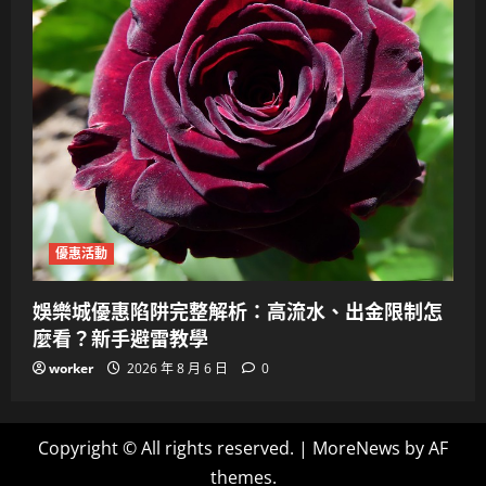
優惠活動
娛樂城優惠陷阱完整解析：高流水、出金限制怎
麼看？新手避雷教學
worker
2026 年 8 月 6 日
0
Copyright © All rights reserved.
|
MoreNews
by AF
themes.