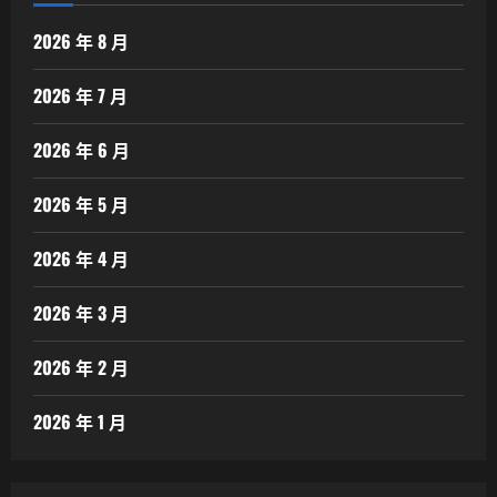
2026 年 8 月
2026 年 7 月
2026 年 6 月
2026 年 5 月
2026 年 4 月
2026 年 3 月
2026 年 2 月
2026 年 1 月