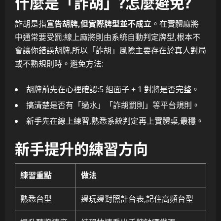
什麼是「詐胡」?怎麼避免?
詐胡是指
宣告胡牌,但實際牌型並不成立
。在實體麻將
中通常要受罰;線上麻將則由系統自動判定牌型,根本不
會讓你錯誤胡牌,所以「詐胡」風險主要存在於真人對局
或不熟規則時。避免方法:
胡牌前先在心裡確認:5 組面子 + 1 對將是否完整。
搞清楚是否有「過水」「詐胡罰則」等平台規則。
新手先在線上練習,熟悉系統判定再上實體桌,最穩。
新手提升的練習方向
練習重點
做法
熟悉台型
邊玩邊對照計台表,記住高頻台型