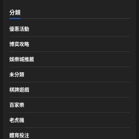
分類
優惠活動
博奕攻略
娛樂城推薦
未分類
棋牌遊戲
百家樂
老虎機
體育投注