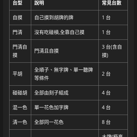
台型
說明
常見台數
自摸
自己摸到胡牌的牌
1 台
門清
沒有吃碰槓,全靠自己摸
1 台
門清自
3 台(含自
門清且自摸
摸
摸)
全順子、無字牌、單一聽牌
平胡
2 台
等條件
碰碰胡
全部由刻子組成
4 台
混一色
單一花色加字牌
4 台
清一色
全部同一花色
8 台
大牌(極高