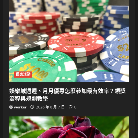
優惠活動
娛樂城週週、月月優惠怎麼參加最有效率？領獎
流程與規劃教學
worker
2026 年 8 月 7 日
0