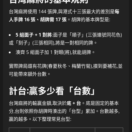
台灣麻將使用 144 張牌,與港式十三張最大的差別是
每
人手牌 16 張、胡牌需 17 張
。胡牌的基本牌型是:
5 組面子 + 1 對將
:面子是「順子」(三張連號同花色)
或「刻子」(三張相同),將是一對相同的牌。
湊齊 5 組面子加 1 對眼(將),就能胡牌。
實際牌局還有花牌(春夏秋冬、梅蘭竹菊),摸到要補花,並
可能帶來額外台數。
計台:贏多少看「台數」
台灣麻將的輸贏金額,取決於
底 + 台
。底是固定的基本
分,台則依照你胡牌時湊出的「台型」累加。台數越多,
贏的越多。以下整理常見台型: