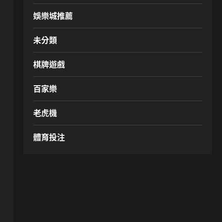
娛樂城推薦
未分類
棋牌遊戲
百家樂
老虎機
體育投注