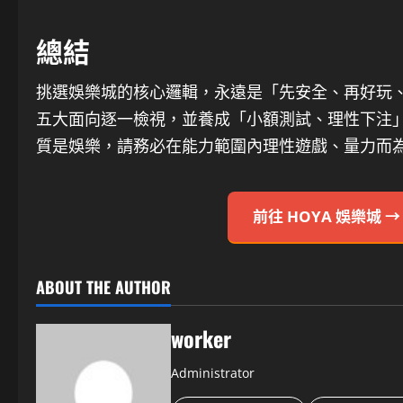
總結
挑選娛樂城的核心邏輯，永遠是「先安全、再好玩
五大面向逐一檢視，並養成「小額測試、理性下注
質是娛樂，請務必在能力範圍內理性遊戲、量力而
前往 HOYA 娛樂城 →
ABOUT THE AUTHOR
worker
Administrator