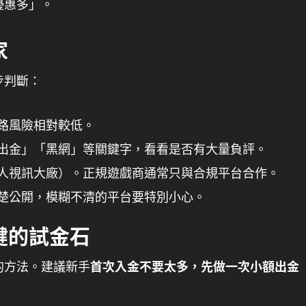
優惠多」。
家
步判斷：
路風險相對較低。
出金」「黑網」等關鍵字，看看是否有大量負評。
人視訊大廠）。正規遊戲商通常只與合規平台合作。
楚公開，模糊不清的平台要特別小心。
鍵的試金石
的方法。建議新手
首次入金不要太多，先做一次小額出金