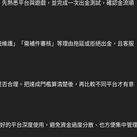
，先熟悉平台與遊戲，並完成一次出金測試，確認金流順
統維護」「需補件審核」等理由拖延或拒絕出金，且客服
是否合理。把達成門檻算清楚後，再比較不同平台才有意
譽良好的平台深度使用，避免資金過度分散、也方便集中管