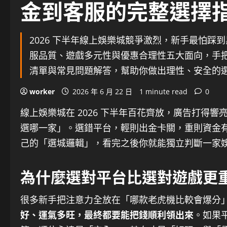
金到客服的完整選擇
2026 下半年線上娛樂城競爭激烈，新手最怕
服品質、遊戲多元性與優惠合理性五大面向，手
清單與常見問題解答，幫助你做出理性、安全的
worker
2026 年 6 月 22 日
1 minute read
0
線上娛樂城在 2026 下半年百花齊放，廣告打得
選哪一家」。選錯平台，輕則出金卡關，重則資金
己的「選城邏輯」，看完之後你就能獨立判斷一家
為什麼選對平台比選對遊戲更
很多新手把注意力全放在「哪款老虎機比較會爆分
好、運氣多旺，最終都要能把錢順利領出來
。如果