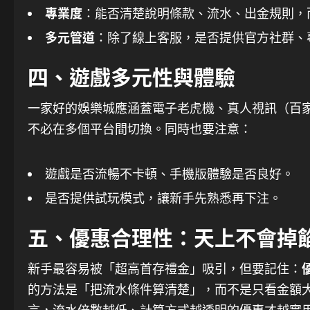
專業度
：能否清楚說明條款、流水、出金規則，
多元管道
：除了線上客服，是否提供官方社群、
四、遊戲多元性與體驗
一家好的娛樂城應涵蓋電子老虎機、真人視訊（百
不必在多個平台間切換。同時也要注意：
遊戲是否流暢不卡頓、手機版體驗是否良好。
是否提供試玩模式，讓新手先熟悉再下注。
五、優惠合理性：天上不會掉
新手最容易被「超高首存禮金」吸引，但要記住：
的方法是「把流水條件算清楚」，而不是只看金額