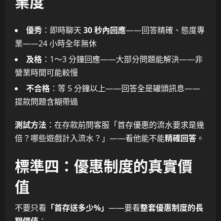
業度
優秀
：即時聊天
30 秒內回應
——回答精確、態度專
業——24 小時全年無休
及格
：1～3 分鐘回應——大部分問題能解決——非
營業時間可能較慢
不合格
：等 5 分鐘以上——回答全是罐頭訊息——
提款問題含糊帶過
測試方法
：在存款前問客服「首存優惠的流水要求是幾
倍？哪些遊戲計入流水？」——看他能不能
精確回答
。
標準四：優惠制度的真實價
值
不要只看
「首存送多少%」
——要看
整套優惠制度的長