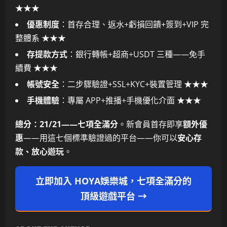
★★★
優惠制度
：首存合理、返水+虧損回饋+簽到+VIP 完
整體系 ★★★
存提款方式
：銀行轉帳+超商+USDT 三種——免手
續費 ★★★
帳號安全
：二步驟驗證+SSL+KYC+裝置管理 ★★★
手機體驗
：專屬 APP+推播+手機優化介面 ★★★
總分：21/21——七項全滿分
。新會員首存即享
額外優
惠
——用這七個標準驗證過的平台——你可以
安心存
款、放心遊玩
。
立即加入 HOYA娛樂城，七項全滿分的
頂級遊戲平台 →