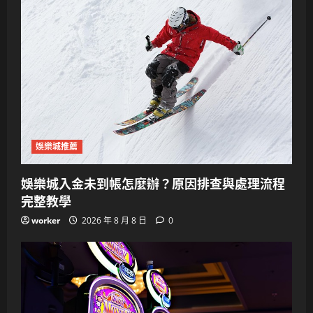
娛樂城推薦
娛樂城入金未到帳怎麼辦？原因排查與處理流程
完整教學
worker
2026 年 8 月 8 日
0