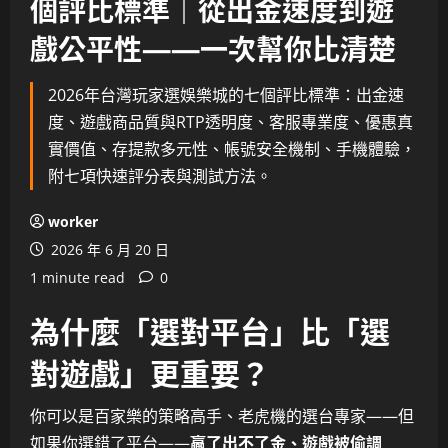
個評比標準｜從出金速度到遊
戲公平性——一次幫你比清楚
2026年台灣玩家選娛樂城的七個評比標準：出金速
度、遊戲商品質與RTP透明度、客服專業度、優惠真
實價值、存提款多元性、帳號安全機制、手機體驗，
附七項快速評分表與測試方法。
worker
2026 年 6 月 20 日
1 minute read
0
為什麼「選對平台」比「選
對遊戲」更重要？
你可以是百家樂的策略高手、老虎機的選台專家——但
如果你選錯了平台——
贏了出不了金、遊戲被偷調