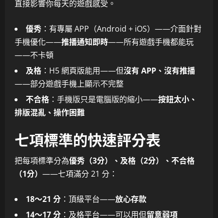
直接影響你每天的遊戲感受。
優秀
：有專屬 APP（Android + iOS）——介面針對
手機優化——
推播通知即時
——所有遊戲手機都能玩
——不卡頓
及格
：H5 網頁版能用——但
沒有 APP、沒有推播
——部分遊戲手機上顯示不完整
不合格
：手機版只是電腦版的縮小——
按鈕太小、
排版混亂、操作困難
七項標準的快速評分表
把每項標準分為
優秀（3分）、及格（2分）、不合格
（1分）
——七項滿分 21 分：
18～21 分
：頂級平台——
放心存款
14～17 分
：及格平台——可以用但
留意弱項