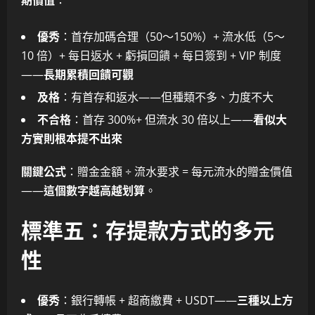
期價值
：
優秀
：首存加碼合理（50～150%）+ 流水低（5～
10 倍）+ 每日返水 + 虧損回饋 + 每日簽到 + VIP 制度
——
長期累積回饋可觀
及格
：有首存和返水——但種類不多、力度不大
不合格
：首存 300%+ 但流水 30 倍以上——
看似大
方實則根本提不出來
關鍵公式
：贈金金額 ÷ 流水要求 = 每元流水的贈金價值
——
這個數字越高越划算
。
標準五：存提款方式的多元
性
優秀
：銀行轉帳 + 超商繳費 + USDT——
三種以上方