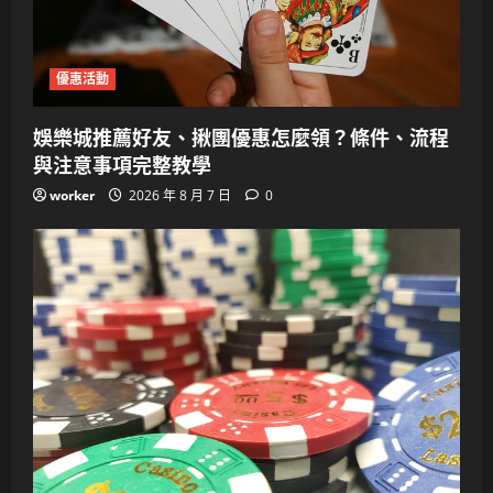
優惠活動
娛樂城推薦好友、揪團優惠怎麼領？條件、流程
與注意事項完整教學
worker
2026 年 8 月 7 日
0