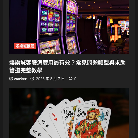
娛樂城推薦
娛樂城客服怎麼用最有效？常見問題類型與求助
管道完整教學
worker
2026 年 8 月 7 日
0