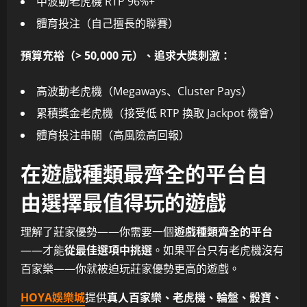
中波動老虎機 RTP 96%+
體育投注（自己擅長的聯賽）
預算充裕（> 50,000 元）、追求大獎刺激：
高波動老虎機（Megaways、Cluster Pays）
累積獎金老虎機（接受低 RTP 換取 Jackpot 機會）
體育投注串關（高風險高回報）
在遊戲種類最齊全的平台自
由選擇最值得玩的遊戲
理解了莊家優勢——你需要一個
遊戲種類齊全的平台
——才能
從最佳選項中挑選
。如果平台只有老虎機沒有
百家樂——你就被迫玩莊家優勢更高的遊戲。
HOYA娛樂城
提供
真人百家樂、老虎機、輪盤、骰寶、