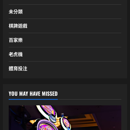
未分類
棋牌遊戲
百家樂
老虎機
體育投注
YOU MAY HAVE MISSED