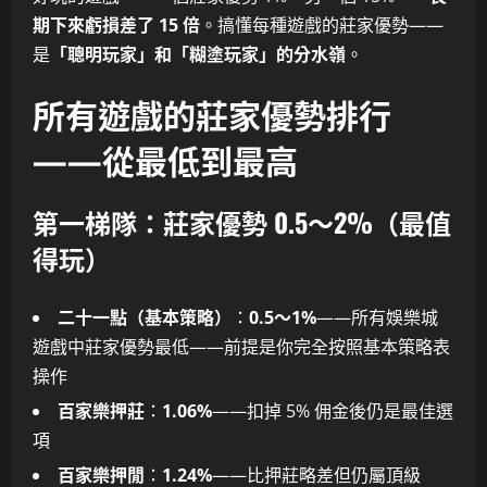
期下來虧損差了 15 倍
。搞懂每種遊戲的莊家優勢——
是
「聰明玩家」和「糊塗玩家」的分水嶺
。
所有遊戲的莊家優勢排行
——從最低到最高
第一梯隊：莊家優勢 0.5～2%（最值
得玩）
二十一點（基本策略）
：
0.5～1%
——所有娛樂城
遊戲中莊家優勢最低——前提是你完全按照基本策略表
操作
百家樂押莊
：
1.06%
——扣掉 5% 佣金後仍是最佳選
項
百家樂押閒
：
1.24%
——比押莊略差但仍屬頂級