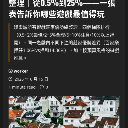
整理｜從0.5%到25%——一張
表告訴你哪些遊戲最值得玩
娛樂城所有遊戲莊家優勢總整理：四個梯隊排行
（0.5~2%最佳/2~5%合理/5~10%注意/10%以上避
開）、同一遊戲內不同下注的莊家優勢差異（百家樂
押莊1.06%vs押和14.36%），加上按預算風格的遊戲
推薦。
worker
2026 年 6 月 15 日
1 minute read
0