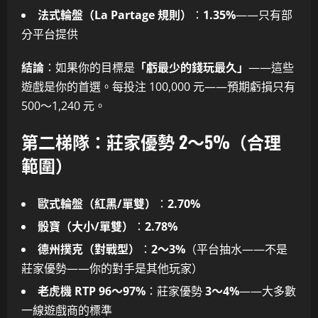
法式輪盤（La Partage 規則）
：
1.35%
——只有部
分平台提供
結論
：如果你的目標是
「虧最少的錢玩最久」
——這些
遊戲是你的首選。每投注 100,000 元——預期虧損只有
500～1,240 元。
第二梯隊：莊家優勢 2～5%（合理
範圍）
歐式輪盤（紅黑/單雙）
：
2.70%
骰寶（大小/單雙）
：
2.78%
德州撲克（對戰型）
：
2～3%
（平台抽水——不是
莊家優勢——你的對手是其他玩家）
老虎機 RTP 96～97%
：莊家優勢
3～4%
——大多數
一線遊戲商的標準