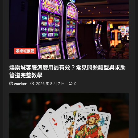
娛樂城推薦
娛樂城客服怎麼用最有效？常見問題類型與求助
管道完整教學
worker
2026 年 8 月 7 日
0