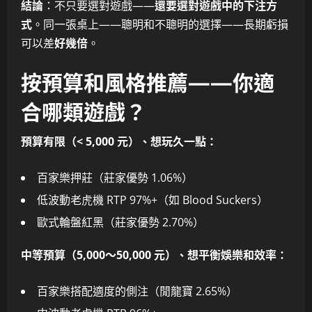
結論
：不只要選對遊戲——
還要選對遊戲中的下注方
式
。同一張桌上——聰明和不聰明的選擇——長期虧損
可以差
好幾倍
。
按預算和風格推薦——你適
合哪類遊戲？
預算有限（< 5,000 元）、想玩久一點：
百家樂押莊（莊家優勢 1.06%）
低波動老虎機 RTP 97%+（如 Blood Suckers）
歐式輪盤紅黑（莊家優勢 2.70%）
中等預算（5,000～50,000 元）、想平衡娛樂和效率：
百家樂搭配適度的側注（閒龍寶 2.65%）