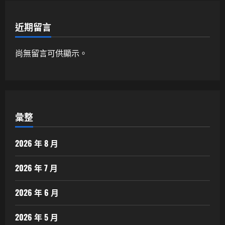
近期留言
尚無留言可供顯示。
彙整
2026 年 8 月
2026 年 7 月
2026 年 6 月
2026 年 5 月