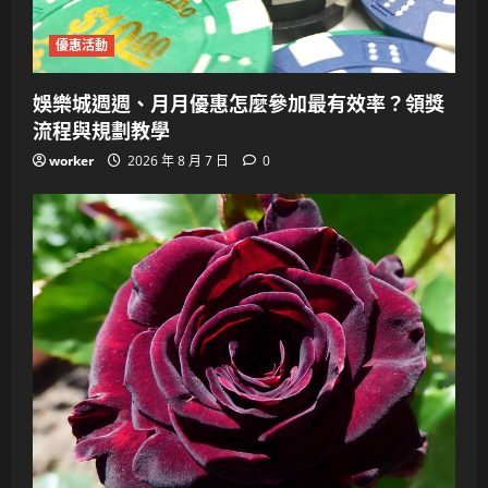
優惠活動
娛樂城週週、月月優惠怎麼參加最有效率？領獎
流程與規劃教學
worker
2026 年 8 月 7 日
0