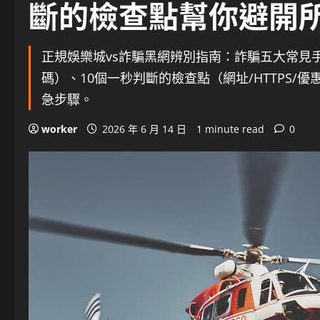
斷的檢查點幫你避開
正規娛樂城vs詐騙黑網辨別指南：詐騙五大常見手
碼）、10個一秒判斷的檢查點（網址/HTTPS/
急步驟。
worker
2026 年 6 月 14 日
1 minute read
0