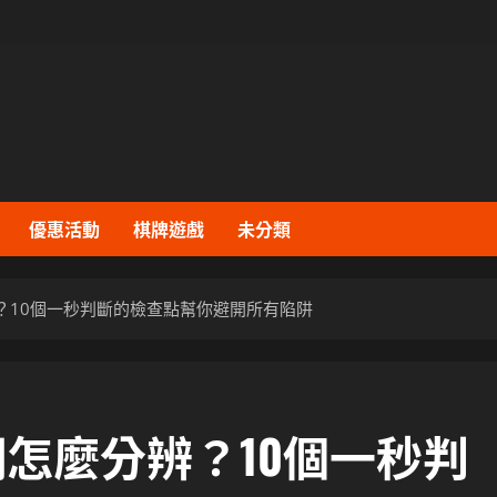
優惠活動
棋牌遊戲
未分類
？10個一秒判斷的檢查點幫你避開所有陷阱
網怎麼分辨？10個一秒判