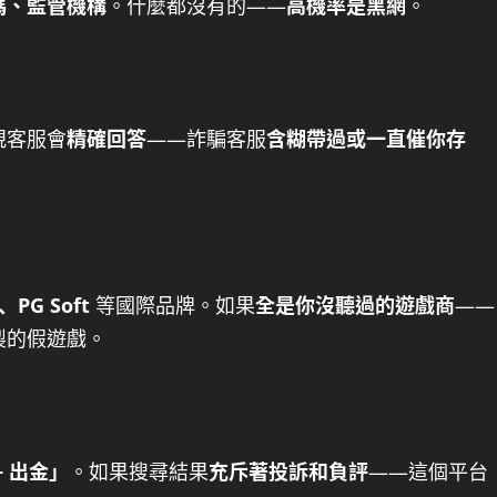
碼、監管機構
。什麼都沒有的——
高機率是黑網
。
規客服會
精確回答
——詐騙客服
含糊帶過或一直催你存
y、PG Soft
等國際品牌。如果
全是你沒聽過的遊戲商
——
製的假遊戲。
+ 出金」
。如果搜尋結果
充斥著投訴和負評
——這個平台