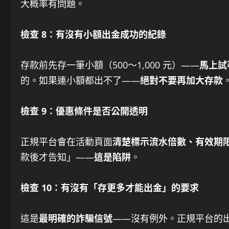
大概率有問題。
檢查 8：有沒有小額出金成功的紀錄
存款前先存一筆小額（500～1,000 元）——
馬上試
的。如果連小額都出不了——
絕對不要再加大存款
檢查 9：優惠條件是否公開透明
正規平台會在活動頁面
清楚標示流水倍數、有效期
款後才告知」——
這是陷阱
。
檢查 10：有沒有「存更多才能出金」的要求
這是
最明確的詐騙信號
——沒有例外。正規平台的