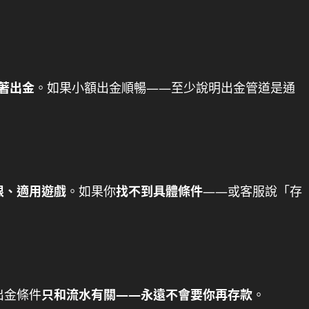
著出金
。如果小額出金順暢——至少說明出金管道是通
。
限、適用遊戲
。如果你
找不到具體條件
——或客服說「存
出金條件
只和流水有關——永遠不會要你再存款
。