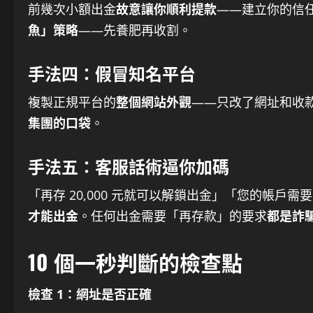
前幾次小額出金
故意讓你順利提款
——建立你的信
魚」策略
——先養肥再收割。
手法四：假冒知名平台
複製正規平台的
整個網站外觀
——只改了網址和收
集團的口袋
。
手法五：客服話術逼你加碼
「再存 20,000 元就可以解鎖出金」「您的帳戶需要
才能出金
。任何出金需要「再存款」的要求
都是詐
10 個一秒判斷的檢查點
檢查 1：網址是否正確