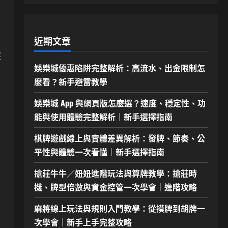
近期文章
應
娛樂城優惠陷阱完整解析：高流水、出金限制怎
麼看？新手避雷教學
娛樂城 App 與網頁版怎麼選？速度、穩定性、功
能與使用體驗完整解析｜新手選擇指南
棋牌遊戲線上與實體差異解析：發牌、節奏、公
平性與體驗一次看懂｜新手選擇指南
搶莊牛牛／妞妞進階玩法與算牌教學：搶莊時
機、牌型倍數與資金控管一次學會｜進階攻略
麻將線上玩法與規則入門教學：從摸牌到胡牌一
次學會｜新手上手完整攻略