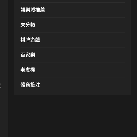
娛樂城推薦
未分類
棋牌遊戲
百家樂
老虎機
體育投注
錢