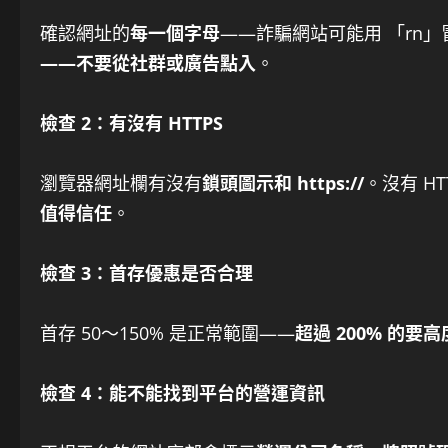
確認網址的
每一個字母
——詐騙網站可能用 「rn
——不要從社群或廣告點入
。
檢查 2：有沒有 HTTPS
瀏覽器網址欄有沒有
鎖頭圖示和 https://
。沒有 H
值得信任
。
檢查 3：首存優惠是否合理
首存 50～150% 是正常範圍——
超過 200% 的要
檢查 4：能不能找到平台的營運資訊