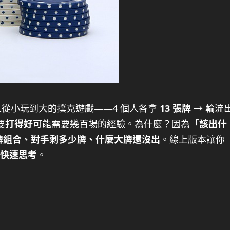
從小玩到大的撲克遊戲——4 個人各拿
13 張牌
→ 輪流
要
打得好
可能需要幾百場的經驗。為什麼？因為
「該出什
牌組合、對手剩多少牌、什麼大牌還沒出
。線上版本讓你
快速思考
。