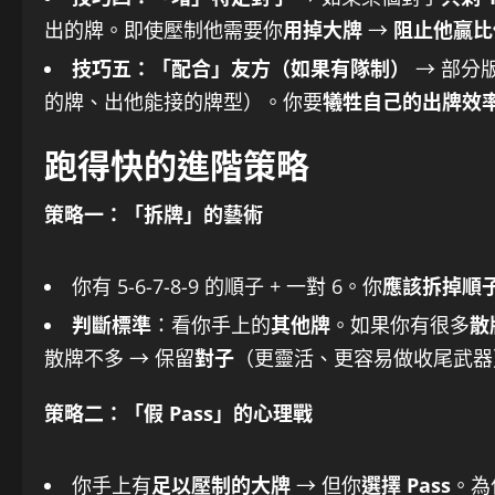
出的牌。即使壓制他需要你
用掉大牌
→
阻止他贏比
技巧五：「配合」友方（如果有隊制）
→ 部分
的牌、出他能接的牌型）。你要
犧牲自己的出牌效
跑得快的進階策略
策略一：「拆牌」的藝術
你有 5-6-7-8-9 的順子 + 一對 6。你
應該拆掉順子
判斷標準
：看你手上的
其他牌
。如果你有很多
散
散牌不多 → 保留
對子
（更靈活、更容易做收尾武器
策略二：「假 Pass」的心理戰
你手上有
足以壓制的大牌
→ 但你
選擇 Pass
。為