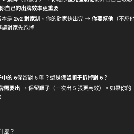
你自己的出牌效率更重要
版本是
2v2 對家制
。你的對家快出完 →
你要幫他
（不壓
率
讓對家先跑掉
中的 6
保留對 6 嗎？還是
保留順子拆掉對 6
？
牌需要出
→ 保留
順子
（一次出 5 張更高效）。如果你的
）
什麼？