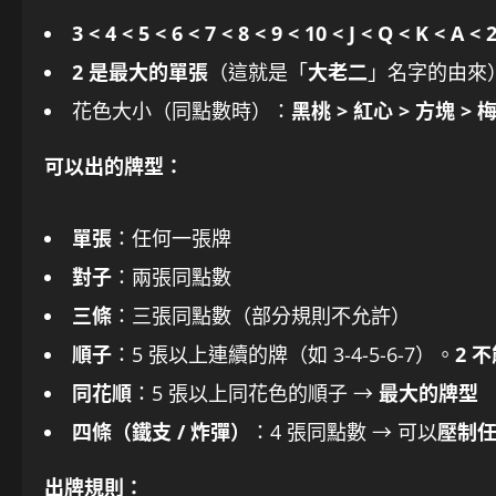
3 < 4 < 5 < 6 < 7 < 8 < 9 < 10 < J < Q < K < A < 
2 是最大的單張
（這就是「
大老二
」名字的由來
花色大小（同點數時）：
黑桃 > 紅心 > 方塊 > 
可以出的牌型：
單張
：任何一張牌
對子
：兩張同點數
三條
：三張同點數（部分規則不允許）
順子
：5 張以上連續的牌（如 3-4-5-6-7）。
2 
同花順
：5 張以上同花色的順子 →
最大的牌型
四條（鐵支 / 炸彈）
：4 張同點數 → 可以
壓制
出牌規則：