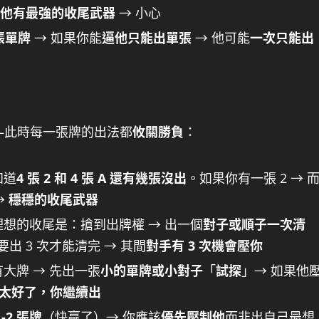
他有最強的收尾武器
→ 小心
張單牌
→ 如果你能
逼他只能出單張
→ 他可能
一次只能出
—此時每一張牌的出法都
攸關勝負
：
知道
4 張 2 和 4 張 A 還有幾張沒出
。如果你有一張 2 → 
→
穩穩的收尾武器
理想的收尾是：搶到出牌權 → 出一個
對子或順子一次清
要出 3 次才能清完 → 其間
對手有 3 次機會壓你
大牌 → 先出一張
小的單牌或小對子
「
試探
」→ 如果他
太好了，你繼續出
-2 張牌
（快贏了）→ 你應該
優先壓制他
而非出自己最想