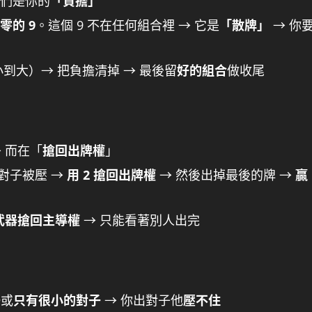
它們是你的
「負擔」
零的 9
。這個 9 不在任何組合裡 → 它是
「散牌」
→ 你
到大）→ 把負擔清掉 → 最後留
好的組合
做收尾
 而在「
搶回出牌權
」
組對子被壓 →
用 2 搶回出牌權
→ 然後出掉最後的牌 →
贏
武器搶回主導權
→ 只能看著別人出完
子
或
只有很小的對子
→ 你出對子他
壓不住