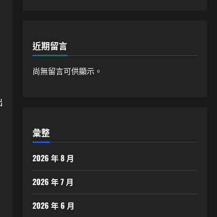
近期留言
尚無留言可供顯示。
出
彙整
2026 年 8 月
2026 年 7 月
2026 年 6 月