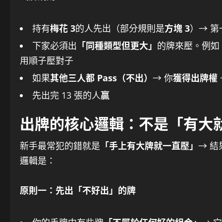
持有
梅花 3
的人先出（部分規則是
方塊 3
）→ 
下家必須出
「同種類型但更大」
的牌來壓。例如：
用順子壓對子
如果
其他三人都 Pass（不出）
→ 你
獲得出牌權
先出完 13 張的人
贏
出牌的核心邏輯：不是「有大
新手最常犯的錯就是
「手上有大牌就一直壓」
→ 結
邏輯是：
原則一：先出「不好出」的牌