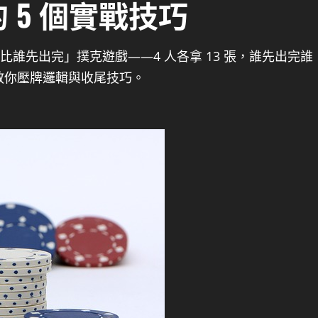
 5 個實戰技巧
的「比誰先出完」撲克遊戲——4 人各拿 13 張，誰先出完誰
教你壓牌邏輯與收尾技巧。