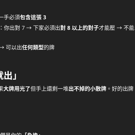
第一手必須
包含這張 3
你出對 7 → 下家必須出
對 8 以上的對子
才能壓 → 不能
→ 可以出
任何類型
的牌
就出」
果
大牌用光了
但手上還剩一堆
出不掉的小散牌
。好的出牌