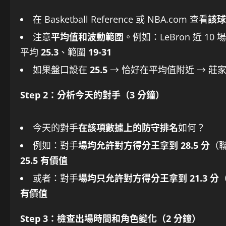
在 Basketball Reference 或 NBA.com 查看
該球
注意
平均值和波動範圍
。例如：LeBron 近 10 
平均
25.3
、範圍
19-31
如果盤口設在
25.5
→ 恰好在平均值附近 → 莊
Step 2：分析今天的對手（3 分鐘）
今天的對手
在該項數據上的防守排名
如何？
例如：對手
場均允許對方得分王拿到 28.5 分
（聯
25.5 有價值
或者：對手
場均只允許對方得分王拿到 21.3 分
（
有價值
Step 3：檢查出場時間和角色變化（2 分鐘）