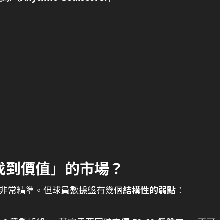
找到價值」的市場？
價非常精準。但球員數據盤有幾個
結構性的弱點
：