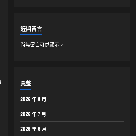
近期留言
尚無留言可供顯示。
的
彙整
猜
2026 年 8 月
2026 年 7 月
2026 年 6 月