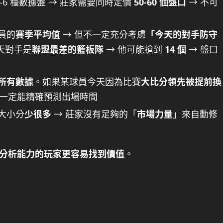
 5-6 種數據盤 → 莊家需要同時定價
50-60 個盤口
→ 不可
員的
賽季平均值
→ 但不一定充分考慮
「今天的對手防守
今天對手是
聯盟最差的籃板隊
→ 他可能搶到
14 個
→ 盤口
所有數據
。如果某球員今天因為比賽
大比分領先被提前換
一定能精確預測出場時間
大小分
少很多
→ 莊家沒有足夠的「
市場力量
」來自動修
分析能力的玩家更容易找到價值
。