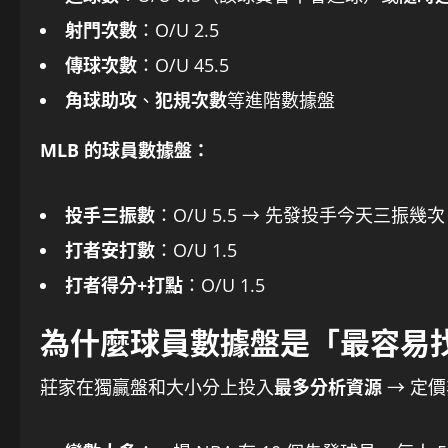
射門次數
：O/U 2.5
傳球次數
：O/U 45.5
角球助攻
、
犯規次數
等進階數據盤
MLB 的球員數據盤：
投手三振數
：O/U 5.5 → 先發投手今天三振幾次
打者安打數
：O/U 1.5
打者得分+打點
：O/U 1.5
為什麼球員數據盤是「最容易
莊家在獨贏盤和大小分上投入
最多分析資源
→ 定