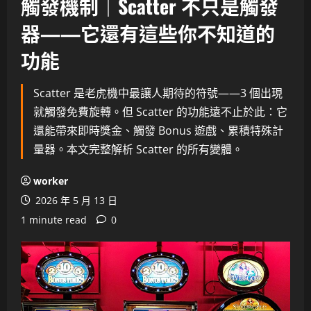
觸發機制｜Scatter 不只是觸發
器——它還有這些你不知道的
功能
Scatter 是老虎機中最讓人期待的符號——3 個出現
就觸發免費旋轉。但 Scatter 的功能遠不止於此：它
還能帶來即時獎金、觸發 Bonus 遊戲、累積特殊計
量器。本文完整解析 Scatter 的所有變體。
worker
2026 年 5 月 13 日
1 minute read
0