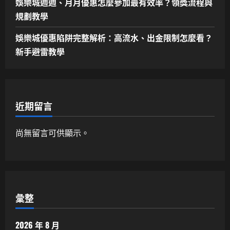
娛樂城週週、月月優惠怎麼參加最有效率？領獎流程與
規劃教學
娛樂城優惠陷阱完整解析：高流水、出金限制怎麼看？
新手避雷教學
近期留言
尚無留言可供顯示。
彙整
2026 年 8 月