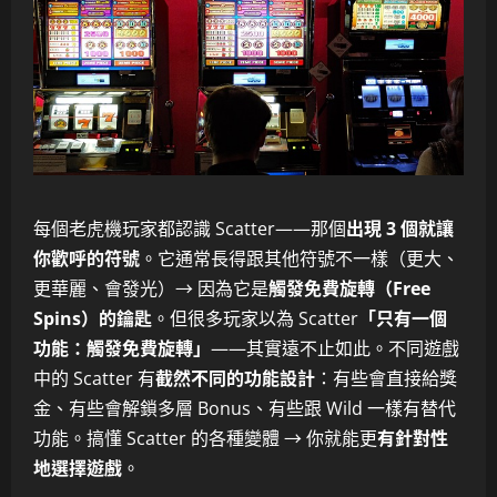
每個老虎機玩家都認識 Scatter——那個
出現 3 個就讓
你歡呼的符號
。它通常長得跟其他符號不一樣（更大、
更華麗、會發光）→ 因為它是
觸發免費旋轉（Free
Spins）的鑰匙
。但很多玩家以為 Scatter
「只有一個
功能：觸發免費旋轉」
——其實遠不止如此。不同遊戲
中的 Scatter 有
截然不同的功能設計
：有些會直接給獎
金、有些會解鎖多層 Bonus、有些跟 Wild 一樣有替代
功能。搞懂 Scatter 的各種變體 → 你就能更
有針對性
地選擇遊戲
。