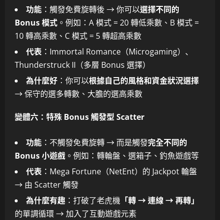
功能
：觸發免費旋轉後 → 你可以
選擇不同的
Bonus 模式
。例如：A 模式 = 20 轉低乘數、B 模式 =
10 轉高乘數、C 模式 = 5 轉超高乘數
代表
：Immortal Romance（Microgaming）、
Thunderstruck II（多層 Bonus 選擇）
為什麼好
：你可以
根據自己的風格和資金狀況選擇
→ 保守的選多轉數、大膽的選高乘數
變體六：特殊 Bonus 觸發型 Scatter
功能
：不觸發免費旋轉 → 而是觸發
完全不同的
Bonus 小遊戲
。例如：轉輪盤、選箱子、釣魚遊戲等
代表
：Mega Fortune（NetEnt）的 Jackpot 輪盤
→ 由 Scatter 觸發
為什麼有趣
：打破了老虎機
「轉 → 連線 → 再轉」
的單調循環 → 加入了互動遊戲元素