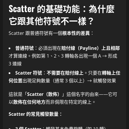
Scatter 的基礎功能：為什麼
它跟其他符號不一樣？
Scatter 跟普通符號有一個
根本性的差異
：
普通符號
：必須出現在
賠付線（Payline）上且相鄰
才算連線。例如第 1、2、3 轉軸各出現一個 A → 形成
3 連線
Scatter 符號
：
不需要在賠付線上
。只要在
轉軸上任
何位置
出現足夠數量（通常 3 個以上）→ 就觸發效果
這就是「
Scatter（散佈）
」這個名字的由來——它可
以
散佈在任何地方
而非侷限在特定的線上。
Scatter 的常見觸發數量：