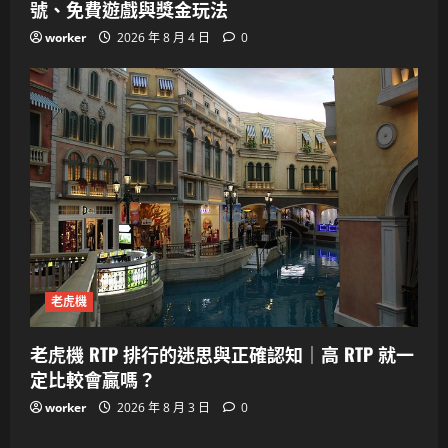
號、免費遊戲與獎金玩法
worker
2026 年 8 月 4 日
0
老虎機
老虎機 RTP 排行的迷思與正確認知｜高 RTP 就一
定比較會贏嗎？
worker
2026 年 8 月 3 日
0