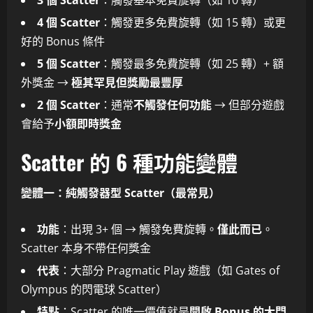
3 個 Scatter
：觸發基本免費旋轉（如 10 轉）
4 個 Scatter
：觸發更多免費旋轉（如 15 轉）或更
好的 Bonus 條件
5 個 Scatter
：觸發最多免費旋轉（如 25 轉）+ 額
外獎金 →
極其罕見但獎勵最豐厚
2 個 Scatter
：通常
不觸發任何功能
→ 但部分遊戲
會給予
小額即時獎金
Scatter 的 6 種功能變體
變體一：純觸發器型 Scatter（最常見）
功能
：出現 3+ 個 → 觸發免費旋轉。
僅此而已
。
Scatter 本身不帶任何獎金
代表
：大部分 Pragmatic Play 遊戲（如 Gates of
Olympus 的閃電球 Scatter）
特點
：Scatter 的唯一價值就是
開啟 Bonus 的大門