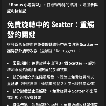
「Bonus 小遊戲型」
。打破轉轉轉的單調 → 增加
參與
感和控制感
免費旋轉中的 Scatter：重觸
發的關鍵
很多遊戲允許你在
免費旋轉進行中再次收集 Scatter →
獲得額外旋轉次數
（重觸發 / Re-trigger）：
常見規則
：免費旋轉中出現
3+ 個 Scatter
→ 額外
增加跟初始觸發
相同數量
的旋轉次數
部分遊戲允許無限重觸發
→ 理論上免費旋轉可以
一
直延續
（雖然實際上連續重觸發 2-3 次已經非常幸運）
部分遊戲禁止重觸發
→ 免費旋轉中 Scatter 不出現
或出現了也
沒有效果
投注策略
：能重觸發的遊戲 → 免費旋轉的
期望值更