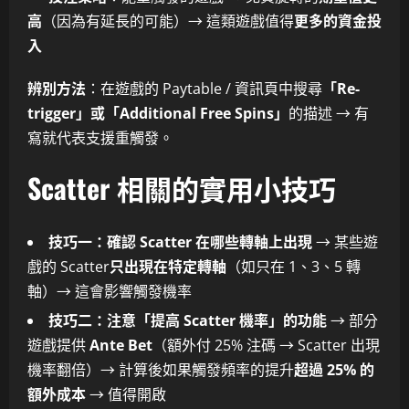
高
（因為有延長的可能）→ 這類遊戲值得
更多的資金投
入
辨別方法
：在遊戲的 Paytable / 資訊頁中搜尋
「Re-
trigger」或「Additional Free Spins」
的描述 → 有
寫就代表支援重觸發。
Scatter 相關的實用小技巧
技巧一：確認 Scatter 在哪些轉軸上出現
→ 某些遊
戲的 Scatter
只出現在特定轉軸
（如只在 1、3、5 轉
軸）→ 這會影響觸發機率
技巧二：注意「提高 Scatter 機率」的功能
→ 部分
遊戲提供
Ante Bet
（額外付 25% 注碼 → Scatter 出現
機率翻倍）→ 計算後如果觸發頻率的提升
超過 25% 的
額外成本
→ 值得開啟