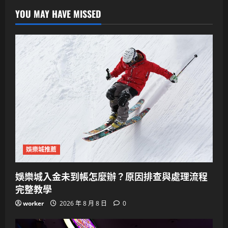
YOU MAY HAVE MISSED
娛樂城推薦
娛樂城入金未到帳怎麼辦？原因排查與處理流程
完整教學
worker
2026 年 8 月 8 日
0