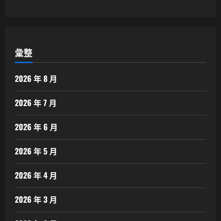
彙整
2026 年 8 月
2026 年 7 月
2026 年 6 月
2026 年 5 月
2026 年 4 月
2026 年 3 月