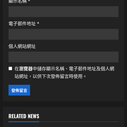
顯示名稱
*
電子郵件地址
*
個人網站網址
在
瀏覽器
中儲存顯示名稱、電子郵件地址及個人網
站網址，以供下次發佈留言時使用。
RELATED NEWS