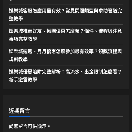
娛樂城客服怎麼用最有效？常見問題類型與求助管道完
整教學
娛樂城推薦好友、揪團優惠怎麼領？條件、流程與注意
事項完整教學
娛樂城週週、月月優惠怎麼參加最有效率？領獎流程與
規劃教學
娛樂城優惠陷阱完整解析：高流水、出金限制怎麼看？
新手避雷教學
近期留言
尚無留言可供顯示。