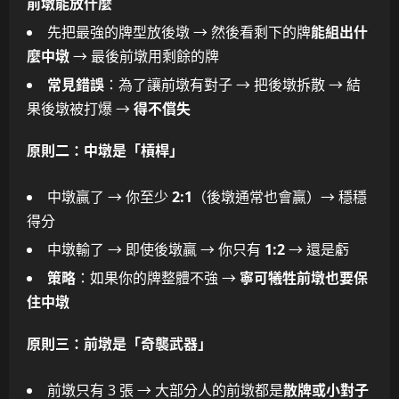
前墩能放什麼
先把最強的牌型放後墩 → 然後看剩下的牌
能組出什
麼中墩
→ 最後前墩用剩餘的牌
常見錯誤
：為了讓前墩有對子 → 把後墩拆散 → 結
果後墩被打爆 →
得不償失
原則二：中墩是「槓桿」
中墩贏了 → 你至少
2:1
（後墩通常也會贏）→ 穩穩
得分
中墩輸了 → 即使後墩贏 → 你只有
1:2
→ 還是虧
策略
：如果你的牌整體不強 →
寧可犧牲前墩也要保
住中墩
原則三：前墩是「奇襲武器」
前墩只有 3 張 → 大部分人的前墩都是
散牌或小對子