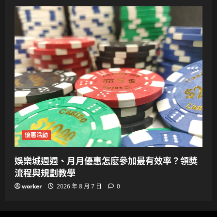
優惠活動
娛樂城週週、月月優惠怎麼參加最有效率？領獎
流程與規劃教學
worker
2026 年 8 月 7 日
0