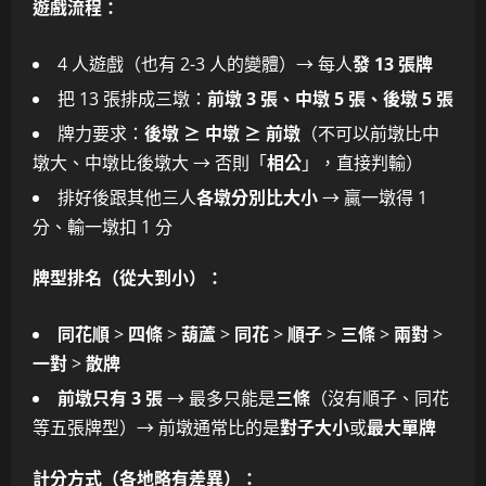
遊戲流程：
4 人遊戲（也有 2-3 人的變體）→ 每人
發 13 張牌
把 13 張排成三墩：
前墩 3 張、中墩 5 張、後墩 5 張
牌力要求：
後墩 ≥ 中墩 ≥ 前墩
（不可以前墩比中
墩大、中墩比後墩大 → 否則「
相公
」，直接判輸）
排好後跟其他三人
各墩分別比大小
→ 贏一墩得 1
分、輸一墩扣 1 分
牌型排名（從大到小）：
同花順
>
四條
>
葫蘆
>
同花
>
順子
>
三條
>
兩對
>
一對
>
散牌
前墩只有 3 張
→ 最多只能是
三條
（沒有順子、同花
等五張牌型）→ 前墩通常比的是
對子大小
或
最大單牌
計分方式（各地略有差異）：