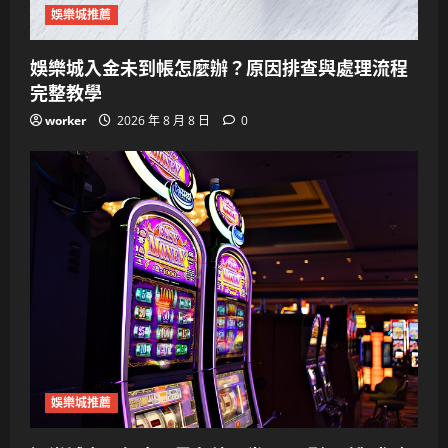
娛樂城推薦
娛樂城入金未到帳怎麼辦？原因排查與處理流程
完整教學
worker
2026 年 8 月 8 日
0
娛樂城推薦