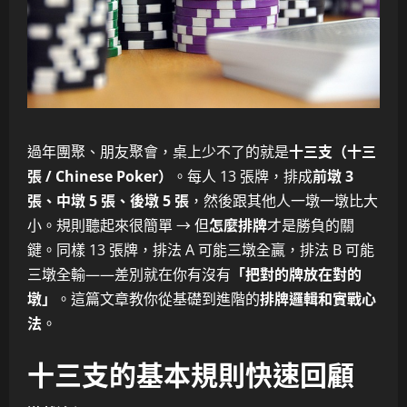
過年團聚、朋友聚會，桌上少不了的就是
十三支（十三
張 / Chinese Poker）
。每人 13 張牌，排成
前墩 3
張、中墩 5 張、後墩 5 張
，然後跟其他人一墩一墩比大
小。規則聽起來很簡單 → 但
怎麼排牌
才是勝負的關
鍵。同樣 13 張牌，排法 A 可能三墩全贏，排法 B 可能
三墩全輸——差別就在你有沒有
「把對的牌放在對的
墩」
。這篇文章教你從基礎到進階的
排牌邏輯和實戰心
法
。
十三支的基本規則快速回顧