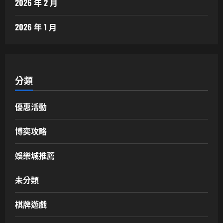
2026 年 2 月
2026 年 1 月
分類
優惠活動
博奕攻略
娛樂城推薦
未分類
棋牌遊戲