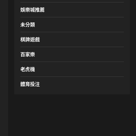
娛樂城推薦
未分類
棋牌遊戲
百家樂
老虎機
體育投注