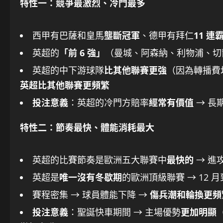
特性一：競爭最激烈、冷門最多
西甲有巴薩和皇馬
壟斷冠軍
、德甲有拜仁
11 連
英超的
「前 6 強」
（曼城、阿森納、利物浦、切
英超的中下游球隊
比其他聯賽更強
（因為轉播費
英超比其他聯賽更頻繁
投注意義
：英超的冷門方賠率
經常有價值
→ 長
特性二：節奏最快、體能消耗最大
英超的比賽節奏是歐洲五大聯賽中
最快的
→ 進
英超是
唯一沒有冬歇期
的歐洲頂級聯賽 → 12 月
賽程密集 → 球員體能下降 →
傷兵潮和輪換更頻
投注意義
：聖誕快車期間 → 主場優勢
更加明顯