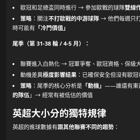
歐冠和足總盃同時進行 → 參加歐戰的球隊
雙線
策略
：關注
不打歐戰的中游球隊
→ 他們每週只
時可能有
「冷門價值」
尾季（第 31-38 輪 / 4-5 月）：
聯賽進入白熱化 → 冠軍爭奪、歐冠資格、保級
動機差異
極度影響結果
：已確保安全但沒有歐冠
策略
：尾季的核心分析是
「動機」
——誰還有東
的隊伍
」→ 經常有被低估的價值
英超大小分的獨特規律
英超的進球數據有
跟其他聯賽不同的趨勢
：