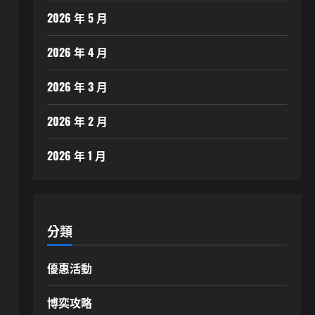
2026 年 5 月
2026 年 4 月
2026 年 3 月
2026 年 2 月
2026 年 1 月
分類
優惠活動
博奕攻略