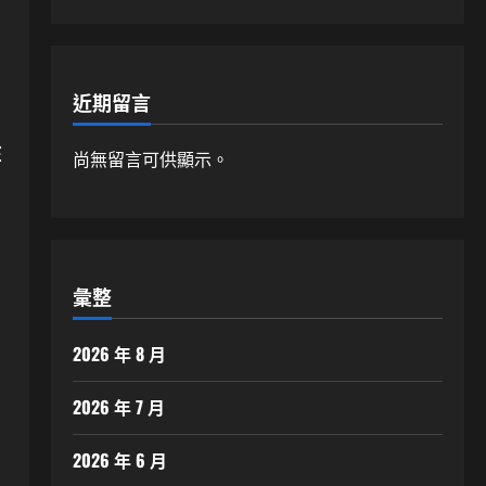
近期留言
在
尚無留言可供顯示。
彙整
2026 年 8 月
2026 年 7 月
2026 年 6 月