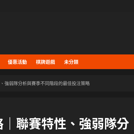
優惠活動
棋牌遊戲
未分類
、強弱隊分析與賽季不同階段的最佳投注策略
略｜聯賽特性、強弱隊分