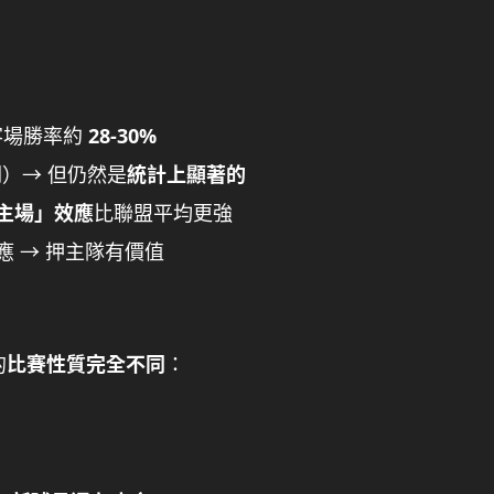
客場勝率約
28-30%
關）→ 但仍然是
統計上顯著的
主場」效應
比聯盟平均更強
 → 押主隊有價值
的
比賽性質完全不同
：