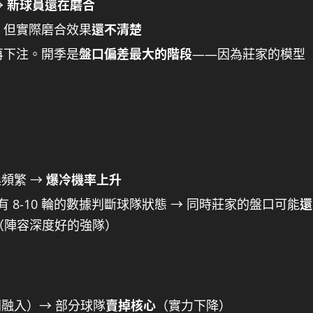
→
新球員還在磨合
 但實際磨合效果
還不清楚
再下注。開季是
盤口偏差最大的階段
——因為莊家的模型
換頻繁 →
爆冷機率上升
 8-10 輪的數據判斷球隊狀態 → 同時莊家的盤口可能
還
（陣容深度好的強隊）
融入）→ 部分球隊
賣掉核心
（實力下降）