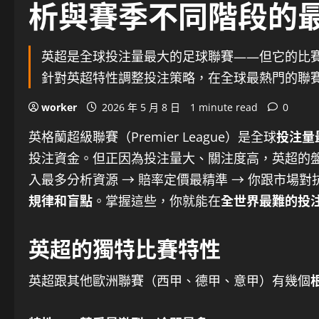
析與賽季不同階段的
英超是全球投注量最大的足球聯賽——但它的比
針對英超特性調整投注策略，在全球最熱門的聯
worker
2026 年 5 月 8 日
1 minute read
0
英格蘭超級聯賽（Premier League）是全球
投注量
投注資金。但正因為投注量大、關注度高，英超的
入最多分析資源 → 賠率定價最精準 → 你跟市場
規律和盲點
。掌握這些，你就能在
全世界最難的投
英超的獨特比賽特性
英超跟其他歐洲聯賽（西甲、德甲、意甲）有幾個