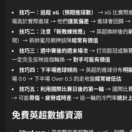
技巧一：追蹤 xG（預期進球數）
→ xG 比實
場高於實際進球 → 他們
運氣偏差
→ 進球會回歸 → 
技巧二：注意「新教練效應」
→ 英超換帥後的
前
現）→ 新帥蜜月期押該隊
經常有價值
技巧三：週中賽後的週末場次
→ 打完歐冠或聯賽
一定完全反映這個輪換 →
對手可能有價值
技巧四：下半場進球傾向
→ 英超的進球分布
明
場 0:0 → 下半場 Over 0.5 的走地盤
經常被低估
技巧五：利用國際比賽日後的第一輪
→ 國際比賽日
→ 可能
帶傷、疲勞或時差
→ 這一輪的冷門率
統計
免費英超數據資源