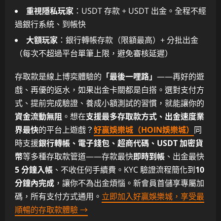
重視隱私玩家
：USDT 存款 + USDT 出金。全程不經
過銀行系統、到帳快
大額玩家
：銀行轉帳存款（限額最高）+ 分批出金
（每次不超過平台單筆上限，避免審核延遲）
存取款是線上博奕體驗的
「最後一哩路」
——再好的遊
戲、再優的返水，如果出金卡關都是白搭。選對支付方
式、提前完成驗證、養成小額測試的習慣，就能讓你的
資金流動無阻
。想在
支援最多存取款方式、出金速度業
界最快
的平台上遊戲？
好贏娛樂城（HOIN娛樂城）
同
時支援
銀行轉帳、電子錢包、超商代碼、USDT 加密貨
幣
等多種存取款管道——存款最快
即時到帳
、出金最快
5 分鐘入帳
、不收任何手續費。KYC 驗證流程簡化到
10
分鐘內完成
，讓你不為出金煩惱。新會員首儲享專屬加
碼，所有支付方式通用。
立即加入好贏娛樂城，享受最
順暢的存取款體驗 →