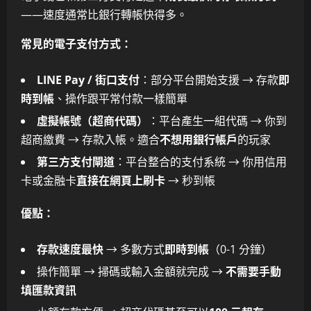
——速度通常比銀行轉帳快得多。
常見的電子支付方式：
LINE Pay / 街口支付
：部分平台開始支援 → 存款
即
時到帳
、操作跟平常付款一樣簡單
虛擬帳號（超商代碼）
：平台產生一組代碼 → 你到
超商繳費 → 存款入帳。適合
不想用銀行帳戶
的玩家
第三方支付閘道
：平台整合的支付系統 → 你用信用
卡或金融卡
直接在網頁上刷卡
→ 秒到帳
優點：
存款速度最快
→ 多數方式
即時到帳
（0-1 分鐘）
操作簡單 → 掃碼或輸入金額就完成 →
不需要手動
填匯款資訊