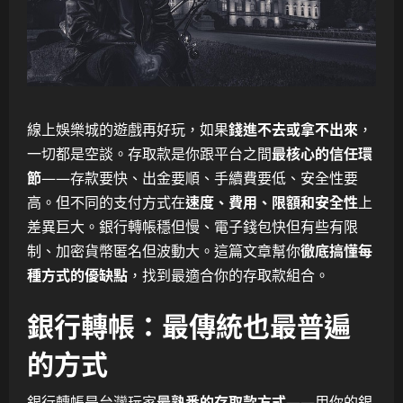
線上娛樂城的遊戲再好玩，如果
錢進不去或拿不出來
，
一切都是空談。存取款是你跟平台之間
最核心的信任環
節
——存款要快、出金要順、手續費要低、安全性要
高。但不同的支付方式在
速度、費用、限額和安全性
上
差異巨大。銀行轉帳穩但慢、電子錢包快但有些有限
制、加密貨幣匿名但波動大。這篇文章幫你
徹底搞懂每
種方式的優缺點
，找到最適合你的存取款組合。
銀行轉帳：最傳統也最普遍
的方式
銀行轉帳是台灣玩家
最熟悉的存取款方式
——用你的銀