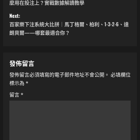
麼用在投注上？實戰數據解讀教學
s
Next:
t
百家樂下注系統大比拼｜馬丁格爾、柏利、1-3-2-6、達
n
朗貝爾——哪套最適合你？
a
v
發佈留言
i
發佈留言必須填寫的電子郵件地址不會公開。
必填欄位
標示為
*
g
留言
*
a
t
i