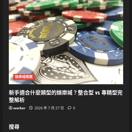
娛樂城推薦
新手適合什麼類型的娛樂城？整合型 vs 專精型完
整解析
worker
2026 年 7 月 27 日
0
搜尋