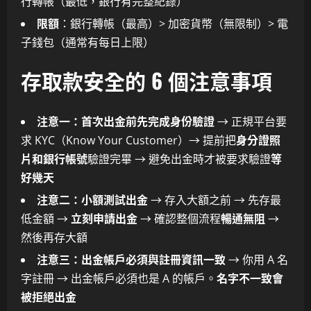
行轉帳（最低，銀行有完整紀錄）
限額
：銀行轉帳（最高）> 加密貨幣（無限制）> 電
子錢包（通常有每日上限）
存取款安全的 6 個注意事項
注意一：首次出金前先完成身份驗證
→ 正規平台要
求 KYC（Know Your Customer）→ 提前把
身分證照
片和銀行帳號
驗證完畢 → 避免出金時才被要求驗證
等
好幾天
注意二：小額測試出金
→ 存入大額之前 → 先存最
低金額 →
立刻申請出金
→ 確認整個流程
暢通無阻
→
然後再存大額
注意三：出金帳戶必須與註冊資訊一致
→ 你用 A 名
字註冊 → 出金帳戶必須也是 A 的帳戶。
名字不一致會
被拒絕出金