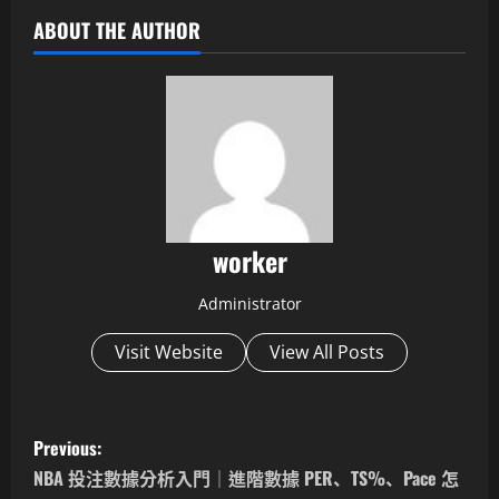
ABOUT THE AUTHOR
worker
Administrator
Visit Website
View All Posts
P
Previous:
o
NBA 投注數據分析入門｜進階數據 PER、TS%、Pace 怎