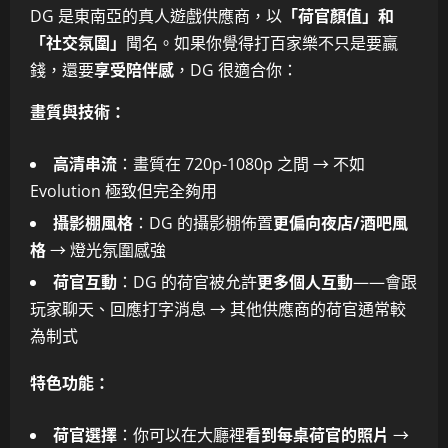
DG 是東南亞的真人遊戲供應商，以
「荷官顏值」和
「社交氛圍」
聞名。如果你覺得打百家樂不只是要贏
錢，還要
享受陪伴感
，DG 很適合你：
畫質與技術：
高清串流
：畫質在 720p-1080p 之間 → 不如
Evolution 極致但完全夠用
攝影棚風格
：DG 的攝影棚佈置
更偏向夜店/酒吧風
格
→ 燈光氛圍感強
荷官互動
：DG 的荷官被允許
更多個人互動
——會跟
玩家聊天、回應打字消息 → 其他供應商的荷官通常較
為制式
特色功能：
荷官選擇
：你可以在大廳裡
看到每桌荷官的照片
→