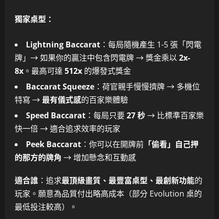
獨家桌型：
Lightning Baccarat
：每局隨機產生 1-5 張「閃電
牌」→ 如果你的贏注中包含閃電牌 → 獎金乘以
2x-
8x
。最高可達
512x
的爆發式獎金
Baccarat Squeeze
：荷官親手慢慢擠牌 → 多機位
特寫 →
最有儀式感
的百家樂體驗
Speed Baccarat
：每局只要
27 秒
→ 比標準百家樂
快一倍 → 適合追求效率的玩家
Peek Baccarat
：你可以在開牌前
「偷看」自己押
的那方的牌角
→ 增加懸念和互動感
適合誰
：追求
最頂級畫質、最豐富桌型、最創新功能
的
玩家。願意為品質付出略高成本（部分 Evolution 桌的
最低投注較高）。