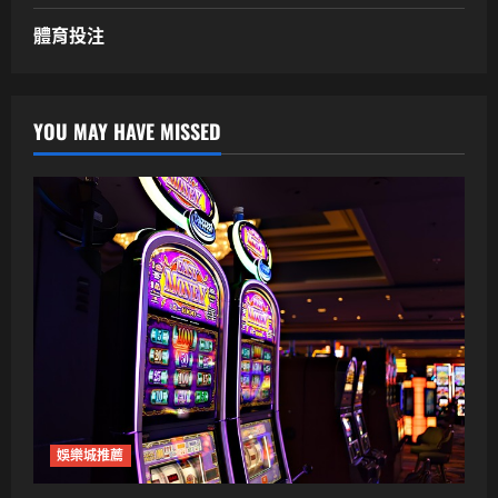
體育投注
YOU MAY HAVE MISSED
娛樂城推薦