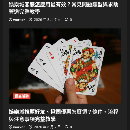
娛樂城客服怎麼用最有效？常見問題類型與求助
管道完整教學
worker
2026 年 8 月 7 日
0
優惠活動
娛樂城推薦好友、揪團優惠怎麼領？條件、流程
與注意事項完整教學
worker
2026 年 8 月 7 日
0