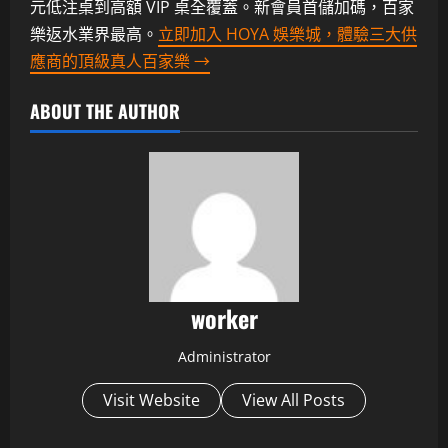
元低注桌到高額 VIP 桌全覆蓋。新會員首儲加碼，百家
樂返水業界最高。
立即加入 HOYA 娛樂城，體驗三大供
應商的頂級真人百家樂 →
ABOUT THE AUTHOR
worker
Administrator
Visit Website
View All Posts