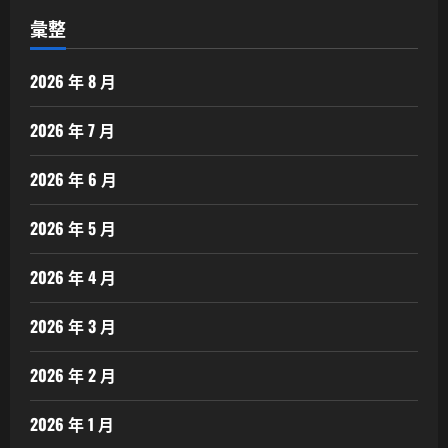
彙整
2026 年 8 月
2026 年 7 月
2026 年 6 月
2026 年 5 月
2026 年 4 月
2026 年 3 月
2026 年 2 月
2026 年 1 月