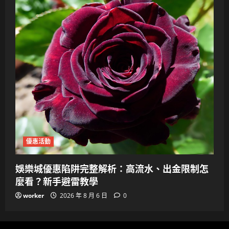
優惠活動
娛樂城優惠陷阱完整解析：高流水、出金限制怎
麼看？新手避雷教學
worker
2026 年 8 月 6 日
0