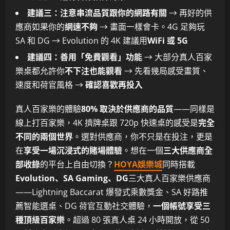
建議三：注意串流品質跟你的網路有關
→ 再好的供
應商如果你的
網速不夠
→ 畫面一樣會卡。4G 足夠玩
SA 和 DG → Evolution 的 4K 建議用
WiFi 或 5G
建議四：善用「免費觀看」功能
→ 大部分真人百家
樂桌都允許你
不下注也能觀看
→ 先看幾局感受畫質、
速度和荷官風格 →
確認喜歡再投入
真人百家樂的體驗
80% 取決於供應商的品質
——同樣是
線上打百家樂，4K 擠牌桌跟 720p 快速桌的感受是
完全
不同的兩個世界
。選對供應商，你不只是在投注，更是
在
享受一場沉浸式的賭場體驗
。想在一個
三大供應商全
部收錄
的平台上自由切換？
HOYA娛樂城
同時搭載
Evolution、SA Gaming、DG
三大真人百家樂供應商
——Lightning Baccarat 爆發式乘數獎金、SA 好路推
薦智能選桌、DG 荷官互動社交體驗，
一個帳號享受三
種頂級百家樂
。超過 80 張真人桌 24 小時開放，從 50