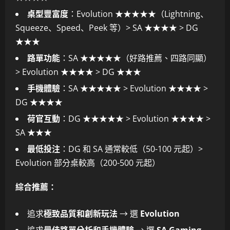
桌型豐富度
：Evolution ★★★★★（Lightning、
Squeeze、Speed、Peek 等）> SA ★★★★ > DG
★★★
路單功能
：SA ★★★★★（好路推薦、四路同顯）
> Evolution ★★★★ > DG ★★★
手機體驗
：SA ★★★★★ > Evolution ★★★★ >
DG ★★★★
荷官互動
：DG ★★★★★ > Evolution ★★★★ >
SA ★★★
最低投注
：DG 和 SA 通常較低（50-100 元起）>
Evolution 部分桌較高（200-500 元起）
綜合推薦：
追求
極致品質和創新玩法
→ 選
Evolution
追求
最佳路單分析和手機體驗
→ 選
SA Gaming