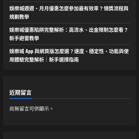
娛樂城週週、月月優惠怎麼參加最有效率？領獎流程與
規劃教學
娛樂城優惠陷阱完整解析：高流水、出金限制怎麼看？
新手避雷教學
娛樂城 App 與網頁版怎麼選？速度、穩定性、功能與使
用體驗完整解析｜新手選擇指南
近期留言
尚無留言可供顯示。