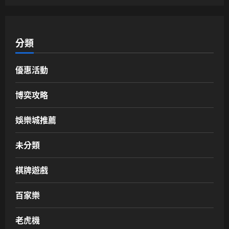
分類
優惠活動
博奕攻略
娛樂城推薦
未分類
棋牌遊戲
百家樂
老虎機