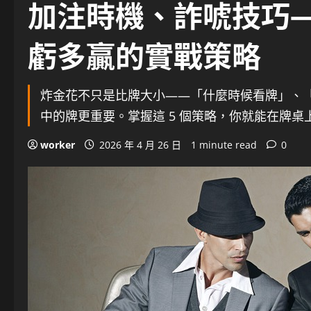
加注時機、詐唬技巧—
虧多贏的實戰策略
炸金花不只是比牌大小——「什麼時候看牌」、
中的牌更重要。掌握這 5 個策略，你就能在牌桌
worker
2026 年 4 月 26 日
1 minute read
0