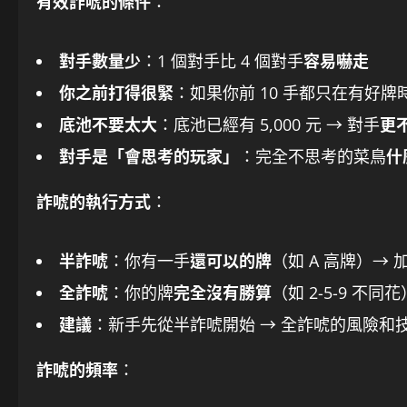
有效詐唬的條件
：
對手數量少
：1 個對手比 4 個對手
容易嚇走
你之前打得很緊
：如果你前 10 手都只在有好牌時
底池不要太大
：底池已經有 5,000 元 → 對手
更
對手是「會思考的玩家」
：完全不思考的菜鳥
什
詐唬的執行方式
：
半詐唬
：你有一手
還可以的牌
（如 A 高牌）→
全詐唬
：你的牌
完全沒有勝算
（如 2-5-9 不
建議
：新手先從半詐唬開始 → 全詐唬的風險和
詐唬的頻率
：