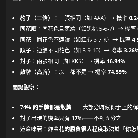
豹子（三條）
：三張相同（如 AAA）→ 機率
0.
同花順
：同花色且連續（如黑桃 5-6-7）→ 機率
同花
：同花色不連續（如紅心 3-7-K）→ 機率
4
順子
：連續不同花色（如 8-9-10）→ 機率
3.26
對子
：兩張相同（如 KK5）→ 機率
16.94%
散牌（高牌）
：以上都不是 → 機率
74.39%
關鍵觀察
：
74% 的手牌都是散牌
——大部分時候你手上的牌
對子出現的機率只有
17%
——不到五分之一
這意味著：
炸金花的勝負很大程度取決於「你怎