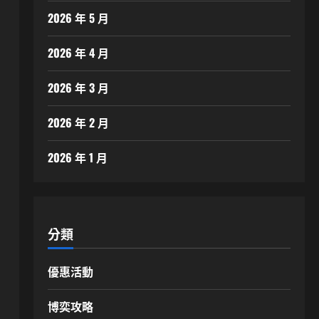
2026 年 5 月
2026 年 4 月
2026 年 3 月
2026 年 2 月
2026 年 1 月
分類
優惠活動
博奕攻略