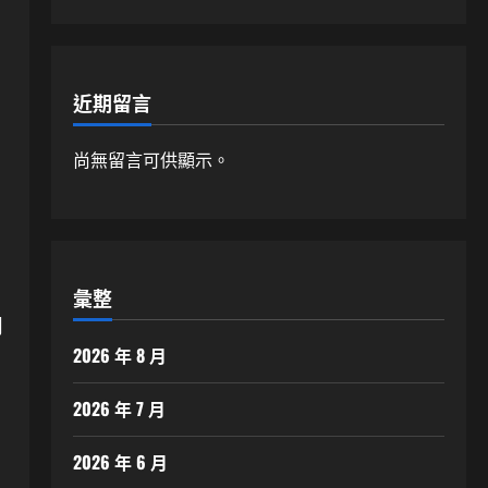
近期留言
尚無留言可供顯示。
彙整
翻
2026 年 8 月
2026 年 7 月
2026 年 6 月