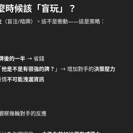
—什麼時候該「盲玩」？
注
（盲注/暗牌）。這不是衝動——這是策略：
牌後的一半
→ 省錢
「
他是不是有很強的牌？
」→ 增加對手的
決策壓力
表情
不可能洩漏資訊
觀察幾輪對手的反應