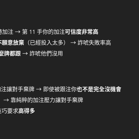
加注 → 第 11 手你的加注
可信度非常高
不願意放棄
（已經投入太多） → 詐唬失敗率高
麼牌都跟
→ 詐唬他們沒用
 加注讓對手棄牌 → 即使被跟注你
也不是完全沒機會
同花）→ 靠純粹的加注壓力讓對手棄牌
技巧要求
高得多