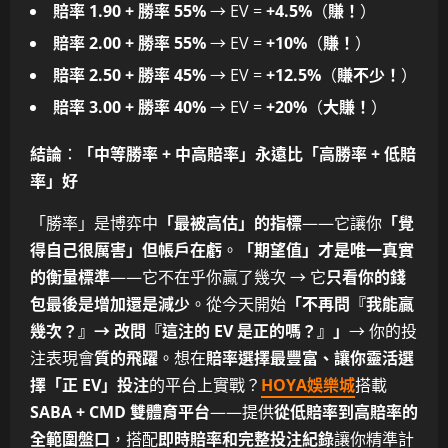
賠率 1.90 + 勝率 55%
→ EV =
+4.5%
（
賺！
）
賠率 2.00 + 勝率 55%
→ EV =
+10%
（
賺！
）
賠率 2.50 + 勝率 45%
→ EV =
+12.5%
（
賺不少！
）
賠率 3.00 + 勝率 40%
→ EV =
+20%
（
大賺！
）
結論
：
「中等勝率 + 中高賠率」永遠比「高勝率 + 低賠
率」好
「勝率」是博弈中
「最被高估」的指標
——它讓你
「覺
得自己很厲害」但帳戶在虧
。
「期望值」才是唯一真實
的衡量標準
——它不在乎你贏了幾次 → 它
只看你的錢
包最後是增加還是減少
。從今天開始
「不再問『我能贏
幾次？』→ 改問『這注的 EV 是正的嗎？』」
→ 你的投
注表現會
質的飛躍
。想在
賠率選擇最豐富、讓你靈活選
擇「正 EV」投注
的平台上實戰？
HOYA娛樂城
搭載
SABA + CMD 雙體育平台
——提供
從低賠率到高賠率的
全範圍盤口
，搭配
即時賠率和完整投注紀錄
讓你精準計