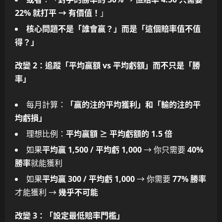
22% 就打平 → 有價值！
」
核心問題不是「誰會贏？」而是「這個賠率值不值
得？」
改變 2：追蹤「平均贏額 vs 平均虧額」而不只是「勝
率」
每月計算：
「贏的注的平均獲利」和「輸的注的平
均虧損」
理想比例：
平均贏額 ≥ 平均虧額的 1.5 倍
如果
平均贏 1,500 / 平均虧 1,000
→ 你只需要
40%
勝率
就能獲利
如果
平均贏 300 / 平均虧 1,000
→ 你需要
77% 勝率
才能獲利 →
幾乎不可能
改變 3：「設定最低賠率門檻」