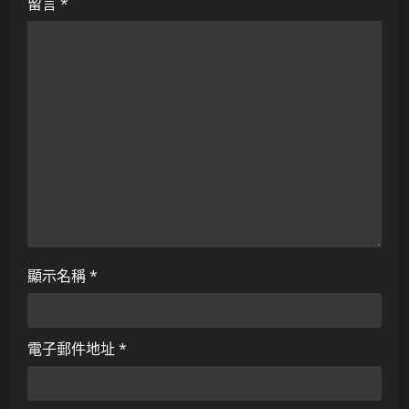
t
留言
*
i
o
n
顯示名稱
*
電子郵件地址
*