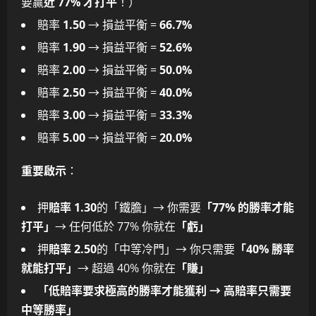
要贏
近 77% 才打平
！）
賠率
1.50
→ 損益平衡 =
66.7%
賠率
1.90
→ 損益平衡 =
52.6%
賠率
2.00
→ 損益平衡 =
50.0%
賠率
2.50
→ 損益平衡 =
40.0%
賠率
3.00
→ 損益平衡 =
33.3%
賠率
5.00
→ 損益平衡 =
20.0%
重要啟示
：
押
賠率 1.30
的「鐵膽」→ 你需要
「77% 的勝率才能
打平」
→ 任何低於 77% 你就在
「虧」
押
賠率 2.50
的「中等冷門」→ 你只需要
「40% 勝率
就能打平」
→ 超過 40% 你就在
「賺」
「低賠率要求極高的勝率才能獲利 → 高賠率只需要
中等勝率」