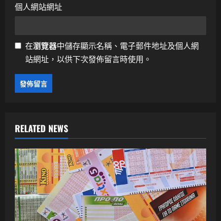
個人網站網址
在
瀏覽器
中儲存顯示名稱、電子郵件地址及個人網
站網址，以供下次發佈留言時使用。
RELATED NEWS