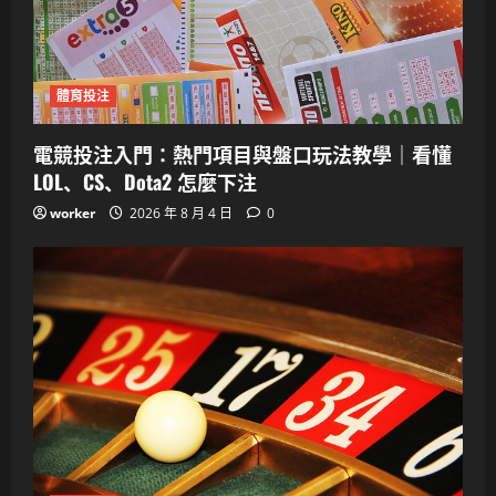
體育投注
電競投注入門：熱門項目與盤口玩法教學｜看懂
LOL、CS、Dota2 怎麼下注
worker
2026 年 8 月 4 日
0