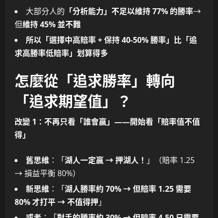
大部分人的
「分析能力」不足以維持 77% 的勝率
→
但
維持 45% 並不難
所以「選擇中高賠率 + 保持 40-50% 勝率」比「追
求高勝率低賠率」划算得多
怎麼從「追求勝率」轉向
「追求期望值」？
改變 1：不再只看「誰會贏」——開始看「賠率值不值
得」
舊思維
：「
湖人一定贏 → 押湖人！
」（賠率 1.25
→ 損益平衡 80%）
新思維
：「
湖人勝率約 70% → 但賠率 1.25 需要
80% 才打平 → 不值得押
」
或者
：「
對手的勝率約 30% → 但賠率 4.50 只需要