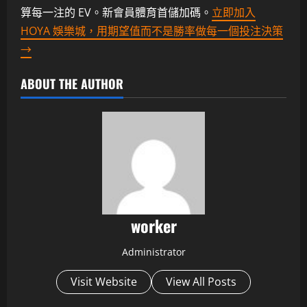
算每一注的 EV。新會員體育首儲加碼。
立即加入
HOYA 娛樂城，用期望值而不是勝率做每一個投注決策
→
ABOUT THE AUTHOR
worker
Administrator
Visit Website
View All Posts