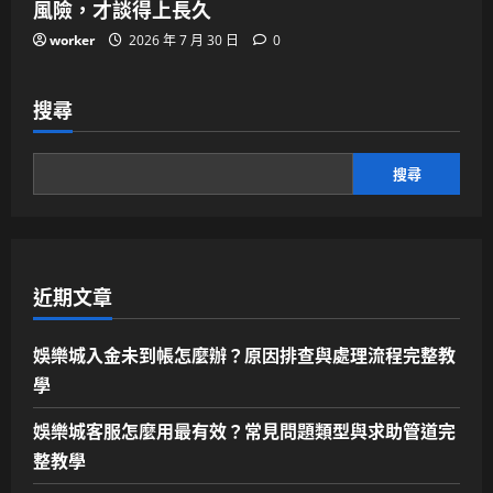
風險，才談得上長久
worker
2026 年 7 月 30 日
0
搜尋
搜尋
近期文章
娛樂城入金未到帳怎麼辦？原因排查與處理流程完整教
學
娛樂城客服怎麼用最有效？常見問題類型與求助管道完
整教學