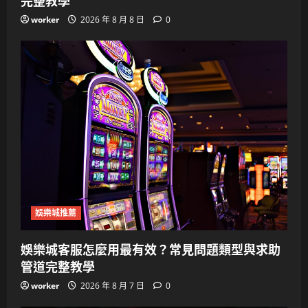
worker
2026 年 8 月 8 日
0
娛樂城推薦
娛樂城客服怎麼用最有效？常見問題類型與求助
管道完整教學
worker
2026 年 8 月 7 日
0