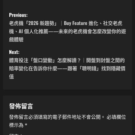
P
Previous:
o
老虎機「2026 新趨勢」｜Buy Feature 進化、社交老虎
機、AI 個人化推薦——未來的老虎機會怎麼改變你的遊
s
戲體驗
t
Next:
n
體育投注「盤口變動」怎麼解讀？｜開盤到封盤之間的
賠率變化在告訴你什麼——跟著「聰明錢」找到隱藏價
a
值
v
i
發佈留言
g
發佈留言必須填寫的電子郵件地址不會公開。
必填欄位
a
標示為
*