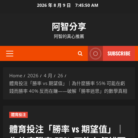
Skip
2026 年 8 月 9 日
7:45:52 AM
to
content
阿智分享
阿智的真心推薦
SUBSCRIBE
Primary
Menu
Home
2026
4 月
26
體育投注「勝率 vs 期望值」｜為什麼勝率 55% 可能在虧
錢而勝率 40% 反而在賺——破解「勝率迷思」的數學真相
體育投注
體育投注「勝率 vs 期望值」｜