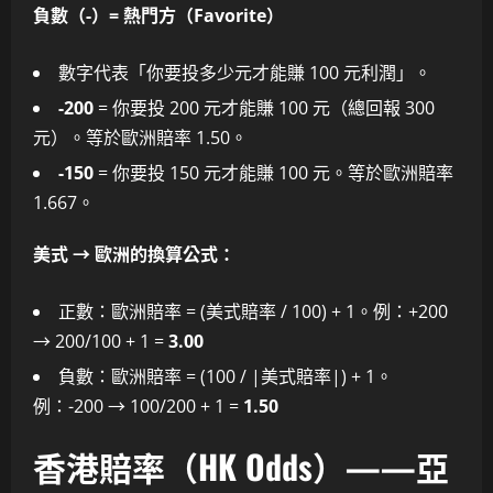
負數（-）= 熱門方（Favorite）
數字代表「你要投多少元才能賺 100 元利潤」。
-200
= 你要投 200 元才能賺 100 元（總回報 300
元）。等於歐洲賠率 1.50。
-150
= 你要投 150 元才能賺 100 元。等於歐洲賠率
1.667。
美式 → 歐洲的換算公式：
正數：歐洲賠率 = (美式賠率 / 100) + 1。例：+200
→ 200/100 + 1 =
3.00
負數：歐洲賠率 = (100 / |美式賠率|) + 1。
例：-200 → 100/200 + 1 =
1.50
香港賠率（HK Odds）——亞