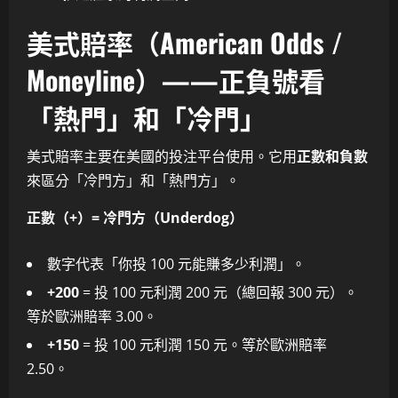
美式賠率（American Odds /
Moneyline）——正負號看
「熱門」和「冷門」
美式賠率主要在美國的投注平台使用。它用
正數和負數
來區分「冷門方」和「熱門方」。
正數（+）= 冷門方（Underdog）
數字代表「你投 100 元能賺多少利潤」。
+200
= 投 100 元利潤 200 元（總回報 300 元）。
等於歐洲賠率 3.00。
+150
= 投 100 元利潤 150 元。等於歐洲賠率
2.50。