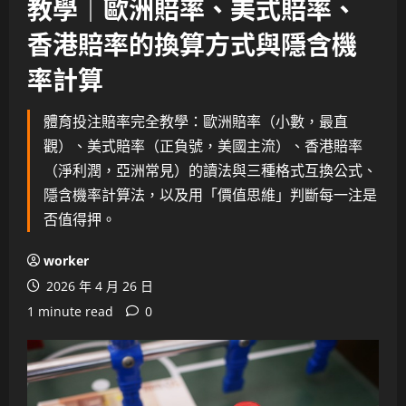
教學｜歐洲賠率、美式賠率、
香港賠率的換算方式與隱含機
率計算
體育投注賠率完全教學：歐洲賠率（小數，最直
觀）、美式賠率（正負號，美國主流）、香港賠率
（淨利潤，亞洲常見）的讀法與三種格式互換公式、
隱含機率計算法，以及用「價值思維」判斷每一注是
否值得押。
worker
2026 年 4 月 26 日
1 minute read
0