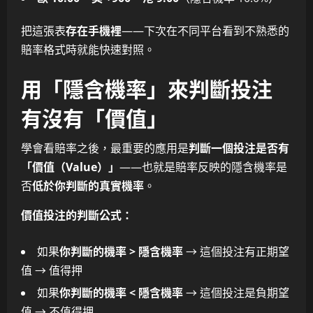
把這張表
存在手機裡
——下次在不同平台看到不熟悉的
賠率格式時就能快速對照。
用「隱含機率」來判斷投注
有沒有「價值」
學會看賠率之後，最重要的應用是
判斷一個投注是否有
「價值（Value）」
——也就是賠率反映的隱含機率是
否
低於你判斷的真實機率
。
價值投注的判斷公式：
如果
你判斷的機率 > 隱含機率
→ 這個投注有正期望
值 → 值得押
如果
你判斷的機率 < 隱含機率
→ 這個投注是負期望
值 → 不值得押