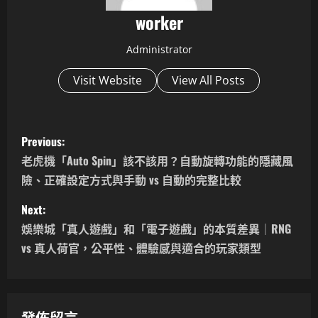
worker
Administrator
Visit Website
View All Posts
P
Previous:
o
老虎機「Auto Spin」該不該用？自動旋轉功能的隱藏風
險、正確設定方式與手動 vs 自動的完整比較
s
Next:
t
娛樂城「真人遊戲」和「電子遊戲」的本質差異｜RNG
n
vs 真人荷官，公平性、體驗感與適合的玩家類型
a
v
發佈留言