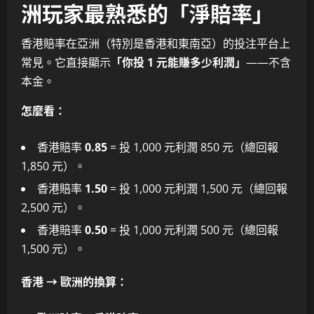
洲玩家最熟悉的「淨賠率」
香港賠率在亞洲（特別是香港和東南亞）的投注平台上
常見。它直接顯示
「你投 1 元能賺多少利潤」
——不含
本金。
怎麼看：
香港賠率
0.85
= 投 1,000 元利潤 850 元（總回報
1,850 元）。
香港賠率
1.50
= 投 1,000 元利潤 1,500 元（總回報
2,500 元）。
香港賠率
0.50
= 投 1,000 元利潤 500 元（總回報
1,500 元）。
香港 → 歐洲的換算：