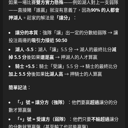
如果一場比賽
雙方實力懸殊
——例如湖人對上一支弱隊
——直接賭「誰贏」就沒有意義了，因為
90% 的人都會
押湖人
。莊家的解法是
「讓分」
：
讓分的本質
：強隊「讓」出一定的分數給弱隊 → 讓
投注兩邊的
吸引力接近 50:50
湖人 -5.5
：湖人「讓」5.5 分 → 湖人的最終比分
減
掉 5.5 分
後如果
還是贏
→ 押湖人的人才算贏
騎士 +5.5
：騎士「受讓」5.5 分 → 騎士的最終比分
加上 5.5 分
後如果
比湖人高
→ 押騎士的人算贏
簡單記法
：
「-」號 = 讓分方（強隊）
：他們要贏
超過
讓分的分
數才算贏盤
「+」號 = 受讓方（弱隊）
：他們只要
不輸超過
讓分
的分數就算贏盤（甚至輸了也可能贏盤）