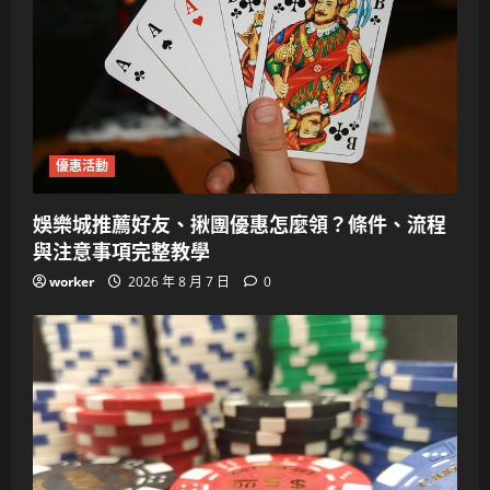
優惠活動
娛樂城推薦好友、揪團優惠怎麼領？條件、流程
與注意事項完整教學
worker
2026 年 8 月 7 日
0