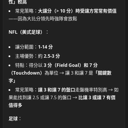
性」較高
常見策略：
大讓分（> 10 分）時受讓方常常有價值
——因為大比分領先時強隊會放鬆
NFL（美式足球）
：
讓分範圍：
1-14 分
主場優勢：約
2.5-3 分
特點：得分以
3 分（Field Goal）和 7 分
（Touchdown）
為單位 → 讓 3 和讓 7 是
「關鍵數
字」
常見策略：
讓 3 和讓 7 的盤口
走盤機率特別高 → 如
果能找到讓 2.5 或讓 7.5 的盤口 →
比讓 3 或讓 7 有價
值得多
足球
：