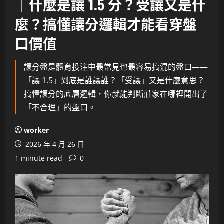
｜什麼是讓 1.5 分？受讓又是什
麼？搞懂讓分邏輯才能看穿盤
口價值
讓分盤是體育投注中最常見也最容易搞混的盤口——
「讓 1.5」到底是誰讓誰？「受讓」又是什麼意思？
搞懂讓分的底層邏輯，你就能判斷莊家在哪裡開出了
「不合理」的盤口。
worker
2026 年 4 月 26 日
1 minute read
0