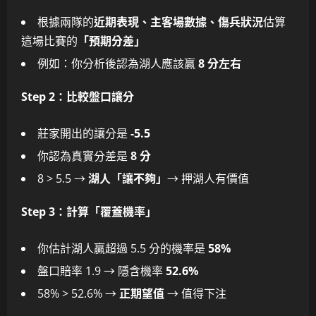
根據兩隊的
近期表現、主客場數據、傷兵狀況
估算
這場比賽的
「預期分差」
例如：你分析後認為湖人應該贏
8 分左右
Step 2：比較盤口讓分
莊家開出的讓分是
-5.5
你認為真實分差是
8 分
8 > 5.5 →
湖人「讓不夠」
→ 押湖人有價值
Step 3：計算「覆蓋機率」
你估計湖人贏超過 5.5 分的機率是
58%
盤口賠率 1.9 → 隱含機率
52.6%
58% > 52.6% →
正期望值
→ 值得下注