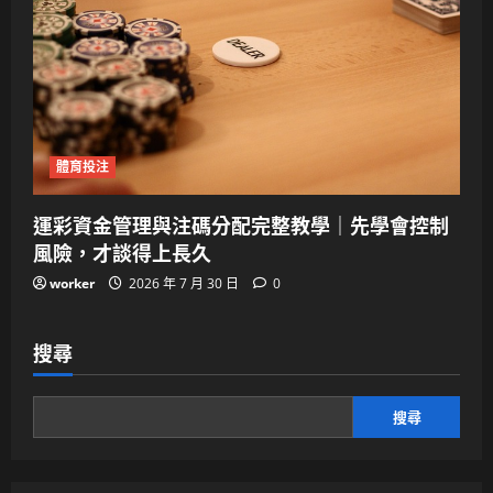
體育投注
運彩資金管理與注碼分配完整教學｜先學會控制
風險，才談得上長久
worker
2026 年 7 月 30 日
0
搜尋
搜尋