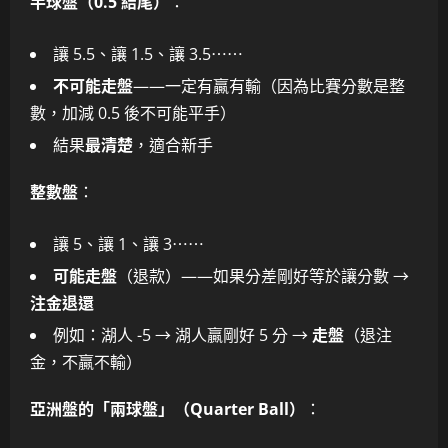
半球盤（0.5 結尾）
：
讓 5.5、讓 1.5、讓 3.5⋯⋯
不可能走盤
——一定有贏有輸（因為比賽分數是整
數，加減 0.5 後不可能平手）
結果
最清楚
，適合新手
整數盤
：
讓 5、讓 1、讓 3⋯⋯
可能走盤
（退款）——如果分差剛好等於讓分數 →
注金退還
例如：湖人 -5 → 湖人贏剛好 5 分 →
走盤
（退注
金，不贏不輸）
亞洲盤的「兩球盤」（Quarter Ball）
：