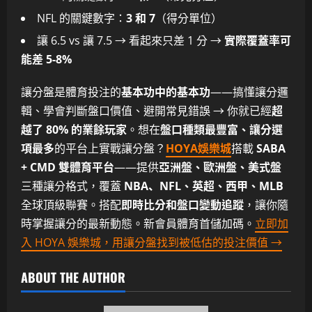
NFL 的關鍵數字：
3 和 7
（得分單位）
讓 6.5 vs 讓 7.5 → 看起來只差 1 分 →
實際覆蓋率可
能差 5-8%
讓分盤是體育投注的
基本功中的基本功
——搞懂讓分邏
輯、學會判斷盤口價值、避開常見錯誤 → 你就已經
超
越了 80% 的業餘玩家
。想在
盤口種類最豐富、讓分選
項最多
的平台上實戰讓分盤？
HOYA娛樂城
搭載
SABA
+ CMD 雙體育平台
——提供
亞洲盤、歐洲盤、美式盤
三種讓分格式，覆蓋
NBA、NFL、英超、西甲、MLB
全球頂級聯賽。搭配
即時比分和盤口變動追蹤
，讓你隨
時掌握讓分的最新動態。新會員體育首儲加碼。
立即加
入 HOYA 娛樂城，用讓分盤找到被低估的投注價值 →
ABOUT THE AUTHOR