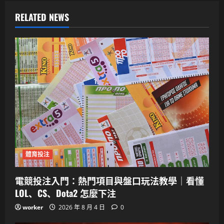
RELATED NEWS
體育投注
電競投注入門：熱門項目與盤口玩法教學｜看懂
LOL、CS、Dota2 怎麼下注
worker
2026 年 8 月 4 日
0