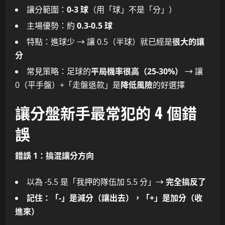
讓分範圍：
0-3 球
（用「球」不是「分」）
主場優勢：約
0.3-0.5 球
特點：進球少 → 讓 0.5（半球）就已經是
很大的讓
分
常見策略：足球的
平局機率很高（25-30%）
→ 讓
0（平手盤）+「走盤退款」是
降低風險
的好選擇
讓分盤新手最常犯的 4 個錯
誤
錯誤 1：搞混讓分方向
以為 -5.5 是「我押的隊伍加 5.5 分」→
完全搞反了
記住：「-」是減分（讓出去），「+」是加分（收
進來）