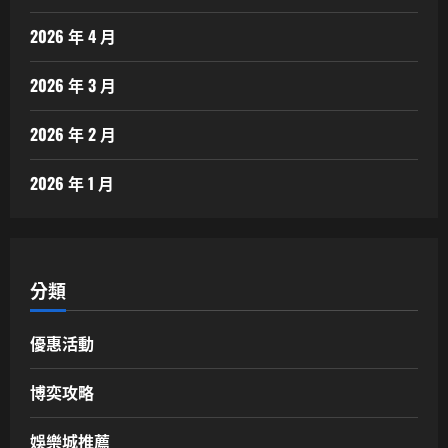
2026 年 4 月
2026 年 3 月
2026 年 2 月
2026 年 1 月
分類
優惠活動
博奕攻略
娛樂城推薦