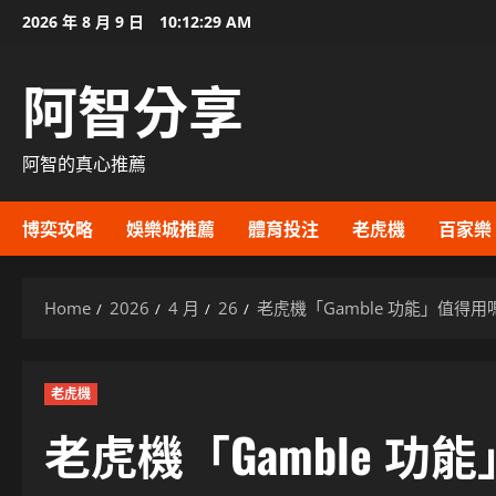
Skip
2026 年 8 月 9 日
10:12:30 AM
to
content
阿智分享
阿智的真心推薦
博奕攻略
娛樂城推薦
體育投注
老虎機
百家樂
Home
2026
4 月
26
老虎機「Gamble 功能」值
老虎機
老虎機「Gamble 