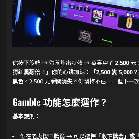
你按下旋轉 → 螢幕炸出特效 →
恭喜中了 2,500 元
猜紅黑翻倍！」
你的心跳加速：
「2,500 變 5,0
黑色
。2,500 元
瞬間消失
。你懊悔不已——但下一
Gamble 功能怎麼運作？
基本規則
：
你在老虎機中獎後 → 可以選擇
「收下獎金」或「