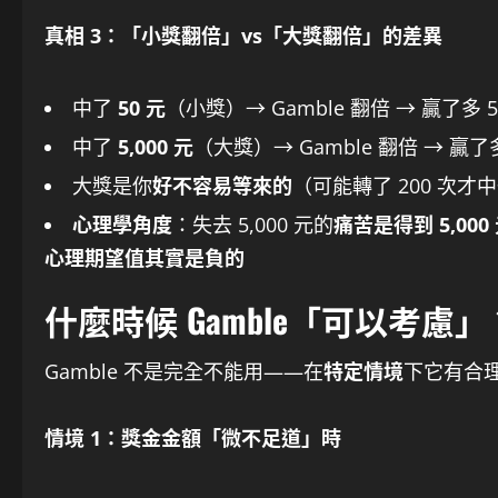
真相 3：「小獎翻倍」vs「大獎翻倍」的差異
中了
50 元
（小獎）→ Gamble 翻倍 → 贏了多 
中了
5,000 元
（大獎）→ Gamble 翻倍 → 贏了多 
大獎是你
好不容易等來的
（可能轉了 200 次才中
心理學角度
：失去 5,000 元的
痛苦是得到 5,000
心理期望值其實是負的
什麼時候 Gamble「可以考慮」
Gamble 不是完全不能用——在
特定情境
下它有合
情境 1：獎金金額「微不足道」時