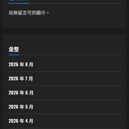
尚無留言可供顯示。
彙整
2026 年 8 月
2026 年 7 月
2026 年 6 月
2026 年 5 月
2026 年 4 月