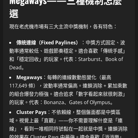
選
現在老虎機市場有三大主流中獎機制，各有特色：
傳統連線（Fixed Paylines）
：中獎方式固定、波
動率通常較低、遊戲節奏穩定。適合喜歡「傳統手感」
和「穩定回收」的玩家。代表：Starburst、Book of
Dead。
Megaways
：每轉的連線數動態變化（最高
117,649 條），波動率通常偏高。連鎖消除 + 累加乘數
的組合爆發力極強。適合追求「數字看起來就很刺激」
的玩家。代表：Bonanza、Gates of Olympus。
Cluster Pays
：不依賴線，整個盤面都是中獎區
域。視覺上最「直觀」——你不需要理解什麼是「連
線」，看到一堆相同符號黏在一起就是中獎。連鎖消除
的效果在 Cluster Pays 中最強。適合喜歡「消消樂」