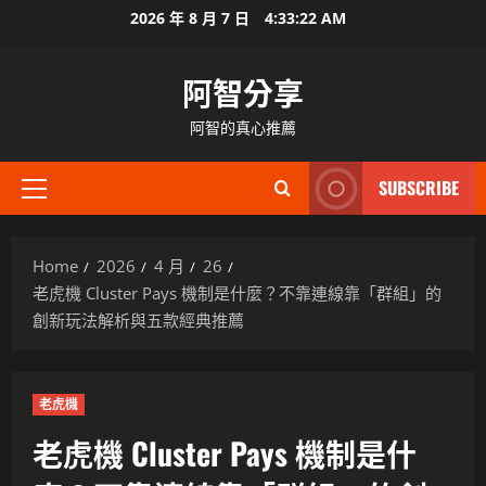
Skip
2026 年 8 月 7 日
4:33:23 AM
to
content
阿智分享
阿智的真心推薦
SUBSCRIBE
Primary
Menu
Home
2026
4 月
26
老虎機 Cluster Pays 機制是什麼？不靠連線靠「群組」的
創新玩法解析與五款經典推薦
老虎機
老虎機 Cluster Pays 機制是什