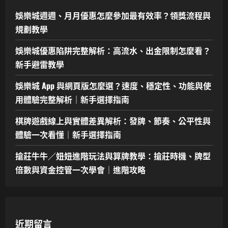
娛樂城週週、月月優惠怎麼參加最有效率？領獎流程與
規劃教學
娛樂城優惠陷阱完整解析：高流水、出金限制怎麼看？
新手避雷教學
娛樂城 App 與網頁版怎麼選？速度、穩定性、功能與使
用體驗完整解析｜新手選擇指南
棋牌遊戲線上與實體差異解析：發牌、節奏、公平性與
體驗一次看懂｜新手選擇指南
搶莊牛牛／妞妞進階玩法與算牌教學：搶莊時機、牌型
倍數與資金控管一次學會｜進階攻略
近期留言