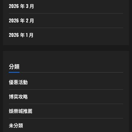
2026 年 3 月
2026 年 2 月
2026 年 1 月
分類
優惠活動
博奕攻略
娛樂城推薦
未分類