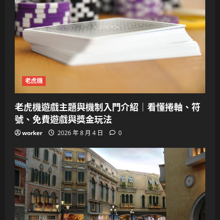
老虎機
老虎機遊戲主題與機制入門介紹｜看懂捲軸、符
號、免費遊戲與獎金玩法
worker
2026 年 8 月 4 日
0