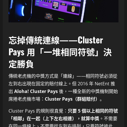
忘掉傳統連線——Cluster
Pays 用「一堆相同符號」決
定勝負
傳統老虎機的中獎方式是「連線」——相同符號必須從
左到右出現在固定的賠付線上。但 2016 年 NetEnt 推
出
Aloha! Cluster Pays
後，一種全新的中獎機制開始
席捲老虎機市場：
Cluster Pays（群組賠付）
。
Cluster Pays 的規則很直覺：
只要 5 個以上相同的符號
「相鄰」在一起（上下左右相連），就算中獎
。不需要
在同一條線上、不需要從左到右排列，只要符號彼此