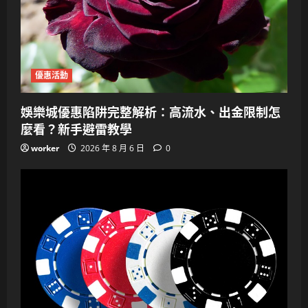
優惠活動
娛樂城優惠陷阱完整解析：高流水、出金限制怎
麼看？新手避雷教學
worker
2026 年 8 月 6 日
0