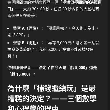
這個瞬間你的大腦會經歷一個
「極短但極關鍵的決策窗
口」
——大約 30～60 秒。在這 60 秒內你的大腦裡有
兩個聲音在競爭：
聲音 A（理性）
：「預算用完了。今天到此為止。
關掉 APP。」
聲音 B（衝動）
：「再存 3,000 元！剛才差一點就
觸發免費旋轉了！我的 5,000 元投資不能就這樣白
費！」
你聽哪個聲音——決定了你今天是「虧 5,000」還是
「虧 15,000」
。
為什麼「補錢繼續玩」是最
糟糕的決定？——三個數學
和心理學的理由