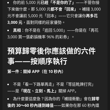
你的前 5,000 元
已經「不是你的了」
——不管你接
下來做什麼，那 5,000 元
都不會「回來」
。補錢 3,000
元不會讓前 5,000 元「回本」——它只會讓你
再多花
3,000 元
，面對同樣的莊家優勢。
真相
：你不是在「追回 5,000」——你是在「再花
3,000 買一張虧損機率 96% 的彩券」。
預算歸零後你應該做的六件
事——按順序執行
第一件：關掉 APP（在 10 秒內）
不是「看一下路單再走」不是「等這靴牌打完」
——是
「現在、立刻、馬上」
關掉 APP。
為什麼要這麼急？因為你的「補錢衝動」會在
歸零
後的 30～60 秒內達到峰值
——如果你在那 60 秒內還