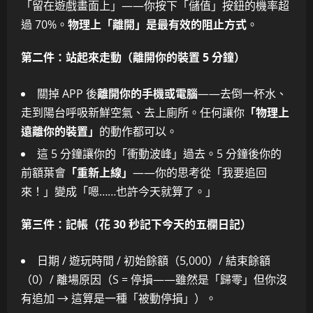
「留在遊戲畫面上」——你按下「儲值」按鈕的機率超
過 70%。
物理上「離開」是最有效的阻止方式
。
第二件：站起來走動（離開你的裝置 5 分鐘）
關掉 APP 後
離開你的手機或電腦
——去倒一杯水、
走到陽台呼吸新鮮空氣、去上廁所。任何讓你
「物理上
遠離你的裝置」
的動作都可以。
這 5 分鐘讓你的「衝動波峰」過去。5 分鐘後你的
前額葉會
「重新上線」
——你的思考從「我要追回
來！」變成「嗯……也許今天就算了。」
第三件：記帳（花 30 秒記下今天的五欄日記）
日期 / 遊玩時間 / 初始餘額（5,000）/ 結束餘額
（0）/ 離場原因（S = 停損——雖然是「歸零」但你沒
有追加 → 這算是一種「被動停損」）。