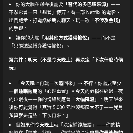
你的大腦在歸零後需要
「替代的多巴胺來源」
——
不然它會一直「想著」博弈。看一部 Netflix 的電影、
出門跑步、打電話給朋友聊天、玩一款
「不涉及金錢」
的手遊。
讓你的大腦
「用其他方式獲得愉悅」
——而不是
「只能透過博弈獲得愉悅」。
第六件：明天（不是今天晚上）再決定「下次什麼時候
玩」
「今天晚上再玩一次追回來」→
不行
。你需要
至少
一個睡眠週期
的「心理重置」。今天的虧損在經過一夜
的睡眠後——你的情緒反應會
「大幅降溫」
。明天醒來
後你可能覺得「其實 5,000 元也沒那麼大不了——我月
預算就是這些，下次再來。」
但如果你
今天晚上
就「決定補錢繼續」——你的情
緒還在「熱的」狀態——你做出的決定
會是你最後悔的