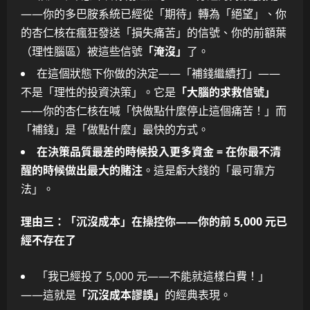
——你的多巴胺系統已經從「期待」轉為「絕望」、你
的杏仁核在瘋狂發送「損失痛苦」的信號、你的前額葉
（理性腦區）被這些信號
「淹沒」
了。
在這個狀態下你做的決定——「補錢繼續打」——
不是「理性的投資決策」。它是
「大腦的求救信號」
——你的杏仁核在喊「快做點什麼停止這個痛苦！」而
「補錢」是「做點什麼」最快的方式。
在決策品質最差的時候投入更多資金 = 在你最不清
醒的時候做出最大的賭注
。這是虧大錢的「最可靠方
法」。
理由三：「沉沒成本」在操控你——你的前 5,000 元已
經不存在了
「我已經投了 5,000 元——不能就這樣白費！」
——這就是
「沉沒成本謬誤」
的經典表現。