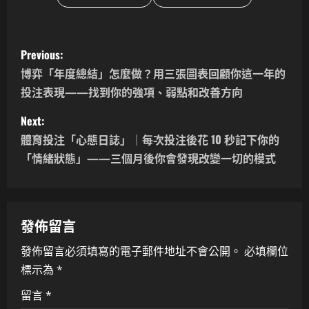
P
Previous:
o
博弈「年度總結」怎麼做？用三張圖表回顧你這一年的
投注表現——找到你的強項、弱點和改善方向
s
Next:
t
體育投注「心態日誌」｜每次投注後花 10 秒記下你的
n
「情緒狀態」——三個月後你會發現改變一切的模式
a
v
發佈留言
i
發佈留言必須填寫的電子郵件地址不會公開。
必填欄位
標示為
*
g
留言
*