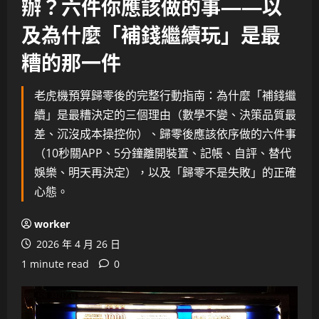
辦？六件你應該做的事——以
及為什麼「補錢繼續玩」是最
糟的那一件
老虎機預算歸零後的完整行動指南：為什麼「補錢繼
續」是最糟決定的三個理由（數學不變、決策品質最
差、沉沒成本操控你）、歸零後應該依序做的六件事
（10秒關APP、5分鐘離開裝置、記帳、自評、替代
娛樂、明天再決定），以及「歸零不是失敗」的正確
心態。
worker
2026 年 4 月 26 日
1 minute read
0