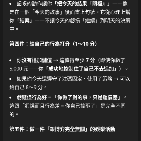
記帳的動作讓你
「把今天的結果『關檔』」
——像
是在一個「今天的故事」後面畫上句號。它從心理上幫
你
「結案」
——不讓今天的虧損「繼續」到明天的決策
中。
第四件：給自己的行為打分（1～10 分）
你
沒有追加儲值
→ 這值得
至少 7 分
（即使你虧了
5,000 元——你
「成功地控制住了自己不去追加」
）。
如果你今天還遵守了注碼固定、使用了策略 → 可以
給自己 8～9 分。
虧錢但行為好 = 「你做了對的事，只是運氣差」
。
這跟「虧錢而且行為差 = 你自己搞砸了」是完全不同
的。
第五件：做一件「跟博弈完全無關」的娛樂活動