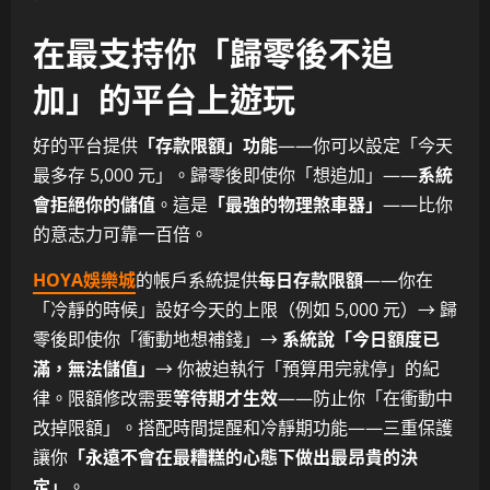
在最支持你「歸零後不追
加」的平台上遊玩
好的平台提供
「存款限額」功能
——你可以設定「今天
最多存 5,000 元」。歸零後即使你「想追加」——
系統
會拒絕你的儲值
。這是
「最強的物理煞車器」
——比你
的意志力可靠一百倍。
HOYA娛樂城
的帳戶系統提供
每日存款限額
——你在
「冷靜的時候」設好今天的上限（例如 5,000 元）→ 歸
零後即使你「衝動地想補錢」→
系統說「今日額度已
滿，無法儲值」
→ 你被迫執行「預算用完就停」的紀
律。限額修改需要
等待期才生效
——防止你「在衝動中
改掉限額」。搭配時間提醒和冷靜期功能——三重保護
讓你
「永遠不會在最糟糕的心態下做出最昂貴的決
定」
。