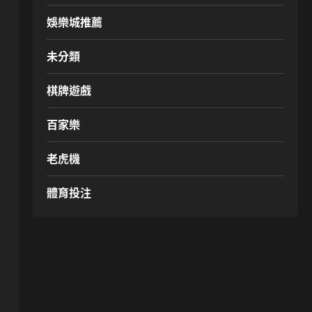
娛樂城推薦
未分類
棋牌遊戲
百家樂
老虎機
體育投注