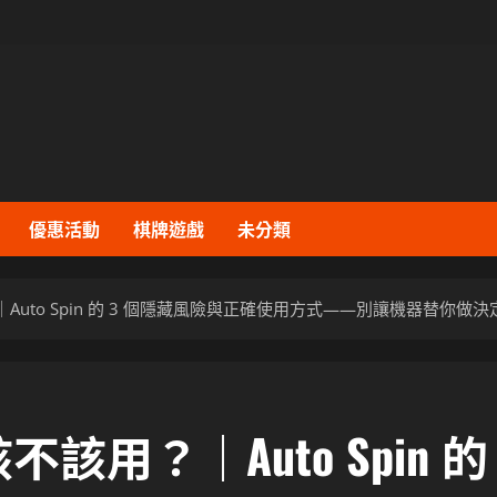
優惠活動
棋牌遊戲
未分類
uto Spin 的 3 個隱藏風險與正確使用方式——別讓機器替你做決
用？｜Auto Spin 的