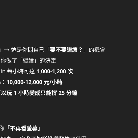
」→ 這是你問自己「
要不要繼續？
」的機會
替你做了「繼續」的決定
Spin 每小時可達
1,000-1,200 次
n：
10,000-12,000 元/小時
以玩 1 小時變成只能撐 25 分鐘
你
「不再看螢幕」