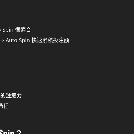
Spin 很適合
→ Auto Spin 快速累積投注額
你的注意力
過程
pin？