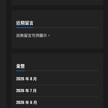
近期留言
尚無留言可供顯示。
彙整
2026 年 8 月
2026 年 7 月
2026 年 6 月