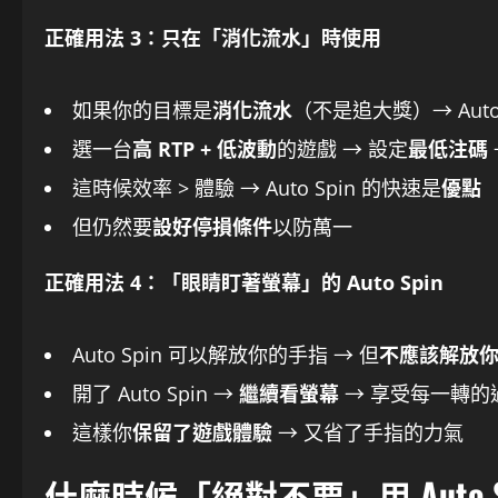
正確用法 3：只在「消化流水」時使用
如果你的目標是
消化流水
（不是追大獎）→ Auto 
選一台
高 RTP + 低波動
的遊戲 → 設定
最低注碼
這時候效率 > 體驗 → Auto Spin 的快速是
優點
但仍然要
設好停損條件
以防萬一
正確用法 4：「眼睛盯著螢幕」的 Auto Spin
Auto Spin 可以解放你的手指 → 但
不應該解放
開了 Auto Spin →
繼續看螢幕
→ 享受每一轉的
這樣你
保留了遊戲體驗
→ 又省了手指的力氣
什麼時候「絕對不要」用 Auto S