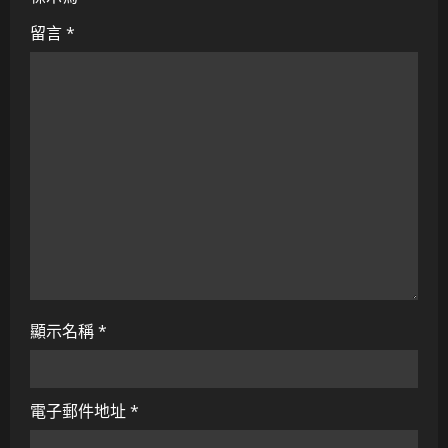
g
留言
*
a
t
i
o
n
顯示名稱
*
電子郵件地址
*