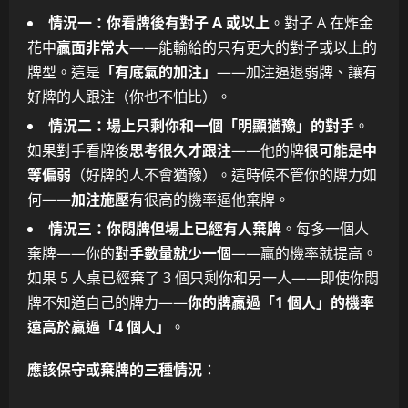
情況一：你看牌後有對子 A 或以上
。對子 A 在炸金
花中
贏面非常大
——能輸給的只有更大的對子或以上的
牌型。這是
「有底氣的加注」
——加注逼退弱牌、讓有
好牌的人跟注（你也不怕比）。
情況二：場上只剩你和一個「明顯猶豫」的對手
。
如果對手看牌後
思考很久才跟注
——他的牌
很可能是中
等偏弱
（好牌的人不會猶豫）。這時候不管你的牌力如
何——
加注施壓
有很高的機率逼他棄牌。
情況三：你悶牌但場上已經有人棄牌
。每多一個人
棄牌——你的
對手數量就少一個
——贏的機率就提高。
如果 5 人桌已經棄了 3 個只剩你和另一人——即使你悶
牌不知道自己的牌力——
你的牌贏過「1 個人」的機率
遠高於贏過「4 個人」
。
應該保守或棄牌的三種情況
：