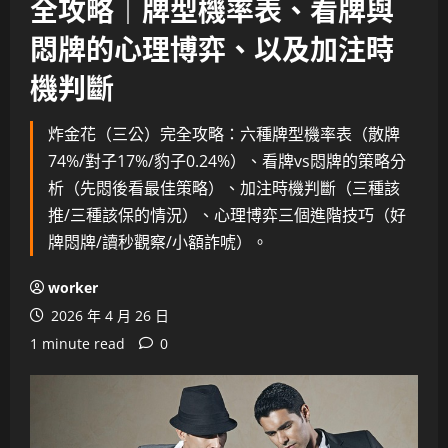
全攻略｜牌型機率表、看牌與
悶牌的心理博弈、以及加注時
機判斷
炸金花（三公）完全攻略：六種牌型機率表（散牌
74%/對子17%/豹子0.24%）、看牌vs悶牌的策略分
析（先悶後看最佳策略）、加注時機判斷（三種該
推/三種該保的情況）、心理博弈三個進階技巧（好
牌悶牌/讀秒觀察/小額詐唬）。
worker
2026 年 4 月 26 日
1 minute read
0