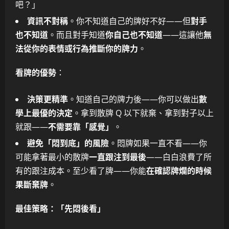
吧？」
資訊不對稱
。你不知道自己的牌好不好——但
對手
也不知道
。而且對手知道
你自己也不知道
——這讓他
無
法從你的表情或行為推斷你的牌力
。
看牌的優勢
：
決策更精準
。知道自己的牌力後——你可以做出
數
學上最優的決定
。拿到散牌 Q 以下就棄、拿到對子以上
就跟——
不需要靠「感覺」
。
避免「悶到底」的風險
。悶牌如果一直不看——你
可能拿著最小的散牌
一直跟注到最後
——白白浪費了所
有的跟注成本。至少看了牌——你能
在確認牌爛的時候
果斷棄牌
。
最佳策略：「先悶後看」