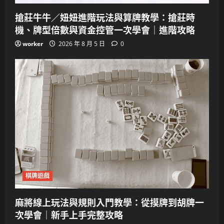
搶莊牛牛／妞妞進階玩法與算牌教學：搶莊時
機、牌型倍數與資金控管一次學會｜進階攻略
worker
2026 年 8 月 5 日
0
棋牌遊戲
麻將線上玩法與規則入門教學：從摸牌到胡牌一
次學會｜新手上手完整攻略