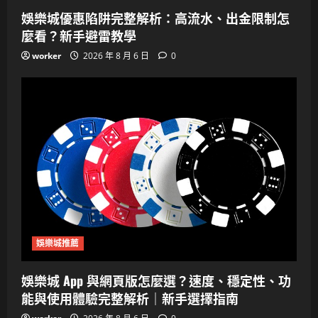
娛樂城優惠陷阱完整解析：高流水、出金限制怎
麼看？新手避雷教學
worker
2026 年 8 月 6 日
0
娛樂城推薦
娛樂城 App 與網頁版怎麼選？速度、穩定性、功
能與使用體驗完整解析｜新手選擇指南