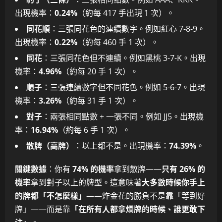
出現機率：
0.24%
（約每 417 手出現 1 次）。
同花順
：三張同花色的連續數字。例如紅心 7-8-9。
出現機率：
0.22%
（約每 460 手 1 次）。
同花
：三張同花色但不連續。例如黑桃 3-7-K。出現
機率：
4.96%
（約每 20 手 1 次）。
順子
：三張連續數字但不同花色。例如 5-6-7。出現
機率：
3.26%
（約每 31 手 1 次）。
對子
：兩張相同點數 + 一張不同。例如 JJ5。出現機
率：
16.94%
（約每 6 手 1 次）。
散牌（高牌）
：以上都不是。出現機率：
74.39%
。
關鍵數據
：你有
74% 的機率
拿到散牌——
只有 26% 的
機率
拿到對子以上的牌型。這意味著
大多數時候你手上
的牌都「不怎麼樣」
——炸金花的勝負不是靠「等到好
牌」——而是靠
「在所有人都拿爛牌的時候、誰更敢下