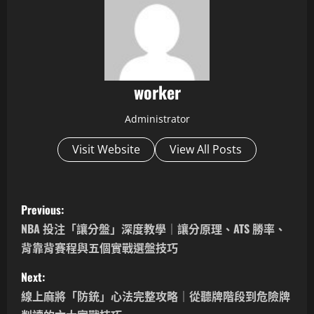
worker
Administrator
Visit Website
View All Posts
P
Previous:
o
NBA 投注「讓分盤」深度教學｜讓分原理、ATS 勝率、
背靠背賽程與五個實戰選盤技巧
s
Next:
t
線上麻將「防銃」心法完整攻略｜從聽牌階段到危險牌