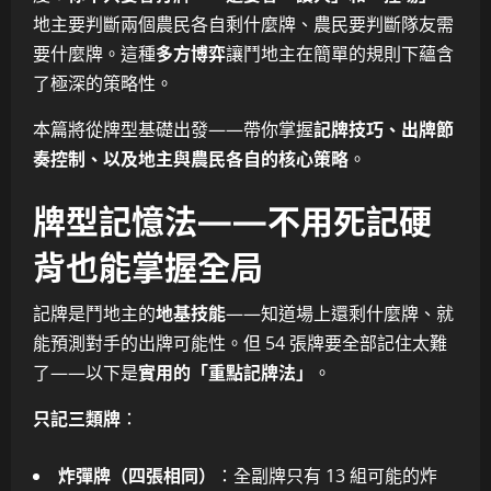
地主要判斷兩個農民各自剩什麼牌、農民要判斷隊友需
要什麼牌。這種
多方博弈
讓鬥地主在簡單的規則下蘊含
了極深的策略性。
本篇將從牌型基礎出發——帶你掌握
記牌技巧、出牌節
奏控制、以及地主與農民各自的核心策略
。
牌型記憶法——不用死記硬
背也能掌握全局
記牌是鬥地主的
地基技能
——知道場上還剩什麼牌、就
能預測對手的出牌可能性。但 54 張牌要全部記住太難
了——以下是
實用的「重點記牌法」
。
只記三類牌
：
炸彈牌（四張相同）
：全副牌只有 13 組可能的炸