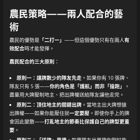
農民策略——兩人配合的藝
術
農民的優勢是
「二打一」
——但這個優勢只有在兩人
有
效配合
時才能發揮。
農民配合的三大原則
：
原則一：讓牌數少的隊友先走
。如果你有 10 張牌、
隊友只有 5 張——
你的角色是「護航」而非「搶跑」
。
盡量用大牌壓制地主、把出牌權送給隊友讓他走完。
原則二：頂住地主的關鍵出牌
。當地主出大牌想搶
出牌權——如果你能壓住就
一定要壓
。即使你手上的牌
會因此變散——
打亂地主的節奏比保護自己的牌型更重
要
。
原則三：「送牌」意識
。如果隊友出單牌你剛好能