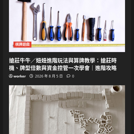
棋牌遊戲
搶莊牛牛／妞妞進階玩法與算牌教學：搶莊時
機、牌型倍數與資金控管一次學會｜進階攻略
worker
2026 年 8 月 5 日
0