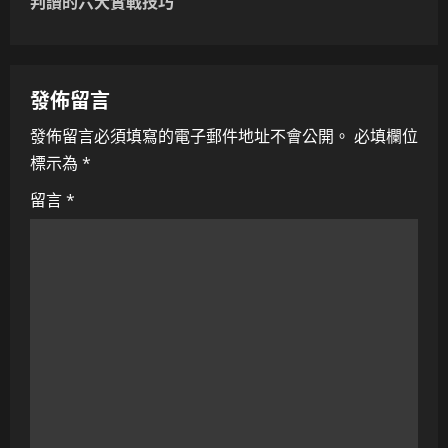
n
判讀的六大實戰技巧
a
v
發佈留言
i
發佈留言必須填寫的電子郵件地址不會公開。
必填欄位
標示為
*
g
留言
*
a
t
i
o
n