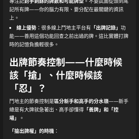
專注記
對手剩餘的牌數和可能牌型
。不要試圖從頭到尾
記所有牌——你的腦力有限、要分配在最關鍵的資訊
上。
線上優勢
：很多線上鬥地主平台有
「出牌記錄」
功
能——善用這個功能回查之前出過的牌。這比實體打牌
時的記憶負擔輕很多。
出牌節奏控制——什麼時候
該「搶」、什麼時候該
「忍」？
鬥地主的節奏控制是
區分新手和高手的分水嶺
——新手
總是有大牌就急著出、高手卻懂得
「養牌」和「控
場」
。
「搶出牌權」的時機
：