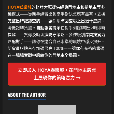
HOYA娛樂城
的棋牌大廳提供
經典鬥地主和搶地主
等多
種模式——從新手練習桌到高手對決桌應有盡有。支援
完整出牌記錄查詢
——讓你隨時回查場上出過什麼牌、
降低記牌負擔。
自動報警提示
在對手剩餘牌數少時即時
提醒——幫你及時切換防守策略。多種級別房間
按實力
匹配對手
——讓你在適合自己水準的環境中穩步提升。
新會員棋牌首存加碼最高 100%——讓你有充裕的籌碼
在
一場場實戰中磨練你的鬥地主全局觀
。
立即加入 HOYA娛樂城，在鬥地主牌桌
上展現你的策略實力 →
ABOUT THE AUTHOR