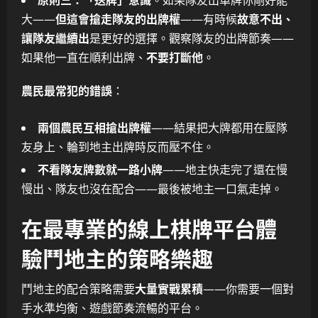
大——
但這會搶走隊友的出牌權
——有時候
故意不出、
讓隊友繼續出
是更好的選擇。觀察隊友的出牌節奏——
如果他一直在順利出牌、
不要打斷他
。
農民最常犯的錯誤
：
兩個農民互相搶出牌權
——結果把大牌都用在壓隊
友身上、輪到地主出牌時反而壓不住。
不看隊友牌數就一路小牌
——地主快走完了還在慢
慢出、隊友也沒在配合——最後被地主一口氣走掉。
在最專業的線上棋牌平台體
驗鬥地主的策略樂趣
鬥地主的配合策略需要
大量實戰累積
——你需要一個對
手水準均衡、遊戲節奏流暢的平台。