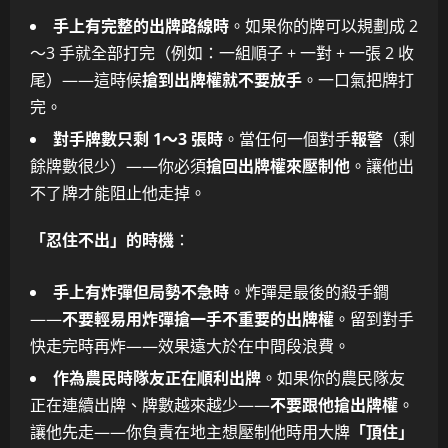
手上有完整的出牌路線時
。如果你的牌可以規劃成 2
～3 手就全部打完（例如：一組順子 + 一對 + 一張 2 收
尾）——這時候
搶到出牌權就不要放手
。一口氣把牌打
完。
對手牌數只剩 1～3 張時
。當任何一個對手
報警
（剩
餘牌數很少）——你必須
搶回出牌權來壓制他
。讓他出
不了牌才能阻止他走掉。
「忍住不出」的時機
：
手上有炸彈但局勢不急時
。炸彈是最後的殺手鐧
——
不要輕易用炸彈搶一手不重要的出牌權
。留到對手
快走完時再炸——效果遠大於在中間段浪費。
作為農民時隊友正在順利出牌
。如果你的農民隊友
正在連續出牌、牌數越來越少——
不要跟他搶出牌權
。
讓他先走——你負責在地主想壓制他時用大牌
「頂住」