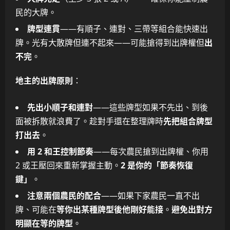
民的大牌。
牌型連貫
——有順子、連對、三帶等組合能快速出
牌。光有大散牌但連不起來——可能搶得到出牌權但
出
不完
。
地主的出牌原則
：
先出小順子和連對
——這些牌型如果不先出、到後
面被拆散就浪費了。趁對手還在整理牌時
先把組合牌型
打出去
。
用 2 和王控制節奏
——每次農民搶到出牌權、你用
2 或王壓回來重新掌握主動。
2 是你的「節奏恢復
鍵」
。
注意兩個農民的配合
——如果下家農民一直不出
牌、可能在
等你出某種牌型後他剛好能接
。
避免出對方
明顯在等的牌型
。