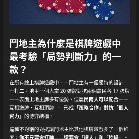
鬥地主為什麼是棋牌遊戲中
最考驗「局勢判斷力」的一
款？
在所有線上棋牌遊戲中——鬥地主有一個獨特的設計：
一打二
。地主一個人拿 20 張牌對抗兩個農民各 17 張牌
——表面上地主牌多有優勢，但農民
兩人可以配合
——
互相送牌、互相頂牌——形成
「策略合作」對抗「個人
實力」
的博弈結構。
這種不對稱的對抗讓鬥地主比其他棋牌遊戲多了一個維
度：
你不只要會打牌——還要會「讀人」和「控場」
。