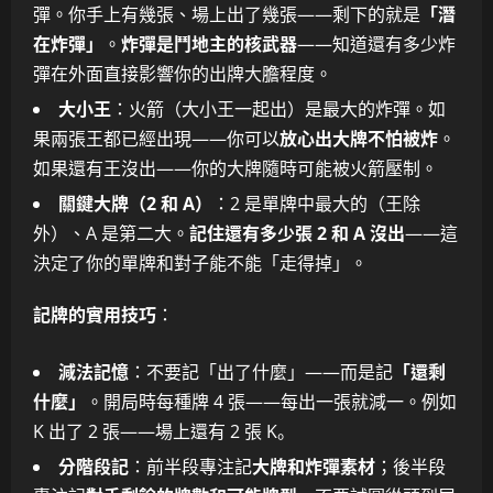
彈。你手上有幾張、場上出了幾張——剩下的就是
「潛
在炸彈」
。
炸彈是鬥地主的核武器
——知道還有多少炸
彈在外面直接影響你的出牌大膽程度。
大小王
：火箭（大小王一起出）是最大的炸彈。如
果兩張王都已經出現——你可以
放心出大牌不怕被炸
。
如果還有王沒出——你的大牌隨時可能被火箭壓制。
關鍵大牌（2 和 A）
：2 是單牌中最大的（王除
外）、A 是第二大。
記住還有多少張 2 和 A 沒出
——這
決定了你的單牌和對子能不能「走得掉」。
記牌的實用技巧
：
減法記憶
：不要記「出了什麼」——而是記
「還剩
什麼」
。開局時每種牌 4 張——每出一張就減一。例如
K 出了 2 張——場上還有 2 張 K。
分階段記
：前半段專注記
大牌和炸彈素材
；後半段