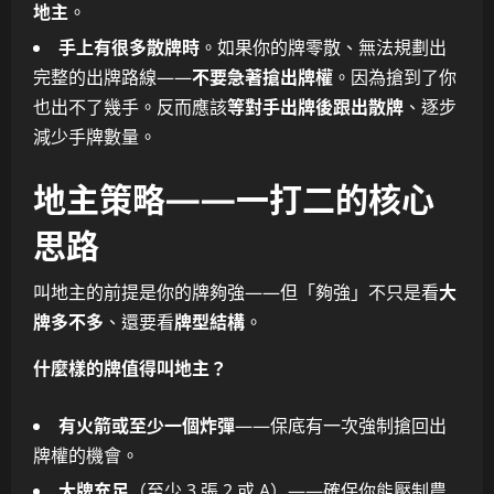
地主
。
手上有很多散牌時
。如果你的牌零散、無法規劃出
完整的出牌路線——
不要急著搶出牌權
。因為搶到了你
也出不了幾手。反而應該
等對手出牌後跟出散牌
、逐步
減少手牌數量。
地主策略——一打二的核心
思路
叫地主的前提是你的牌夠強——但「夠強」不只是看
大
牌多不多
、還要看
牌型結構
。
什麼樣的牌值得叫地主？
有火箭或至少一個炸彈
——保底有一次強制搶回出
牌權的機會。
大牌充足
（至少 3 張 2 或 A）——確保你能壓制農