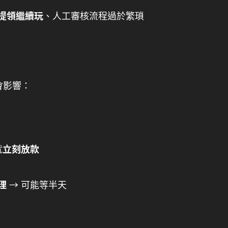
提領繼續玩
、人工審核流程過於繁瑣
會影響：
就
立刻放款
理
→ 可能等半天