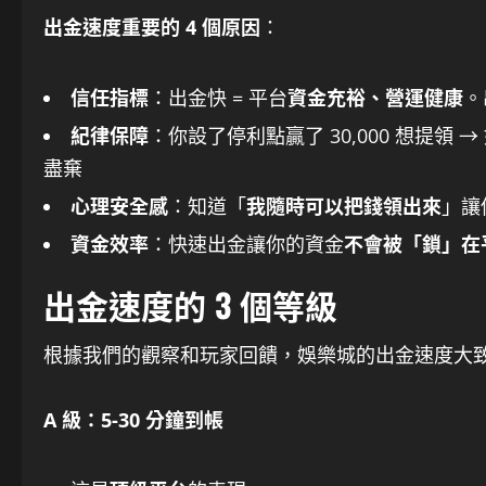
出金速度重要的 4 個原因
：
信任指標
：出金快 = 平台
資金充裕、營運健康
。
紀律保障
：你設了停利點贏了 30,000 想提領 → 
盡棄
心理安全感
：知道「
我隨時可以把錢領出來
」讓
資金效率
：快速出金讓你的資金
不會被「鎖」在
出金速度的 3 個等級
根據我們的觀察和玩家回饋，娛樂城的出金速度大
A 級：5-30 分鐘到帳