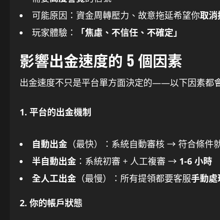
可能原因：資金周轉壓力、故意拖延希望你
取消
玩家體驗：
「焦慮、不信任、不確定」
影響出金速度的 5 個因素
出金速度不只是平台單方面決定的——以下因素都
1. 平台的出金機制
自動出金
（最快）：系統自動審核 → 符合條件
半自動出金
：系統初審 + 人工複審 →
1-6 小時
全人工出金
（最慢）：所有提領都要客服
手動處
2. 你的帳戶狀態