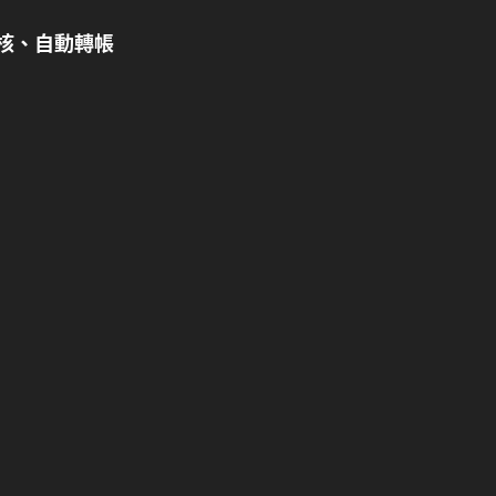
核、自動轉帳