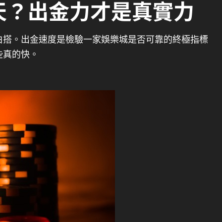
 天？出金力才是真實力
白搭。出金速度是檢驗一家娛樂城是否可靠的終極指標
些真的快。