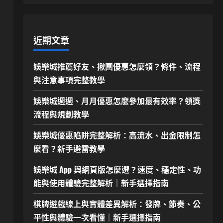
近期文章
娛樂城推薦好友、揪團優惠怎麼領？條件、流程
與注意事項完整教學
娛樂城週週、月月優惠怎麼參加最有效率？領獎
流程與規劃教學
娛樂城優惠陷阱完整解析：高流水、出金限制怎
麼看？新手避雷教學
娛樂城 App 與網頁版怎麼選？速度、穩定性、功
能與使用體驗完整解析｜新手選擇指南
棋牌遊戲線上與實體差異解析：發牌、節奏、公
平性與體驗一次看懂｜新手選擇指南