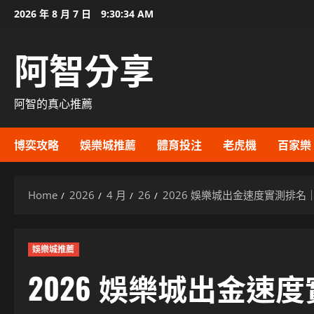
Skip
2026 年 8 月 7 日
9:30:34 AM
to
content
阿智分享
阿智的真心推薦
博奕攻略
娛樂城推薦
體育投注
老虎機
百家樂
Home
2026
4 月
26
2026 娛樂城出金速度實測排名
娛樂城推薦
2026 娛樂城出金速