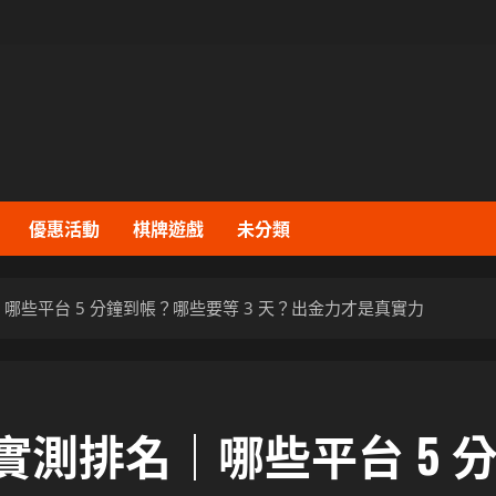
優惠活動
棋牌遊戲
未分類
｜哪些平台 5 分鐘到帳？哪些要等 3 天？出金力才是真實力
度實測排名｜哪些平台 5 