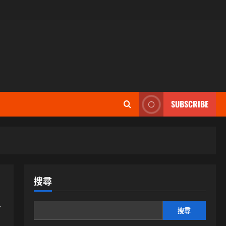
SUBSCRIBE
搜尋
分
搜尋