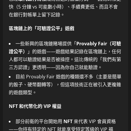
快（5 分鐘 vs 可能數小時）、手續費更低、而且不會
在銀行對帳單上留下記錄。
區塊鏈上的「可驗證公平」遊戲
一些新興的區塊鏈賭場提供「
Provably Fair（可驗
證公平）
」的遊戲——遊戲結果記錄在區塊鏈上，任何
人都可以驗證結果是否被操控。這比傳統的「我們有第
三方認證」更透明——因為你自己就能驗證。
目前 Provably Fair 遊戲的種類還不多（主要是簡單
的骰子、硬幣翻轉等），但這項技術正在被引入更複雜
的遊戲類型。
NFT 和代幣化的 VIP 權益
部分前衛的平台開始用
NFT
來代表 VIP 會員資格
——你持有特定的 NFT 就能享受特定等級的 VIP 福