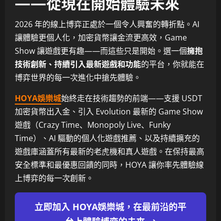
——從現在開始體驗未來
2026 年的線上博弈正處於一個令人興奮的轉折點。AI
讓體驗更個人化，加密貨幣讓金流更高效，Game
Show 讓遊戲更有趣——而這些只是開始。選一個
擁抱
技術創新、持續引入最新遊戲和功能
的平台，你就能在
博弈世界的每一次進化中搶先體驗。
HOYA娛樂城
始終走在技術趨勢的前端——支援 USDT
加密貨幣出入金、引入 Evolution 最新的 Game Show
遊戲（Crazy Time、Monopoly Live、Funky
Time）、AI 驅動的個人化遊戲推薦、以及持續擴充的
遊戲庫涵蓋所有最新的老虎機和真人遊戲。在保持最高
安全標準和最優惠回饋的同時，HOYA 讓你率先體驗線
上博弈的每一次創新。
立即加入 HOYA娛樂城，在最前沿的平