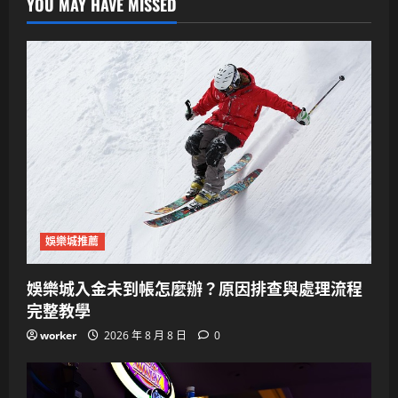
YOU MAY HAVE MISSED
娛樂城推薦
娛樂城入金未到帳怎麼辦？原因排查與處理流程
完整教學
worker
2026 年 8 月 8 日
0