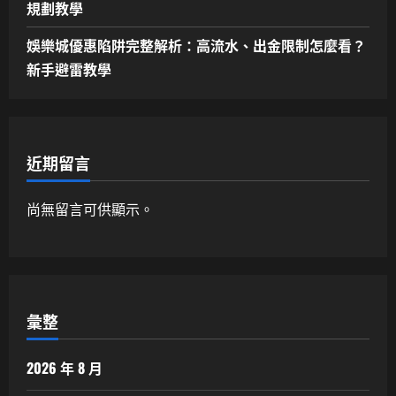
規劃教學
娛樂城優惠陷阱完整解析：高流水、出金限制怎麼看？
新手避雷教學
近期留言
尚無留言可供顯示。
彙整
2026 年 8 月