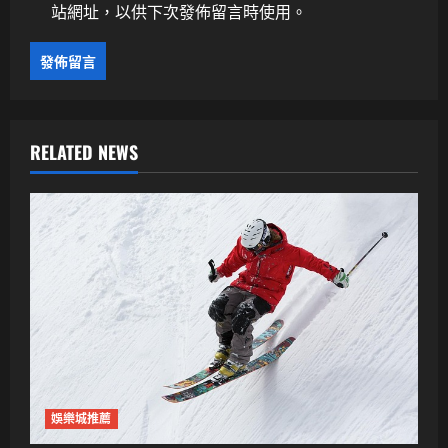
站網址，以供下次發佈留言時使用。
RELATED NEWS
娛樂城推薦