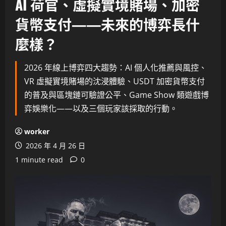
AI 荷官、虛擬實境賭場、加密
貨幣支付——未來的博弈長什
麼樣？
2026 年線上博弈四大趨勢：AI 個人化推薦與風控、
VR 虛擬實境賭場的沈浸體驗、USDT 加密貨幣支付
的普及與區塊鏈可驗證公平、Game Show 類遊戲博
弈娛樂化——以及三個玩家該採取的行動。
worker
2026 年 4 月 26 日
1 minute read
0