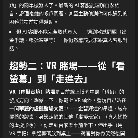
題」的簡單機器人了。最新的 AI 客服能理解自然語
言、處理複雜的帳戶問題、甚至主動偵測你可能遇到的
困難並提前提供幫助。
但 AI 客服不能完全取代真人——遇到敏感問題（出
金爭議、帳號凍結等），你仍然應該要求跟真人客服對
話。
趨勢二：VR 賭場——從「看
螢幕」到「走進去」
VR（虛擬實境）賭場
是目前線上博弈中最「科幻」的
發展方向。想像一下：你戴上 VR 頭盔，發現自己站在
一間
華麗的虛擬賭場大廳
中——金碧輝煌的吊燈、絨布
覆蓋的牌桌、身邊走過的其他「虛擬玩家」（真人操控
的虛擬形象）。你走到百家樂桌前坐下，伸出手（用
VR 手把）拿起籌碼放到桌上——荷官對你微笑然後開