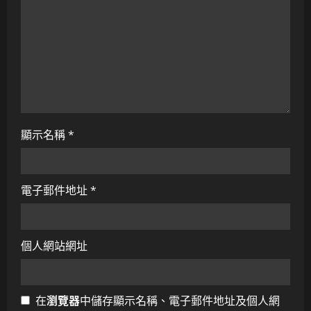
i
o
n
顯示名稱
*
電子郵件地址
*
個人網站網址
在
瀏覽器
中儲存顯示名稱、電子郵件地址及個人網