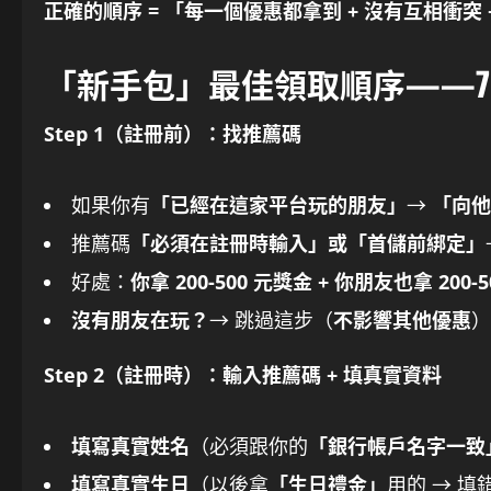
正確的順序 = 「每一個優惠都拿到 + 沒有互相衝突
「新手包」最佳領取順序——7
Step 1（註冊前）：找推薦碼
如果你有
「已經在這家平台玩的朋友」
→
「向他
推薦碼
「必須在註冊時輸入」或「首儲前綁定」
好處：
你拿 200-500 元獎金 + 你朋友也拿 200-5
沒有朋友在玩？
→ 跳過這步（
不影響其他優惠
）
Step 2（註冊時）：輸入推薦碼 + 填真實資料
填寫真實姓名
（必須跟你的
「銀行帳戶名字一致
填寫真實生日
（以後拿
「生日禮金」
用的 → 填