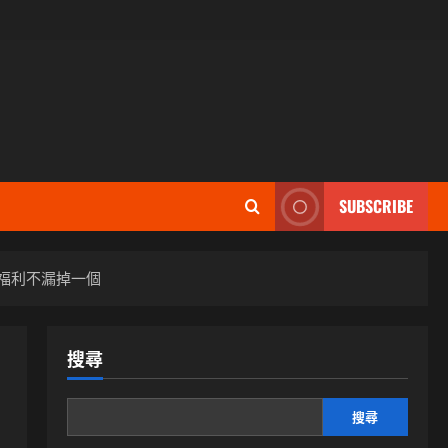
SUBSCRIBE
福利不漏掉一個
搜尋
搜尋