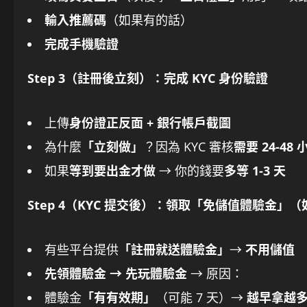
輸入推薦碼
（如果有的話）
完成手機驗證
Step 3（註冊後立刻）：完成 KYC 身份驗證
上傳
身份證正反面 + 銀行帳戶截圖
為什麼
「立刻做」
？因為 KYC 審核
需要 24-48 
如果
等到要出金才做
→ 你的錢要
多等 1-3 天
Step 4（KYC 提交後）：領取「免儲值體驗金」
有些平台提供
「註冊就送體驗金」
→
不用儲值
先領體驗金 → 先玩體驗金
→ 原因：
體驗金
「有有效期」
（可能 7 天）→
越早拿越