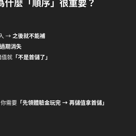
為什麼「順序」很重要？
入 →
之後就不能補
過期消失
儲值就
「不是首儲了」
 你需要
「先領體驗金玩完 → 再儲值拿首儲」