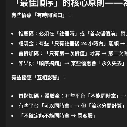
「最佳順序」的核心原則——
有些優惠「有時間窗口」
：
推薦碼
：必須在
「註冊時」或「首次儲值前」
輸
體驗金
：有些
「只有註冊後 24 小時內」能領
→
首儲加碼
：
「只有第一次儲值」才算
→ 第二次
如果你
「順序搞錯」→ 某些優惠會「永久失去」
有些優惠「互相影響」
：
首儲加碼 + 體驗金
：有些平台
「不能同時拿」
→
有些平台
「可以同時拿」
→ 但
「流水分開計算」
「不確定能不能同時拿 → 問客服」