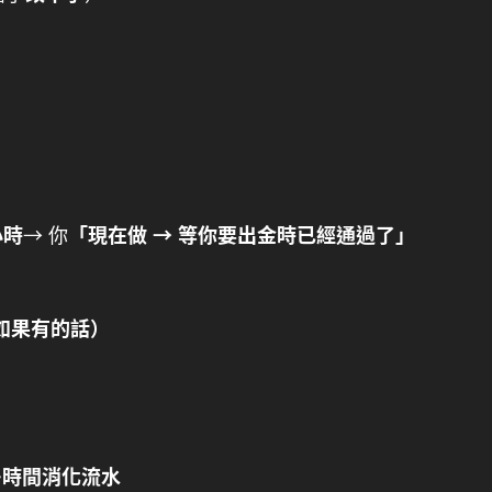
小時
→ 你
「現在做 → 等你要出金時已經通過了」
（如果有的話）
多時間消化流水