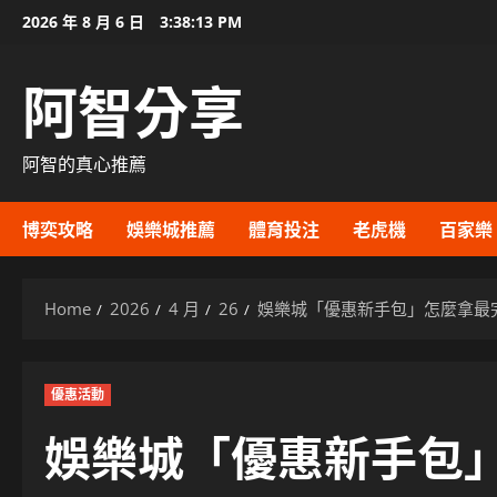
Skip
2026 年 8 月 6 日
3:38:14 PM
to
content
阿智分享
阿智的真心推薦
博奕攻略
娛樂城推薦
體育投注
老虎機
百家樂
Home
2026
4 月
26
娛樂城「優惠新手包」怎麼拿最
優惠活動
娛樂城「優惠新手包