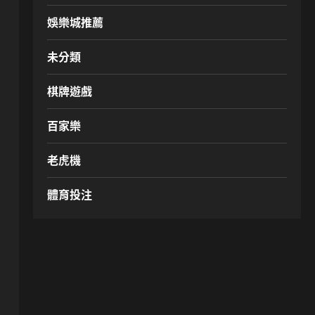
娛樂城推薦
未分類
棋牌遊戲
百家樂
老虎機
體育投注