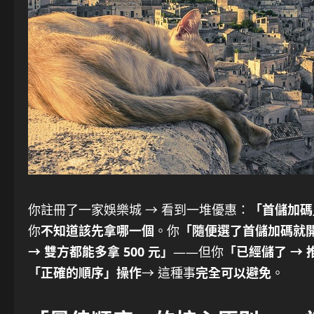
你註冊了一家娛樂城 → 看到一堆優惠：
「首儲加碼
你
不知道該先拿哪一個
。你
「隨便選了首儲加碼就
→ 雙方都能多拿 500 元」
——但你
「已經儲了 →
「正確的順序」操作
→ 這種事
完全可以避免
。