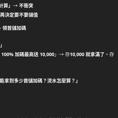
計算」
→
不衝突
再決定要不要儲值
+ 領首儲加碼
」
 100% 加碼最高送 10,000
」→ 存
10,000 就拿滿了
。存
元能拿到多少首儲加碼？流水怎麼算？」