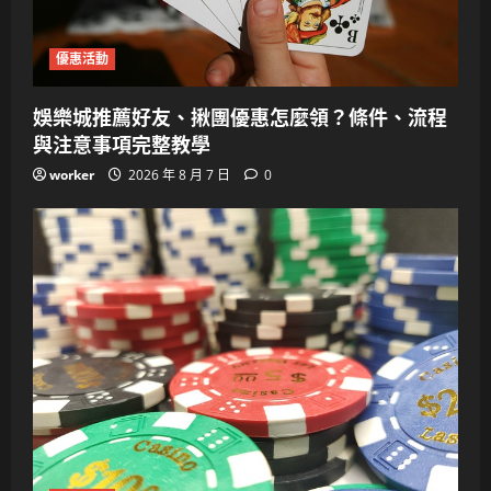
優惠活動
娛樂城推薦好友、揪團優惠怎麼領？條件、流程
與注意事項完整教學
worker
2026 年 8 月 7 日
0