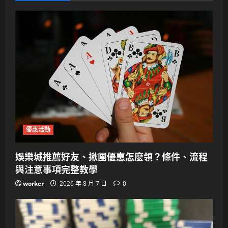
優惠活動
娛樂城推薦好友、揪團優惠怎麼領？條件、流程
與注意事項完整教學
worker
2026 年 8 月 7 日
0