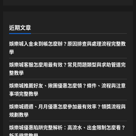
近期文章
娛樂城入金未到帳怎麼辦？原因排查與處理流程完整教
學
娛樂城客服怎麼用最有效？常見問題類型與求助管道完
整教學
娛樂城推薦好友、揪團優惠怎麼領？條件、流程與注意
事項完整教學
娛樂城週週、月月優惠怎麼參加最有效率？領獎流程與
規劃教學
娛樂城優惠陷阱完整解析：高流水、出金限制怎麼看？
新手避雷教學