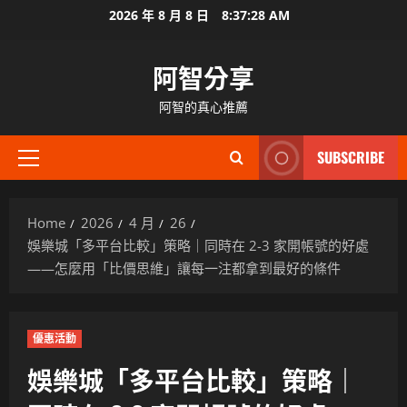
Skip
2026 年 8 月 8 日
8:37:29 AM
to
content
阿智分享
阿智的真心推薦
SUBSCRIBE
Primary
Menu
Home
2026
4 月
26
娛樂城「多平台比較」策略｜同時在 2-3 家開帳號的好處
——怎麼用「比價思維」讓每一注都拿到最好的條件
優惠活動
娛樂城「多平台比較」策略｜