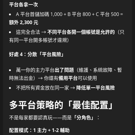
平台各拿一次
A 平台首儲加碼 1,000 + B 平台 800 + C 平台 500 =
額外 2,300 元
這完全合法 →
不同平台各開一個帳號是允許的
（只
有同一平台開多帳號才違規）
好處 4：分散「平台風險」
萬一你的主力平台
出了問題
（維護、系統故障、暫
時無法出金）→ 你還有
備用平台
可以使用
不把所有資金放在同一家 →
降低單一平台風險
多平台策略的「最佳配置」
不是每家都要認真玩——而是
「分角色」
：
配置模式：1 主力 + 1-2 輔助