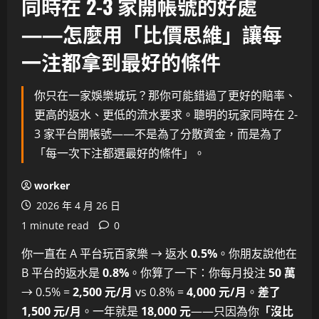
同時在 2-3 家開帳號的好處
——怎麼用「比價思維」讓每
一注都拿到最好的條件
你只在一家娛樂城玩？那你可能錯過了更好的賠率、
更高的返水、更低的流水要求。聰明的玩家同時在 2-
3 家平台開帳號——不是為了分散資金，而是為了
「每一次下注都選最好的條件」。
worker
2026 年 4 月 26 日
1 minute read
0
你一直在 A 平台玩百家樂 → 返水
0.5%
。你朋友說他在
B 平台的返水是
0.8%
。你算了一下：你每月投注
50 萬
→ 0.5% =
2,500 元/月
vs 0.8% =
4,000 元/月
。
差了
1,500 元/月
。一年就是
18,000 元
——只因為你
「沒比