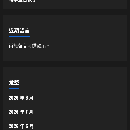
近期留言
尚無留言可供顯示。
彙整
2026 年 8 月
2026 年 7 月
2026 年 6 月