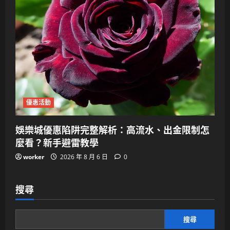
優惠活動
娛樂城優惠陷阱完整解析：高流水、出金限制怎
麼看？新手避雷教學
worker
2026 年 8 月 6 日
0
搜尋
搜尋