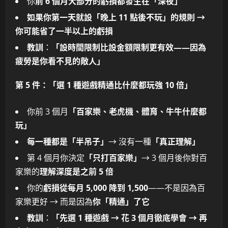
你
前 6 個月大部分的虧損都發生在「深夜」
如果你第一天就設「晚上 11 點後不玩」的規則 →
你可能省了一半以上的虧損
教訓
：
「設時間限制比設金額限制更有效——因為
疲勞是你看不見的敵人」
第 5 件：「選 1 種遊戲精通比什麼都玩強 10 倍」
你前 3 個月
「百家樂、老虎機、體育、牛牛什麼都
玩」
每一種都是「半吊子」
→ 沒有一種
「真正理解」
第 4 個月你決定
「只打百家樂」
→ 3 個月後你對百
家樂的
理解深度是之前 5 倍
你的
虧損從每月 5,000 降到 1,500
——不是因為百
家樂更好 → 而是因為
你「精通」了它
教訓
：
「先選 1 種遊戲 → 花 3 個月徹底學會 → 再