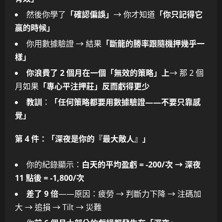
然後你學了
「確認偏誤」
→ 你才知道
「你只記得它
贏的時候」
你用數據驗證 → 結果
「斷龍的勝率跟隨機押幾乎一
樣」
你浪費了 2 個月在一個「無效的策略」上
→ 那 2 個
月如果
「專心平注押莊」反而虧得更少
教訓
：
「任何策略都要用數據驗證——不要只靠感
覺」
第 4 件：「深夜是你的『最大敵人』」
你的紀錄顯示：
白天的平均盈虧 = -200/次 → 深夜
11 點後 = -1,800/次
差了 9 倍
——原因：疲勞 → 判斷力下降 → 注碼加
大 → 追損 → Tilt → 災難