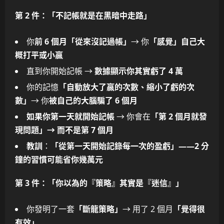
第 2 件：「不記帳就是在黑暗中走路」
你
前 6 個月「從來沒記過帳」
→ 你
「感覺」自己大
概打平或小贏
直到你開始記帳 →
數據顯示你其實虧了 4 萬
你的記憶
「自動放大了贏的次數、縮小了虧的次
數」
→ 你
被自己的大腦騙了 6 個月
如果你第一天就開始記帳
→ 你會在
「第 2 個月就發
現問題」→ 而不是第 7 個月
教訓
：
「從第一天開始記錄每一次的盈虧」——2 分
鐘的習慣可能省你幾萬元
第 3 件：「你以為的『策略』其實是『迷信』」
你發明了一套
「斷龍策略」
→ 用了 2 個月
「覺得很
有效」