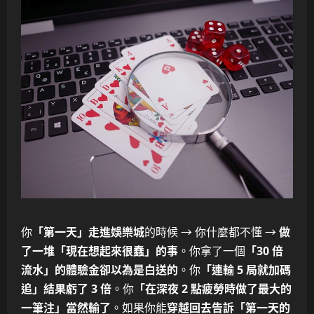
你
「第一天」走進娛樂城
的時候 → 你什麼都不懂 →
做
了一堆「現在想起來很蠢」的事
。你拿了一個
「30 倍
流水」的體驗金卻以為是白送的
。你
「連輸 5 局就加碼
追」結果虧了 3 倍
。你
「在深夜 2 點疲勞時做了最大的
一筆注」當然輸了
。如果你能
穿越回去告訴「第一天的