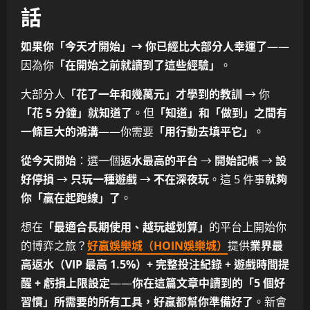
話
如果你「今天才開始」→ 你已經比大部分人幸運了
——
因為你
「在開始之前就讀到了這些經驗」
。
大部分人
「花了一年和幾萬元」才學到的教訓
→ 你
「花 5 分鐘」就知道了
。但
「知道」和「做到」之間有
一條巨大的鴻溝
——你需要
「用行動去填平它」
。
從今天開始
：選一個
返水最高的平台
→
開始記帳
→
設
好停損
→
只玩一種遊戲
→
不在深夜玩
。這 5 件事
就夠
你「贏在起跑線」了
。
想在
「最適合長期使用、越玩越划算」
的平台上開始你
的博弈之旅？
好贏娛樂城（HOIN娛樂城）
提供
業界最
高返水（VIP 最高 1.5%）+ 完整投注紀錄 + 遊戲時間提
醒 + 虧損上限設定
——
你在這篇文章中讀到的「5 個好
習慣」所需要的所有工具，好贏都幫你準備好了
。新會