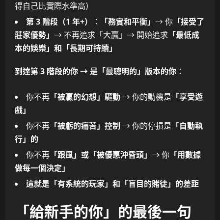
得自己比實際水準高）
第 3 階段（1 年+）
：
「務實和平衡」
→ 你
「接受了
莊家優勢」
→ 不再追求「大贏」→ 開始追求
「最低成
本的娛樂」和「長期可持續」
到達第 3 階段的你 → 是「最聰明的」版本的你
：
你不再
「被贏的幻想」驅動
→ 你的動機是
「享受遊
戲」
你不再
「被虧的痛苦」控制
→ 你的停損是
「自動執
行」的
你不再
「跟風」或「被優惠沖昏頭」
→ 你
「用數據
做每一個決定」
這就是「有系統的玩家」和「盲目的賭徒」的差距
「給新手的你」的最後一句