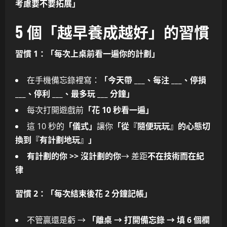
考慮要不要拓展」
5 個「越早養成越好」的習慣
習慣 1：「每次上桌前看一遍你的計劃」
在手機備忘錄裡寫：
「今天帶 ___、每注 ___、停損
___、停利 ___、最多玩 ___ 分鐘」
每次打開遊戲前
「花 10 秒看一遍」
這 10 秒的
「儀式」
讓你
「從『隨便玩玩』的心態切
換到『有計劃地玩』」
有計劃的你 >> 沒計劃的你
→ 差距
不在技術而在紀
律
習慣 2：「每次結束後花 2 分鐘記帳」
不管贏還是虧 →
「離桌 → 打開備忘錄 → 填 6 個欄