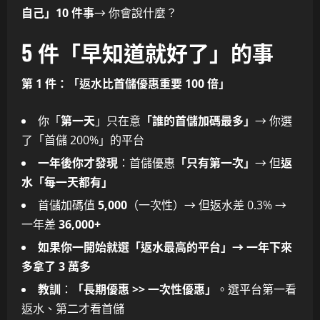
自己」10 件事
→ 你會說什麼？
5 件「早知道就好了」的事
第 1 件：「返水比首儲優惠重要 100 倍」
你「
第一天
」只在意
「誰的首儲加碼最多」
→ 你選
了「首儲 200%」的平台
一年後你才發現
：首儲優惠
「只有第一次」
→ 但
返
水「每一天都有」
首儲加碼值
5,000
（一次性）→ 但返水差 0.3% →
一年差
36,000+
如果你一開始就選「返水最高的平台」→ 一年下來
多拿了 3 萬多
教訓
：
「長期優惠 >> 一次性優惠」
。選平台第一看
返水、第二才看首儲