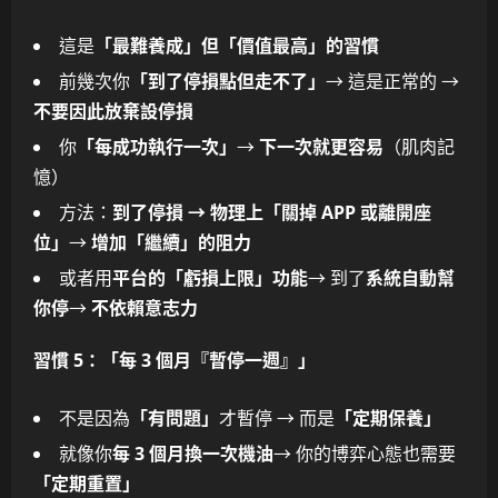
這是
「最難養成」但「價值最高」的習慣
前幾次你
「到了停損點但走不了」
→ 這是正常的 →
不要因此放棄設停損
你
「每成功執行一次」
→
下一次就更容易
（肌肉記
憶）
方法：
到了停損 → 物理上「關掉 APP 或離開座
位」
→
增加「繼續」的阻力
或者用
平台的「虧損上限」功能
→ 到了
系統自動幫
你停
→
不依賴意志力
習慣 5：「每 3 個月『暫停一週』」
不是因為
「有問題」
才暫停 → 而是
「定期保養」
就像你
每 3 個月換一次機油
→ 你的博弈心態也需要
「定期重置」