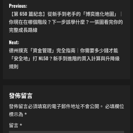
P
Previous:
o
【第 650 篇紀念】從新手到老手的「博奕進化地圖」｜
你現在在哪個階段？下一步該學什麼？一張圖看完你的
s
完整成長路線
t
Next:
n
德州撲克「資金管理」完全指南｜你需要多少錢才能
「安全地」打 NL50？新手到進階的買入計算與升降級
a
規則
v
i
發佈留言
g
發佈留言必須填寫的電子郵件地址不會公開。
必填欄位
a
標示為
*
t
留言
*