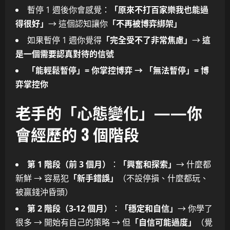
暫停 1 週後你會感覺：
「原來不打百家樂我也能過
得很好」
→ 這個認知讓你
「不再被博弈綁架」
如果暫停 1 週你覺得
「完全受不了非常焦慮」
→
這
是一個需要認真對待的信號
「能輕鬆暫停」= 你掌控博弈 → 「無法暫停」= 博
弈掌控你
老手的「心態變化」——你
會經歷的 3 個階段
第 1 階段（前 3 個月）
：
「興奮和探索」
→ 什麼都
新鮮 → 容易犯
「新手錯誤」
（不設停損、什麼都玩、
被贏錢沖昏頭）
第 2 階段（3-12 個月）
：
「穩定和自信」
→ 你學了
很多 → 開始有自己的策略 → 但
「自信可能過度」
（覺