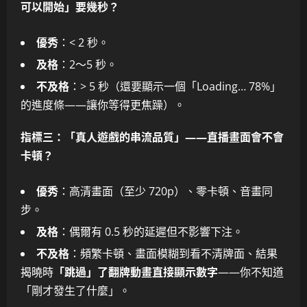
可以開始」要幾秒？
優秀
：< 2 秒。
及格
：2～5 秒。
不及格
：> 5 秒（還要顯示一個「Loading… 78%」
的進度條——讓你等得更焦躁）。
指標三：「真人遊戲的串流品質」——直播畫面會不會
卡頓？
優秀
：高清畫面（至少 720p）、零卡頓、音畫同
步。
及格
：偶爾有 0.5 秒的延遲但不影響下注。
不及格
：頻繁卡頓、畫面模糊到看不清牌面、結果
揭曉時
「跳過」了翻牌動畫直接顯示數字
——你不知道
「剛才發生了什麼」。