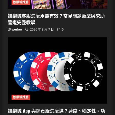
娛樂城推薦
娛樂城客服怎麼用最有效？常見問題類型與求助
管道完整教學
worker
2026 年 8 月 7 日
0
娛樂城推薦
娛樂城 App 與網頁版怎麼選？速度、穩定性、功