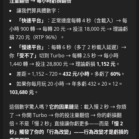
注量翻倍 → 每小時虧損翻倍
讓我們算具體數字：
「快速平台」
：正常速度每轉 4 秒（含載入）→ 每
小時 900 轉 → 每轉 20 元 → 投注 18,000 元 → 理論虧
損 720 元（RTP 96%）。
「慢速平台」
：每轉 6 秒（多了 2 秒載入延遲）→
你
「受不了」
切到 Turbo → 每轉 2.5 秒 → 每小時
1,440 轉 → 投注 28,800 元 → 理論虧損
1,152 元
。
差距 = 1,152 – 720 =
432 元/小時
。多虧了
60%
。
如果你每月玩 20 小時 → 年多虧 432 × 20 × 12 =
103,680 元
。
這個數字驚人嗎？
它的因果鏈
是：載入慢 2 秒 → 你煩
了 → 你開 Turbo → 你的投注量翻倍 → 你的虧損翻
倍。不是「慢 2 秒」直接讓你虧更多——而是
「慢 2
秒」觸發了你的「行為改變」——行為改變才是虧損的