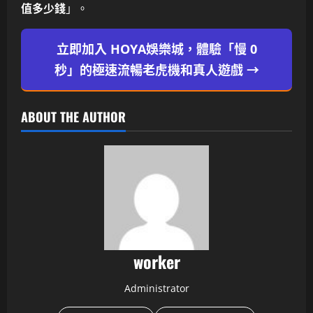
值多少錢
」。
立即加入 HOYA娛樂城，體驗「慢 0
秒」的極速流暢老虎機和真人遊戲 →
ABOUT THE AUTHOR
worker
Administrator