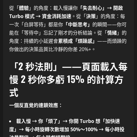
從「
體驗
」的角度：載入慢讓你
「失去耐心」→ 開啟
Turbo 模式 → 資金消耗加速
。從「
決策
」的角度：每
一次「白屏等待」都是你
「中斷思考」
的瞬間——你可
能在「等待中」忘記了剛才的分析結論。從「
情緒
」的
角度：持續的小延遲會
累積成「煩躁感」
——而煩躁的
你做出的決策品質比冷靜的你差 20%+。
「2 秒法則」——頁面載入每
慢 2 秒你多虧 15% 的計算方
式
一個反直覺的連鎖效應：
載入慢 → 你「煩了」→ 你開 Turbo 想「加快速
度」→ 每小時旋轉次數增加 50%～100% → 每小時投