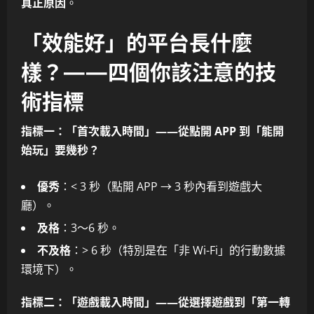
真正原因
。
「效能好」的平台長什麼
樣？——四個你該注意的技
術指標
指標一：「首次載入時間」——從點開 APP 到「能開
始玩」要幾秒？
優秀
：< 3 秒（點開 APP → 3 秒內看到遊戲大
廳）。
及格
：3～6 秒。
不及格
：> 6 秒（特別是在「非 Wi-Fi」的行動數據
環境下）。
指標二：「遊戲載入時間」——從選擇遊戲到「第一轉