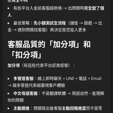
能
完全不同
有些平台入金前客服超熱情 → 出問題時
完全變了個
人
最佳策略：
先小額測試全流程
（儲值 → 遊戲 → 出
金 → 遇到問題找客服）再決定是否投入更多
客服品質的「加分項」和
「扣分項」
加分項
（有這些代表平台認真經營）：
多管道客服
：線上即時聊天 + LINE + 電話 + Email
→ 越多管道代表越重視客戶體驗
中文母語客服
：不是翻譯軟體 → 用語自然、能理解
你的問題
主動跟進
：問題提出後客服
主動回報進度
而不是等