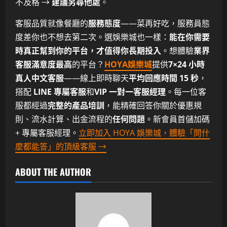
不及格 →
建議另尋他處
。
客服品質就像餐廳的
服務態度
——菜再好吃，服務員態
度差你也不想去第二次。選娛樂城也一樣：
能在你需要
時真正幫到你的平台，才值得你長期投入
。想體驗
業界
客服滿意度最高
的平台？
HOYA娛樂城
提供
7×24 小時
真人中文客服
——線上即時聊天
平均回應時間 15 秒
，
搭配
LINE 專屬客服
和
VIP 一對一客服經理
。每一位客
服都經過
完整的產品培訓
，能精確回答你關於優惠規
則、流水計算、出金流程的
任何問題
。新會員首儲加碼
+ 專屬客服經理。
立即加入 HOYA 娛樂城，體驗「問什
麼都能答」的頂級客服 →
ABOUT THE AUTHOR