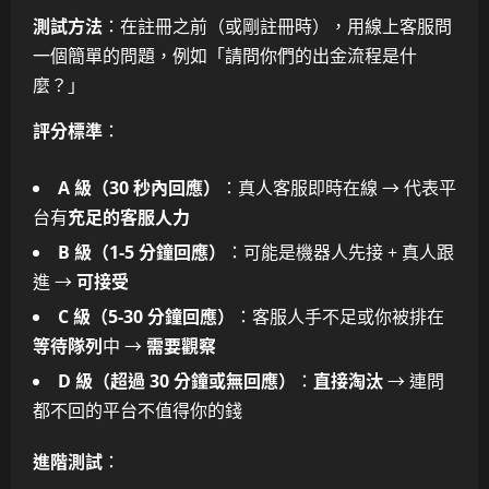
測試方法
：在註冊之前（或剛註冊時），用線上客服問
一個簡單的問題，例如「請問你們的出金流程是什
麼？」
評分標準
：
A 級（30 秒內回應）
：真人客服即時在線 → 代表平
台有
充足的客服人力
B 級（1-5 分鐘回應）
：可能是機器人先接 + 真人跟
進 →
可接受
C 級（5-30 分鐘回應）
：客服人手不足或你被排在
等待隊列
中 →
需要觀察
D 級（超過 30 分鐘或無回應）
：
直接淘汰
→ 連問
都不回的平台不值得你的錢
進階測試
：