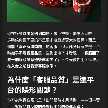
你在娛樂城
出金遇到問題
、帳戶被鎖、優惠沒到帳——
這時候你最需要的不是更多遊戲或更大的優惠，而是
一
個能「真正解決問題」的客服
。但大部分玩家在選平台
時
幾乎不看客服品質
，直到出事了才發現：「
客服回了
我一個罐頭訊息然後就消失了
」。今天教你用 3 個維度
在入金之前就看穿客服水準
。
為什麼「客服品質」是選平
台的隱形關鍵？
你可能覺得客服只是「出問題時才用得到」——但事實
上，
客服品質反映的是整個平台的營運水準
：