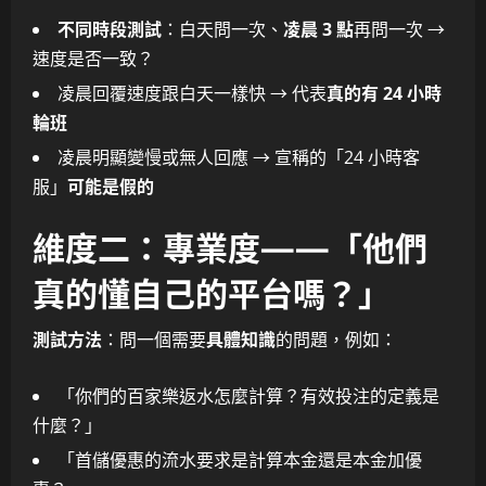
不同時段測試
：白天問一次、
凌晨 3 點
再問一次 →
速度是否一致？
凌晨回覆速度跟白天一樣快 → 代表
真的有 24 小時
輪班
凌晨明顯變慢或無人回應 → 宣稱的「24 小時客
服」
可能是假的
維度二：專業度——「他們
真的懂自己的平台嗎？」
測試方法
：問一個需要
具體知識
的問題，例如：
「你們的百家樂返水怎麼計算？有效投注的定義是
什麼？」
「首儲優惠的流水要求是計算本金還是本金加優