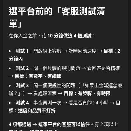
選平台前的「客服測試清
單」
在你入金之前，花
10 分鐘做這 4 個測試
：
測試 1
：開啟線上客服 → 計時回應速度 →
目標：2
分鐘內
測試 2
：問一個具體的規則問題 → 看回答是否精確
→
目標：有數字、有細節
測試 3
：問一個假設性的問題（「如果出金延遲怎麼
辦？」）→ 看處理流程 →
目標：有步驟、有時限
測試 4
：半夜再測一次 → 看是否真的 24 小時 →
目
標：速度和品質不打折
4 項都通過 → 這家平台的客服可以信任
。有 2 項以上