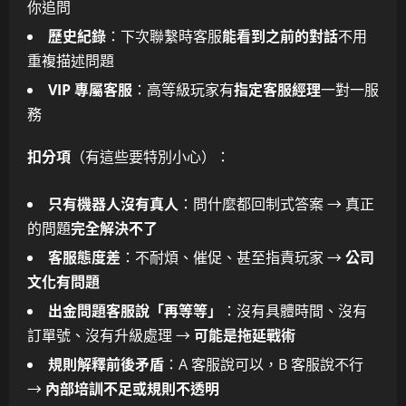
你追問
歷史紀錄
：下次聯繫時客服
能看到之前的對話
不用
重複描述問題
VIP 專屬客服
：高等級玩家有
指定客服經理
一對一服
務
扣分項
（有這些要特別小心）：
只有機器人沒有真人
：問什麼都回制式答案 → 真正
的問題
完全解決不了
客服態度差
：不耐煩、催促、甚至指責玩家 →
公司
文化有問題
出金問題客服說「再等等」
：沒有具體時間、沒有
訂單號、沒有升級處理 →
可能是拖延戰術
規則解釋前後矛盾
：A 客服說可以，B 客服說不行
→
內部培訓不足或規則不透明