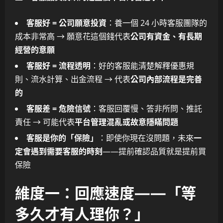
客服好 = 公司願意投資
：養一個 24 小時客服團隊的
成本非常高 → 願意花這個錢代表
公司有資金、有長期
經營的意願
客服好 = 流程透明
：好的客服能清楚解釋優惠規
則、流水計算、出金流程 → 代表
公司內部流程是完善
的
客服差 = 危險信號
：客服回覆慢、答非所問、推託
責任 → 可能代表
平台管理混亂或故意隱瞞問題
客服是你的「保險」
：即使你現在沒問題，未來
一
定會遇到需要客服的時刻
——提前確認品質就是提前買
保險
維度一：回應速度——「等
多久才有人理你？」