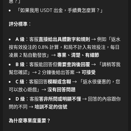
惠？」
「如果我用 USDT 出金，手續費怎麼算？」
評分標準
：
A 級
：客服
直接給出具體數字和規則
→ 例如「返水
按有效投注的 0.8% 計算，和局不計入有效投注，每日
凌晨 2 點自動發放」→
專業、清楚、有細節
B 級
：客服能回答但
需要查詢後回覆
→ 「請稍等我
幫您確認」→ 2 分鐘後給出答案 →
可接受
C 級
：客服回答
模糊或含糊
→ 「返水很優惠的，您
可以放心遊戲」→
沒有回答問題
D 級
：客服
答非所問或明顯不懂
→ 回答的內容跟你
問的不同 →
培訓不足的信號
為什麼專業度重要？