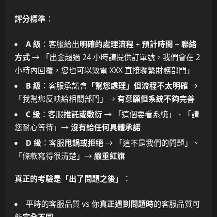
評分標準
：
A 級
：客服給出
明確的處理流程
+
預計時間
+
聯絡
方式
→ 「出金超過 24 小時請提供訂單號，我們會在 2
小時內回覆，您也可以致電 XXX 直接聯繫財務部門」
B 級
：客服承諾會
「幫您處理」但流程不太明確
→
「我幫您反映給相關部門」→
有意願但系統不夠完善
C 級
：客服
推託或敷衍
→ 「這個要看系統」、「請
您耐心等待」→
沒有給任何具體承諾
D 級
：客服
甩鍋或拒絕
→ 「這不是我們的問題」、
「條款寫得很清楚」→
嚴重紅旗
真正的考驗是「出了問題之後」
：
平時的客服品質 vs 你
真正遇到問題時
的客服品質可