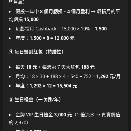
些月贏）
假設一年中
8 個月虧損、4 個月盈利
→ 虧損月的平
均虧損
15,000
每虧損月 Cashback = 15,000 × 10% =
1,500
年度：1,500 × 8 = 12,000 元
④ 每日簽到紅包（持續性）
每天
18 元
+ 每週第 7 天大紅包
188 元
月均：18 × 30 + 188 × 4 = 540 + 752 =
1,292 元/月
年度：1,292 × 12 = 15,504 元
⑤ 生日禮金（一次性/年）
金牌 VIP 生日禮金
3,000 元
（1 倍流水 → 真實價值
約 2,970）