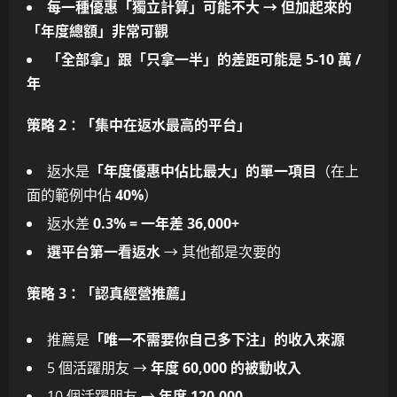
每一種優惠「獨立計算」可能不大 → 但加起來的
「年度總額」非常可觀
「全部拿」跟「只拿一半」的差距可能是 5-10 萬 /
年
策略 2：「集中在返水最高的平台」
返水是
「年度優惠中佔比最大」的單一項目
（在上
面的範例中佔
40%
）
返水差
0.3% = 一年差 36,000+
選平台第一看返水
→ 其他都是次要的
策略 3：「認真經營推薦」
推薦是
「唯一不需要你自己多下注」的收入來源
5 個活躍朋友 →
年度 60,000 的被動收入
10 個活躍朋友 →
年度 120,000