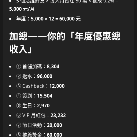
5 個活躍好友 × 每人月投注 50 萬 × 抽成 0.2% =
5,000 元/月
年度：5,000 × 12 = 60,000 元
加總——你的「年度優惠總
收入」
① 首儲加碼：
8,304
② 返水：
96,000
③ Cashback：
12,000
④ 簽到：
15,504
⑤ 生日：
2,970
⑥ VIP 月紅包：
23,232
⑦ 節日活動：
20,000
⑧ 推薦獎金：
60,000