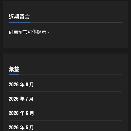
近期留言
尚無留言可供顯示。
彙整
2026 年 8 月
2026 年 7 月
2026 年 6 月
2026 年 5 月