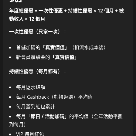
年度總優惠 = 一次性優惠 + 持續性優惠 × 12 個月 + 被
動收入 × 12 個月
一次性優惠（只拿一次）
：
首儲加碼的
「真實價值」
（扣流水成本後）
新會員體驗金的
「真實價值」
持續性優惠（每月都有）
：
每月返水總額
每月 Cashback（虧損返還）平均值
每月簽到紅包累計
每月「
節日 / 活動加碼
」的平均值（全年活動平攤
到每月）
VIP 每月紅包