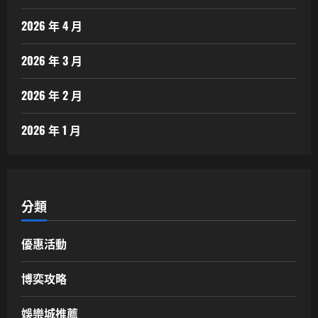
2026 年 4 月
2026 年 3 月
2026 年 2 月
2026 年 1 月
分類
優惠活動
博奕攻略
娛樂城推薦