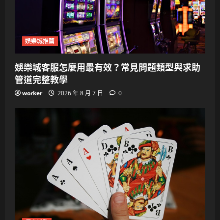
娛樂城推薦
娛樂城客服怎麼用最有效？常見問題類型與求助
管道完整教學
worker
2026 年 8 月 7 日
0