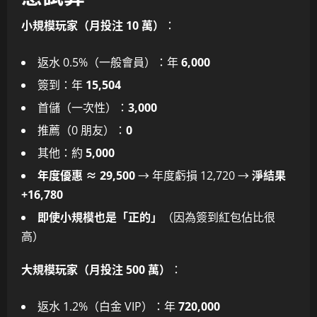
小規模玩家（月投注 10 萬）
：
返水 0.5%（一般會員）：年
6,000
簽到：年
15,504
首儲（一次性）：
3,000
推薦（0 朋友）：
0
其他：約
5,000
年度優惠 ≈ 29,500
→ 年度虧損 12,720 →
淨結果
+16,780
即使小規模也是「正的」
（因為簽到紅包佔比很
高）
大規模玩家（月投注 500 萬）
：
返水 1.2%（白金 VIP）：年
720,000