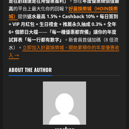
是在虧錢還是在用優惠獲利」
。想在
年度優惠總價值最
高
的平台上最大化你的回報？
好贏娛樂城（HOIN娛樂
城）
提供
返水最高 1.5% + Cashback 10% + 每日簽到
+ VIP 月紅包 + 生日禮金 + 推薦永久抽成 0.3% + 全年
6+ 個節日大檔
——
「每一種優惠都齊備」讓你的年度
試算表「每一行都有數字」
。新會員首儲加碼（8 倍流
水）。
立即加入好贏娛樂城，開始累積你的年度優惠收
入 →
ABOUT THE AUTHOR