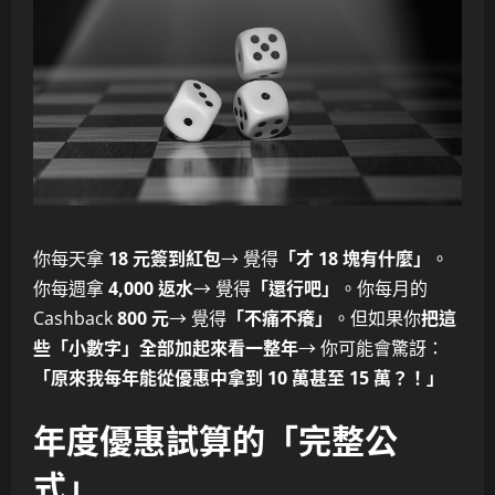
你每天拿
18 元簽到紅包
→ 覺得
「才 18 塊有什麼」
。
你每週拿
4,000 返水
→ 覺得
「還行吧」
。你每月的
Cashback
800 元
→ 覺得
「不痛不癢」
。但如果你
把這
些「小數字」全部加起來看一整年
→ 你可能會驚訝：
「原來我每年能從優惠中拿到 10 萬甚至 15 萬？！」
年度優惠試算的「完整公
式」