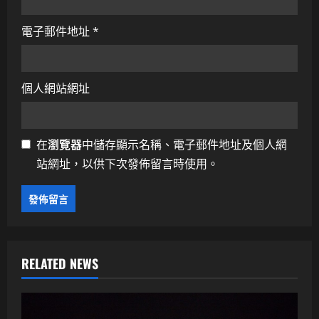
電子郵件地址
*
個人網站網址
在
瀏覽器
中儲存顯示名稱、電子郵件地址及個人網
站網址，以供下次發佈留言時使用。
RELATED NEWS