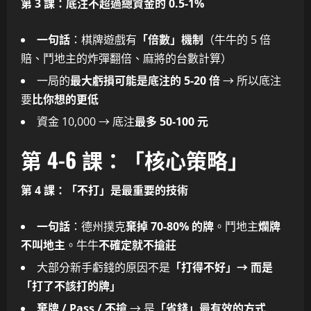
第 3 課：底注不超過總資金的 0.5-1%
一句話
：棋牌遊戲有
「倍數」機制
（牛牛的 5 倍
賠、鬥地主的炸彈翻倍、麻將的台數計算）
一局的
最大虧損可能是底注的 5-20 倍
→ 所以底注
要
比你想的更低
資金 10,000 → 底注
最多 50-100 元
第 4-6 課：「核心策略」
第 4 課：「不打」是最重要的技術
一句話
：德州撲克
棄掉 70-80% 的牌
。鬥地主
爛牌
不叫地主
。牛牛
不確定就不搶莊
大部分新手虧錢的原因不是
「打得不好」→ 而是
「打了不該打的牌」
棄牌 / Pass / 不搶
→ 是
「省錢」最有效的方式