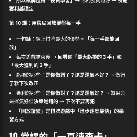
所以棋牌值得「投資學習」
→ 你的技術越好 →
長期
獲利越穩定
第 10 課：用牌局回放覆盤每一手
一句話
：線上棋牌最大的優勢 =
「每一手都能回
放」
每次遊戲結束後 →
回看你「最大虧損的 3 手」和
「最大獲利的 3 手」
虧損的那些：
是你做錯了？還是運氣不好？
→ 做錯
了就
下次改正
獲利的那些：
是你做對了？還是運氣好？
→ 如果只
是運氣好但
決策是錯的
→
下次不要再犯
「回放覆盤」是棋牌遊戲中「進步速度最快」的學
習方式
10 堂課的「一頁速查卡」