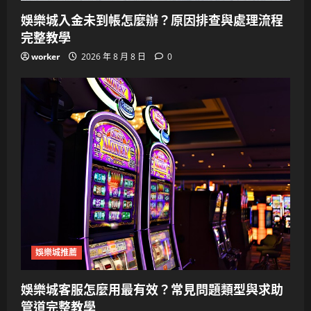
娛樂城入金未到帳怎麼辦？原因排查與處理流程
完整教學
worker
2026 年 8 月 8 日
0
娛樂城推薦
娛樂城客服怎麼用最有效？常見問題類型與求助
管道完整教學