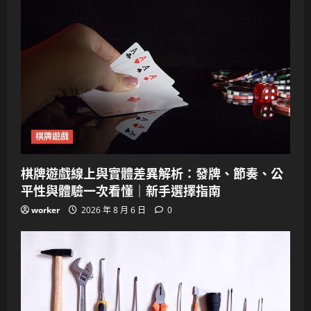
棋牌遊戲
棋牌遊戲線上與實體差異解析：發牌、節奏、公
平性與體驗一次看懂｜新手選擇指南
worker
2026 年 8 月 6 日
0