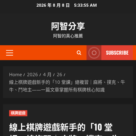
Skip
2026 年 8 月 8 日
5:33:56 AM
to
content
阿智分享
阿智的真心推薦
SUBSCRIBE
Primary
Menu
Home
2026
4 月
26
線上棋牌遊戲新手的「10 堂課」總複習｜麻將、撲克、牛
牛、鬥地主——一篇文章掌握所有棋牌核心知識
棋牌遊戲
線上棋牌遊戲新手的「10 堂