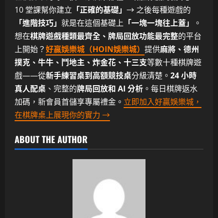
10 堂課幫你建立
「正確的基礎」
→ 之後每種遊戲的
「進階技巧」
就是在這個基礎上
「一塊一塊往上蓋」
。
想在
棋牌遊戲種類最齊全、牌局回放功能最完整
的平台
上開始？
好贏娛樂城（HOIN娛樂城）
提供
麻將、德州
撲克、牛牛、鬥地主、炸金花、十三支
等數十種棋牌遊
戲——從
新手練習桌到高額競技桌
分級清楚。
24 小時
真人配桌
、完整的
牌局回放和 AI 分析
。每日棋牌返水
加碼，新會員首儲享專屬禮金。
立即加入好贏娛樂城，
在棋牌桌上展現你的實力 →
ABOUT THE AUTHOR