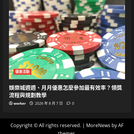
優惠活動
娛樂城週週、月月優惠怎麼參加最有效率？領獎
流程與規劃教學
worker
2026 年 8 月 7 日
0
Copyright © All rights reserved.
|
MoreNews
by AF
themes.