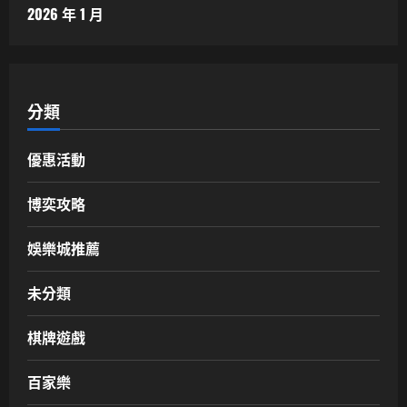
2026 年 1 月
分類
優惠活動
博奕攻略
娛樂城推薦
未分類
棋牌遊戲
百家樂