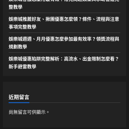
整教學
娛樂城推薦好友、揪團優惠怎麼領？條件、流程與注意
事項完整教學
娛樂城週週、月月優惠怎麼參加最有效率？領獎流程與
規劃教學
娛樂城優惠陷阱完整解析：高流水、出金限制怎麼看？
新手避雷教學
近期留言
尚無留言可供顯示。