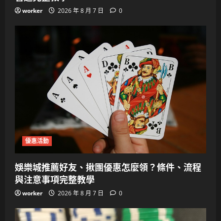
worker
2026 年 8 月 7 日
0
優惠活動
娛樂城推薦好友、揪團優惠怎麼領？條件、流程
與注意事項完整教學
worker
2026 年 8 月 7 日
0