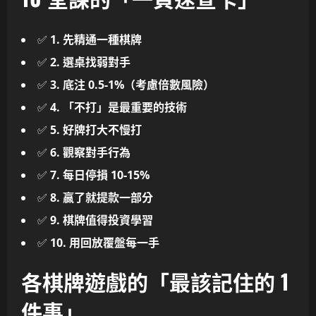
✅
1. 先精通一種棋牌
✅
2. 選桌找弱對手
✅
3. 底注 0.5-1%（考慮倍數風險）
✅
4. 「不打」是最重要的技術
✅
5. 好牌打大不慢打
✅
6. 觀察對手行為
✅
7. 每日停損 10-15%
✅
8. 贏了就提款一部分
✅
9. 棋牌值得投資學習
✅
10. 用回放覆盤每一手
各棋牌遊戲的「最該記住的 1
件事」