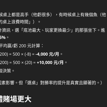
候桌上都是高手（他虧很多），有時候桌上有幾個魚（他
的桌上浪費時間」）。
桌的統計資訊，選「底池最大、玩家更換最少」的那張坐下。進
5%
。
平均贏/虧 200 元計算：
) = 500 × (-8) =
-4,000 元/月
。
0) = 500 × (20) =
+10,000 元/月
。
個決策。
因素影響。但「選桌」對勝率的提升是真實且顯著的。）
體賭場更大