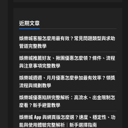
近期文章
娛樂城客服怎麼用最有效？常見問題類型與求助
管道完整教學
娛樂城推薦好友、揪團優惠怎麼領？條件、流程
與注意事項完整教學
娛樂城週週、月月優惠怎麼參加最有效率？領獎
流程與規劃教學
娛樂城優惠陷阱完整解析：高流水、出金限制怎
麼看？新手避雷教學
娛樂城 App 與網頁版怎麼選？速度、穩定性、功
能與使用體驗完整解析｜新手選擇指南