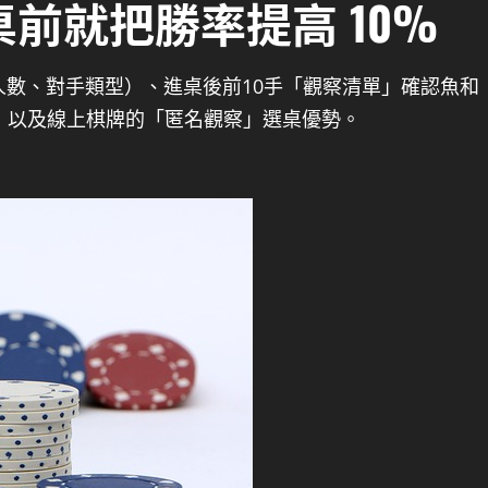
前就把勝率提高 10%
數、對手類型）、進桌後前10手「觀察清單」確認魚和
估算，以及線上棋牌的「匿名觀察」選桌優勢。