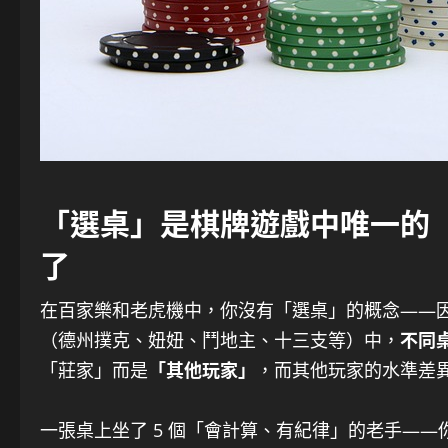
「選桌」是棋牌遊戲中唯一的
了
在百家樂和老虎機中，你沒有「選桌」的概念——
（德州撲克、妞妞、鬥地主、十三支等）中，
不同
「莊家」而是
「其他玩家」
，而其他玩家的水準差
一張桌上坐了 5 個「會計算、有紀律」的老手——