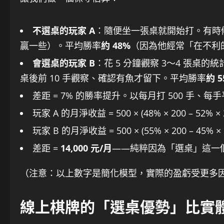
不選桌的玩家 A
：隨便坐一張桌就開始打。有時
贏一些）。平均勝率
約 48%
（因為他經常「在不利
會選桌的玩家 B
：花 5 分鐘觀察 3～4 張
桌後前 10 手觀察、確認有魚才留下。平均勝率
約 5
差距 = 7% 的勝率提升。以每月打 500 手、每手
玩家 A 的月淨收益 = 500 × (48% × 200 – 52% × 200
玩家 B 的月淨收益 = 500 × (55% × 200 – 45% × 20
差距 =
14,000 元/月
——純粹因為「選桌」這一
（注意：以上數字是簡化模型，實際的盈虧受更多
線上棋牌的「選桌優勢」比實