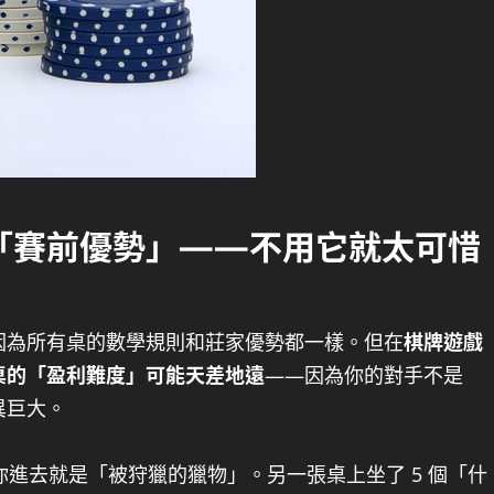
「賽前優勢」——不用它就太可惜
因為所有桌的數學規則和莊家優勢都一樣。但在
棋牌遊戲
桌的「盈利難度」可能天差地遠
——因為你的對手不是
異巨大。
你進去就是「被狩獵的獵物」。另一張桌上坐了 5 個「什