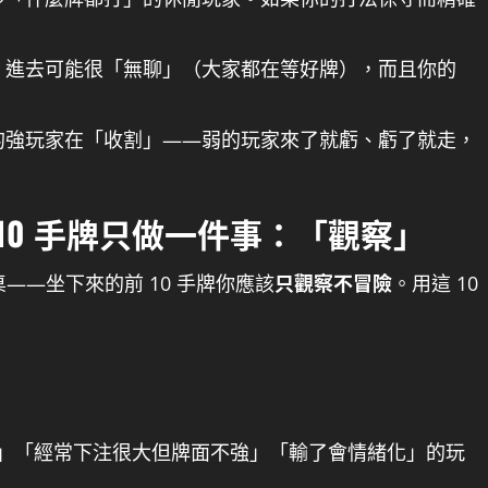
。進去可能很「無聊」（大家都在等好牌），而且你的
的強玩家在「收割」——弱的玩家來了就虧、虧了就走，
10 手牌只做一件事：「觀察」
—坐下來的前 10 手牌你應該
只觀察不冒險
。用這 10
」「經常下注很大但牌面不強」「輸了會情緒化」的玩