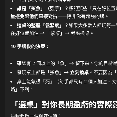
誰是「鯊魚」（強手）？
標記那些「只在好位置
量避免跟他們直接對抗
——除非你有超強的牌。
這桌的整體「鬆緊度」？
如果大多數人都玩每一
在好位置加注 → 「緊桌」→ 考慮換桌。
10 手牌後的決策：
確認有 2 個以上的「魚」→
留下來
。你的目標
發現桌上都是「鯊魚」→
立刻換桌
。不要因為「
桌上氣氛很「死」（每手都只有 2 個人加注、
略」不利。
「選桌」對你長期盈虧的實際
讓我們做一個保守估算：