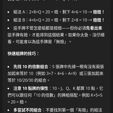
組法 A：2+8+Q = 20 = 妞，剩下 4+6 = 10 →
妞妞！
組法 B：4+6+Q = 20 = 妞，剩下 2+8 = 10 →
妞妞！
這手牌不管怎麼組都是妞妞——但你必須
先看出來
這手牌有妞，才能得到這個結果。如果你太急、沒仔細
看，可能會以為這手牌是「無妞」。
快速組牌的技巧：
先找 10 的倍數組合
：5 張牌中先掃一眼有沒有兩張
加起來等於 10（例如 3+7、4+6、A+9）或三張加起來
等於 10/20/30 的組合。
注意 10 點牌的彈性
：10、J、Q、K 都算 10 點，它
們可以跟任何「10 的倍數」的牌組搭配。例如 K+5+5
= 20 = 妞。
多嘗試不同組合
：不要找到第一個「有妞」的組法