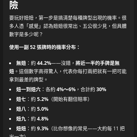
險
要玩好妞妞，第一步是搞清楚每種牌型出現的機率。很
多人憑「感覺」認為妞妞很常出、五公很少見，但具體
數字是多少呢？
使用一副 52 張牌時的機率分布：
無妞
：約
44.2%
——沒錯，
將近一半的手牌是無
妞
。這個數字高得驚人，代表你每打兩把就有一把可能
拿到最差的牌型。
妞一到妞六
：各約
4%～6%
，合計約
30%
妞七
：約
5.2%
（開始有翻倍賠率）
妞八
：約
5.0%
妞九
：約
4.8%
妞妞
：約
9.3%
（比你想像的常見——大約每 11 把
出一次）