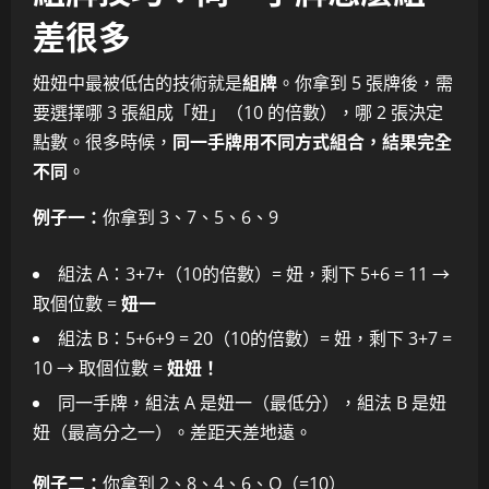
差很多
妞妞中最被低估的技術就是
組牌
。你拿到 5 張牌後，需
要選擇哪 3 張組成「妞」（10 的倍數），哪 2 張決定
點數。很多時候，
同一手牌用不同方式組合，結果完全
不同
。
例子一：
你拿到 3、7、5、6、9
組法 A：3+7+（10的倍數）= 妞，剩下 5+6 = 11 →
取個位數 =
妞一
組法 B：5+6+9 = 20（10的倍數）= 妞，剩下 3+7 =
10 → 取個位數 =
妞妞！
同一手牌，組法 A 是妞一（最低分），組法 B 是妞
妞（最高分之一）。差距天差地遠。
例子二：
你拿到 2、8、4、6、Q（=10）