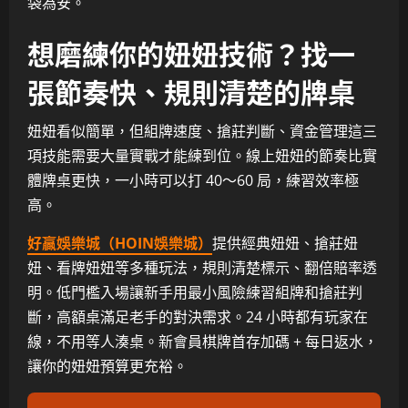
袋為安。
想磨練你的妞妞技術？找一
張節奏快、規則清楚的牌桌
妞妞看似簡單，但組牌速度、搶莊判斷、資金管理這三
項技能需要大量實戰才能練到位。線上妞妞的節奏比實
體牌桌更快，一小時可以打 40～60 局，練習效率極
高。
好贏娛樂城（HOIN娛樂城）
提供經典妞妞、搶莊妞
妞、看牌妞妞等多種玩法，規則清楚標示、翻倍賠率透
明。低門檻入場讓新手用最小風險練習組牌和搶莊判
斷，高額桌滿足老手的對決需求。24 小時都有玩家在
線，不用等人湊桌。新會員棋牌首存加碼 + 每日返水，
讓你的妞妞預算更充裕。