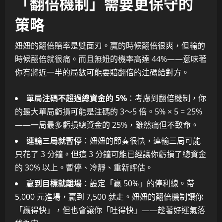
「翻倍機制」需要更保守的
策略
妞妞的翻倍賠率是雙面刃。贏的時候翻倍很爽，但輸的
時候翻倍就很痛。而且無妞的機率高達 44%——意味著
你有將近一半的局數可能要賠翻倍的注碼給對方。
單局注碼不超過總資金的 5%
：考慮到翻倍機制，你
的最大單局虧損可能是注碼的 3～5 倍。5% × 5 = 25%
——一局最多虧損總資金的 25%，雖然痛但不致命。
連輸三局就暫停
：妞妞的節奏很快，連輸三局可能
只花了 3 分鐘。但這 3 分鐘可能已經讓你虧損了總資金
的 30% 以上。暫停、冷靜、重新評估。
贏到目標就離場
：設定「贏 50%」的停利線。帶
5,000 元進場，贏到 7,500 就走。妞妞的翻倍機制讓你
「贏得快」，但也會讓你「吐得快」——趁著好運氣落