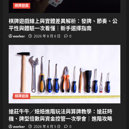
棋牌遊戲
棋牌遊戲線上與實體差異解析：發牌、節奏、公
平性與體驗一次看懂｜新手選擇指南
worker
2026 年 8 月 6 日
0
棋牌遊戲
搶莊牛牛／妞妞進階玩法與算牌教學：搶莊時
機、牌型倍數與資金控管一次學會｜進階攻略
worker
2026 年 8 月 5 日
0