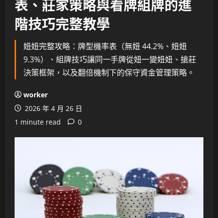
表、莊家策略與看牌組牌的進
階技巧完整教學
妞妞完整攻略：牌型機率表（無妞 44.2%、妞妞
9.3%）、組牌技巧讓同一手牌從妞一變妞妞、搶莊
決策框架，以及翻倍機制下的保守資金管理策略。
worker
2026 年 4 月 26 日
1 minute read
0