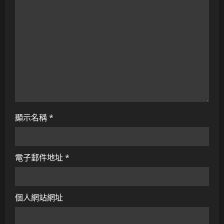
i
o
n
顯示名稱
*
電子郵件地址
*
個人網站網址