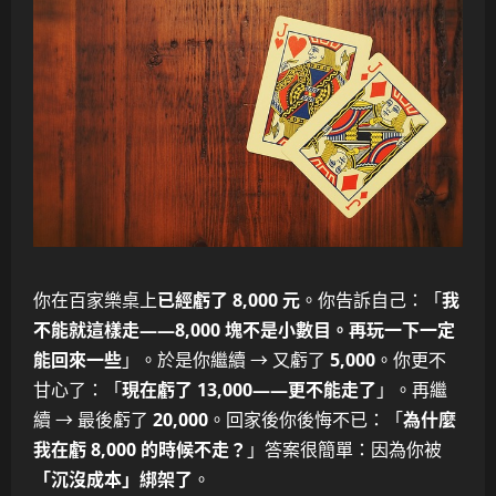
你在百家樂桌上
已經虧了 8,000 元
。你告訴自己：「
我
不能就這樣走——8,000 塊不是小數目。再玩一下一定
能回來一些
」。於是你繼續 → 又虧了
5,000
。你更不
甘心了：「
現在虧了 13,000——更不能走了
」。再繼
續 → 最後虧了
20,000
。回家後你後悔不已：「
為什麼
我在虧 8,000 的時候不走？
」答案很簡單：因為你被
「沉沒成本」綁架了
。