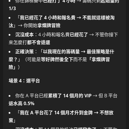
你在錦標賽中
已經打了 4 小時
→ 籌碼只剩
起始量的
1/3
「
我已經花了 4 小時和報名費 → 不能就這樣被淘
汰
」→ 你開始
拿爛牌冒險
沉沒成本
：4 小時和報名費
已經花了
→ 不管你接下
來怎麼打
都不會退還
正確決策
：「
以我現在的籌碼量 → 最佳策略是什
麼？
」（可能是
等好牌然後全下
而不是
「拿爛牌冒
險」
）
場景 4：選平台
你在 A 平台已經
累積了 14 個月的 VIP
→ 但 B 平台
返水高 0.5%
「
我在 A 平台花了 14 個月才升到金牌 → 不想放
棄
」