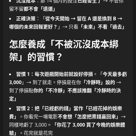
沉沒成本
：那 14 個月的投注
已經發生了
→ 不管你
留不留
都不會「退還」
正確決策
：「
從今天開始 → 留在 A 還是換到 B →
哪個的未來回報更好？
」→ 只看
「未來」不看「過去」
怎麼養成「不被沉沒成本綁
架」的習慣？
習慣 1：每次遊戲開始前就設好停損
。「
今天最多虧
3,000
」→ 到了就走。停損是在你
「冷靜時」設的
→
到了停損點
你的「不冷靜」不應該推翻「冷靜時的決
定」
習慣 2：把「已經虧的錢」當作「已經花掉的娛樂
費」
。你看完一場電影
不會想「怎麼把票錢贏回來」
→
同樣地虧了 3,000 =
「你花了 3,000 買了今晚的娛樂體
驗」
。花完就是花完