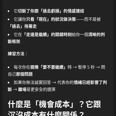
它
切斷了你跟「過去虧損」的情感連結
它讓你
只看「現在」的狀況做決策
——而不是被
「過去」拖著走
它在
「走還是繼續」的關鍵時刻
給你一個
清晰的判
斷框架
練習方法
：
每次你在
猶豫「要不要繼續」
時 → 暫停 5 秒 → 問
自己
那個問題
如果你無法誠實回答 → 代表你的
情緒已經影響了判
斷
→
離場
是更安全的選擇
什麼是「機會成本」？它跟
沉沒成本有什麼關係？