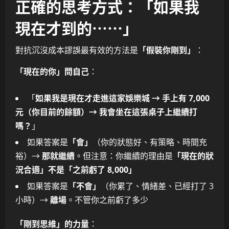
正確的思考方式：「如果我
現在才到的⋯⋯」
對抗沉沒成本謬誤最有效的方法是
「假裝你剛到」
：
「現在的你」問自己
：
「
如果我是現在才走進這家娛樂城 → 手上有 7,000
元（你目前的餘額）→ 我會坐在這張桌子上繼續打
嗎？
」
如果答案是
「會」
（你的狀態好、有策略、時間充
裕）→
那就繼續
。但注意：你繼續的理由是
「現在的狀
況合適」不是「之前虧了 8,000」
如果答案是
「不會」
（你累了、情緒差、已經打了 3
小時）→
離場
。不管你之前虧了多少
「剛到思維」的力量
：