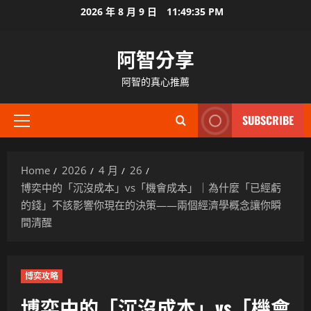
Skip
2026 年 8 月 9 日
11:49:37 PM
to
content
阿智分享
阿智的真心推薦
SUBSCRIBE
Primary
Menu
Home
2026
4 月
26
博奕中的「沉沒成本」vs「機會成本」｜為什麼「已經虧
的錢」不該影響你現在的決策——兩個經濟學概念讓你瞬
間清醒
博奕攻略
博奕中的「沉沒成本」vs「機會