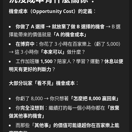
機會成本（Opportunity Cost）的定義
：
你做了 A 選擇 → 就放棄了做 B 選擇的機會
→ B 選
擇能帶來的價值就是
「A 的機會成本」
在博弈中
：你花了 3 小時在百家樂上（虧了 5,000）
→ 這 3 小時你
「本來可以」
做什麼？
工作加班賺
1,500
？陪家人？學習？運動？
休息以便
明天有更好的判斷力
？
大部分玩家「看不見」機會成本
：
你虧了 8,000 → 你只想著
「怎麼把 8,000 贏回來」
你
完全沒想到
：繼續打的每一個小時你都在
「放棄
做其他事的機會」
而那些「
其他事」的價值可能遠超你在百家樂上能