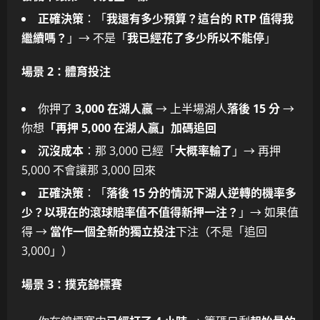
正確決策
：「
我還有多少預算？這台的 RTP 值得我
繼續嗎？
」→ 不是「
我已經花了多少所以不能停
」
場景 2：體育投注
你押了
3,000 在湖人贏
→ 上半場湖人
落後 15 分
→
你想
「再押 5,000 在湖人贏」加碼追回
沉沒成本
：那 3,000 已經「
大概率輸了
」→ 再押
5,000 不會讓那 3,000 回來
正確決策
：「
落後 15 分的情況下湖人逆轉的機率多
少？以現在的滾球賠率值不值得新押一注？
」→ 如果值
得 →
當作一個全新的獨立投注
下注（不是「追回
3,000」）
場景 3：撲克錦標賽