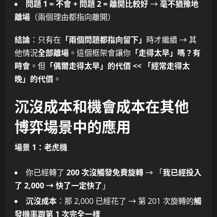
問題 1 = 不會 + 問題 2 = 離開比較好
→
毫不猶豫地
離場
（兩個理由都指向離開）
結論
：只有在
「兩個問題都指向留下」
時才繼續 → 其
他情況
全部離場
。這個框架會讓你
「走得太早」嗎？有
時會
。但
「偶爾走得太早」的代價 << 「經常走得太
晚」的代價
。
沉沒成本和機會成本在其他
博弈場景中的應用
場景 1：老虎機
你已經轉了
200 次沒觸發免費旋轉
→ 「
我已經投入
了 2,000 → 快了一定快了
」
沉沒成本
：那 2,000 已經花了 → 第 201 次旋轉的
觸
發機率跟第 1 次完全一樣