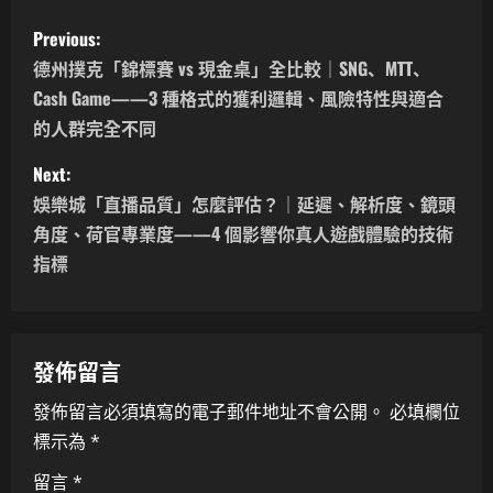
P
Previous:
o
德州撲克「錦標賽 vs 現金桌」全比較｜SNG、MTT、
Cash Game——3 種格式的獲利邏輯、風險特性與適合
s
的人群完全不同
t
Next:
n
娛樂城「直播品質」怎麼評估？｜延遲、解析度、鏡頭
角度、荷官專業度——4 個影響你真人遊戲體驗的技術
a
指標
v
i
發佈留言
g
發佈留言必須填寫的電子郵件地址不會公開。
必填欄位
a
標示為
*
t
留言
*