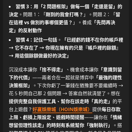
習慣 3：用「2 問題框架」做每一個「走還是留」的
決定
。問題 1：「
剛到的我會打嗎？
」。問題 2：「
留
在這裡 vs 做別的事哪個更值？
」。養成
「先問再決
定」的反射動作
習慣 4：記住一句話
。
「已經虧的錢不在你的帳戶裡
→ 它不存在了 → 你現在擁有的只是『帳戶裡的餘額』
→ 用這個餘額做最好的決定」
沉沒成本讓你
「捨不得走」
、機會成本讓你
「意識到留
下的代價」
——兩者合在一起就是博弈中
「最強的理性
決策框架」
。下次你虧了一筆錢在猶豫要不要繼續時 →
花 5 秒問自己那 2 個問題 → 答案自然就清楚了。想在
提供完整自我保護工具、幫你在該走時「真的走」
的平
台上遊戲？
好贏娛樂城（HOIN娛樂城）
提供
每日存款
上限、虧損上限設定、遊戲時間提醒
——讓你在
「情緒
想留但理性該走」的時刻有系統幫你「強制執行」
。搭