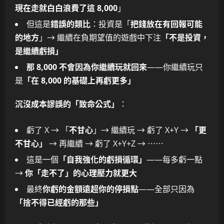
現在走就白白浪費了這 8,000
」
但這是
錯誤的類比
：投資是「
把錢放在有回報可能
的地方
」→ 繼續在負期望值的遊戲中下注
「不是投資，
是繼續虧損」
那 8,000 不會因為你繼續玩就回來
——你繼續玩只
是
「在 8,000 的基礎上再虧更多」
沉沒成本謬誤的「致命公式」
：
虧了 X → 「
不甘心
」→ 繼續玩 → 虧了 X+Y →
「更
不甘心」
→ 再繼續 → 虧了 X+Y+Z → ⋯⋯
這是一個
「自我強化的虧損循環」
——每多虧一點
→
你「走不了」的心理壓力就更大
最終
你虧的金額遠超你的停損點
——全部只因為
「捨不得已經虧的那些」