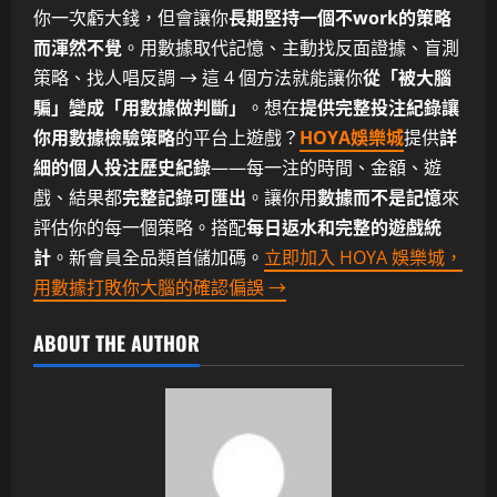
你一次虧大錢，但會讓你
長期堅持一個不work的策略
而渾然不覺
。用數據取代記憶、主動找反面證據、盲測
策略、找人唱反調 → 這 4 個方法就能讓你
從「被大腦
騙」變成「用數據做判斷」
。想在
提供完整投注紀錄讓
你用數據檢驗策略
的平台上遊戲？
HOYA娛樂城
提供
詳
細的個人投注歷史紀錄
——每一注的時間、金額、遊
戲、結果都
完整記錄可匯出
。讓你用
數據而不是記憶
來
評估你的每一個策略。搭配
每日返水和完整的遊戲統
計
。新會員全品類首儲加碼。
立即加入 HOYA 娛樂城，
用數據打敗你大腦的確認偏誤 →
ABOUT THE AUTHOR