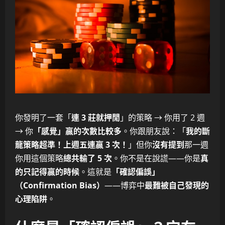
你發明了一套「
連 3 莊就押閒
」的策略 → 你用了 2 週
→ 你
「感覺」贏的次數比較多
。你跟朋友說：「
我的斷
龍策略超準！上週五連贏 3 次！
」但你
沒有提到
那一週
你用這個策略
總共輸了 5 次
。你不是在說謊——你是
真
的只記得贏的時候
。這就是
「確認偏誤」
（Confirmation Bias）
——博弈中
最難被自己發現的
心理陷阱
。