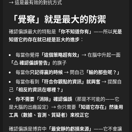
→ 這是最有效的對抗方式
「覺察」就是最大的防禦
確認偏誤最大的特點是
「你不知道你有」
——所以
光是
知道它的存在就已經是巨大的進步
：
每當你覺得
「這個策略超有效」
→ 在腦中升起一面
「⚠️ 確認偏誤警告」
的旗子
每當你
只記得贏的時候
→ 問自己
「輸的那些呢？」
每當你看到
「符合你觀點的資訊」就興奮
→ 提醒自
己
「相反的資訊在哪裡？」
你不需要「消除」確認偏誤
（那是不可能的——它
是大腦的出廠設定）→ 你只需要
「知道它存在」然後用
工具（數據、盲測、質疑者）來校正它
確認偏誤是博弈中
「最安靜的虧損來源」
——它不會讓