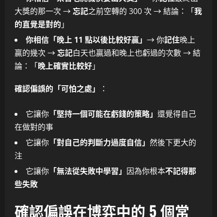
大獎的那一次 →
忘記
之前空轉的 300 次 → 結論：「
我
的直覺是對的
」
你相信「晚上 11 點以後比較好贏」
→ 你
記住
晚上
贏的幾次 →
忘記
白天也贏過和晚上也虧過的次數 → 結
論：「
晚上確實比較好
」
確認偏誤的「可怕之處」
：
它讓你
「堅持一個可能在虧錢的策略」
還覺得自己
在做對的事
它讓你
「對自己的判斷力過度自信」
然後下更大的
注
它讓你
「無法從失敗中學習」
因為你根本
不記得那
些失敗
確認偏誤在博弈中的 5 個常