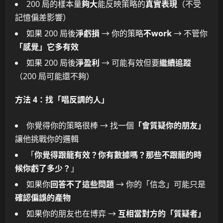
200 局的樣本量
夠大
能反映策略的
真實表現
（不受
記憶偏差影響）
如果 200 局後
淨虧損
→ 你的策略
不work
→ 不管你
「感覺」它多有效
如果 200 局後
淨盈利
→ 可能有效但要
繼續追蹤
（200 局可能還不夠）
方法 4：找「唱反調的人」
你覺得你的策略很棒 → 找一個
「會質疑你的朋友」
讓他挑戰你的邏輯
「
你覺得跟龍有效？你有數據嗎？那些不跟龍的時
候你虧了多少？
」
如果你
回答不了這些問題
→ 你的「信念」可能只是
確認偏誤的產物
如果你的朋友也在博弈 →
互相當對方的「質疑者」