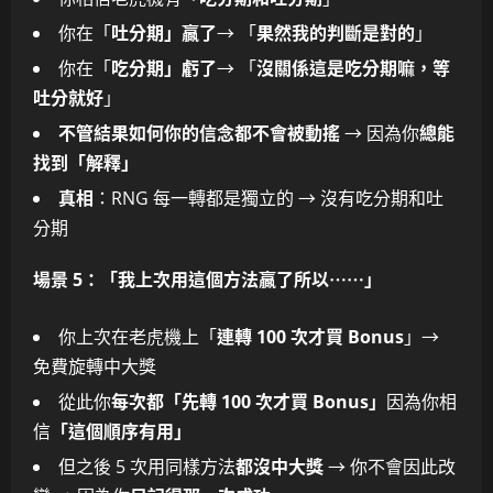
你在「
吐分期」贏了
→ 「
果然我的判斷是對的
」
你在「
吃分期」虧了
→ 「
沒關係這是吃分期嘛，等
吐分就好
」
不管結果如何你的信念都不會被動搖
→ 因為你
總能
找到「解釋」
真相
：RNG 每一轉都是獨立的 → 沒有吃分期和吐
分期
場景 5：「我上次用這個方法贏了所以⋯⋯」
你上次在老虎機上「
連轉 100 次才買 Bonus
」→
免費旋轉中大獎
從此你
每次都「先轉 100 次才買 Bonus」
因為你相
信
「這個順序有用」
但之後 5 次用同樣方法
都沒中大獎
→ 你不會因此改