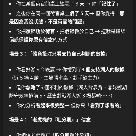
你在某個荷官的桌上連贏了 3 天 → 你「
記住了
」
之後你在同一個荷官桌上
虧了 5 天
→ 但你覺得「
那
是因為我沒狀態，不是荷官的問題
」
你把
贏歸功於荷官
、把
虧歸咎於自己
→ 這就是確認
偏誤
保護你原有信念
的方式
場景 3：「體育投注只看支持自己判斷的數據」
你看好湖人今晚贏 → 你搜到了
3 個支持湖人的數據
（近 5 場 4 勝、主場勝率高、對手缺主力）
但你
忽略了
5 個不利的數據（湖人背靠背、客隊近期
防守效率排前 5、歷史對戰湖人近 3 場都輸⋯⋯）
你的分析
看起來很完整
→ 但你只「
看到了想看的
」
場景 4：「老虎機的『吐分期』」信念
你相信老虎機有「
吃分期和吐分期
」