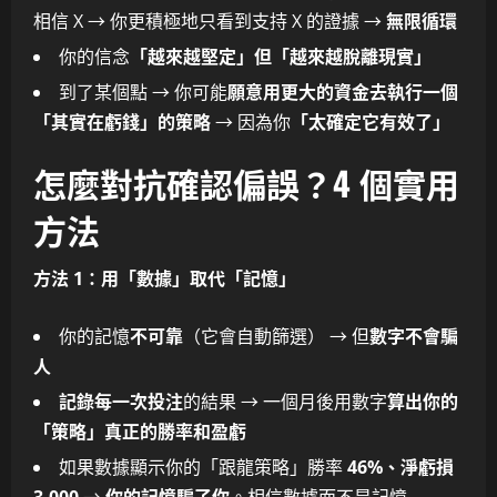
相信 X → 你更積極地只看到支持 X 的證據 →
無限循環
你的信念
「越來越堅定」但「越來越脫離現實」
到了某個點 → 你可能
願意用更大的資金去執行一個
「其實在虧錢」的策略
→ 因為你
「太確定它有效了」
怎麼對抗確認偏誤？4 個實用
方法
方法 1：用「數據」取代「記憶」
你的記憶
不可靠
（它會自動篩選） → 但
數字不會騙
人
記錄每一次投注
的結果 → 一個月後用數字
算出你的
「策略」真正的勝率和盈虧
如果數據顯示你的「跟龍策略」勝率
46%、淨虧損
3,000
→
你的記憶騙了你
。相信數據而不是記憶