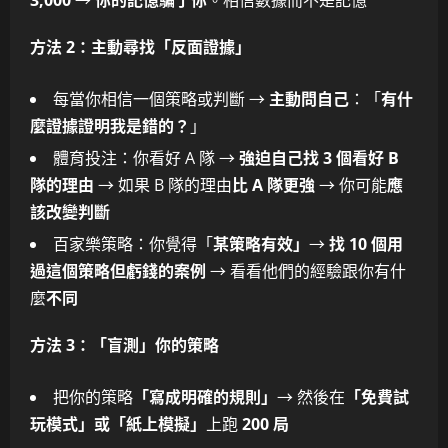
方法 2：主動尋找「反面證據」
每當你相信一個策略或判斷 →
主動問自己
：「
有什
麼證據證明我是錯的？
」
體育投注：你看好 A 隊 →
強迫自己找 3 個看好 B
隊的理由
→ 如果 B 隊的理由
比 A 隊更強
→ 你可能
應
該改變判斷
百家樂策略：你覺得「
某策略有效」
→
找 10 個用
過這個策略但虧錢的案例
→ 看看他們的經驗跟你有什
麼
不同
方法 3：「盲測」你的策略
把你的策略
「寫成明確的規則」
→ 然後在
「免費試
玩模式」或「紙上模擬」
上跑
200 局