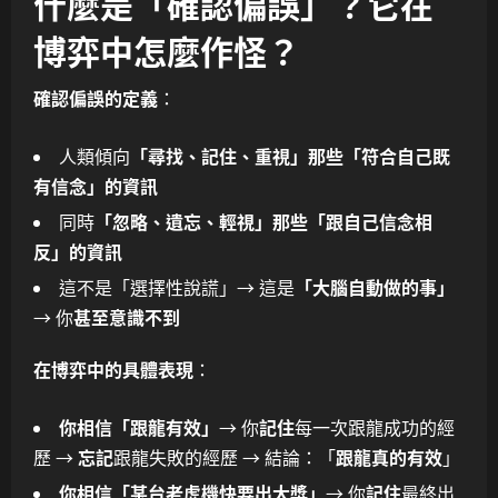
什麼是「確認偏誤」？它在
博弈中怎麼作怪？
確認偏誤的定義
：
人類傾向
「尋找、記住、重視」那些「符合自己既
有信念」的資訊
同時
「忽略、遺忘、輕視」那些「跟自己信念相
反」的資訊
這不是「選擇性說謊」→ 這是
「大腦自動做的事」
→ 你
甚至意識不到
在博弈中的具體表現
：
你相信「跟龍有效」
→ 你
記住
每一次跟龍成功的經
歷 →
忘記
跟龍失敗的經歷 → 結論：「
跟龍真的有效
」
你相信「某台老虎機快要出大獎」
→ 你
記住
最終出