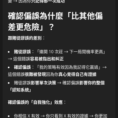
變 → 因為你
只記得那一次成功
確認偏誤為什麼「比其他偏
差更危險」？
跟賭徒謬誤的差別
：
賭徒謬誤
：「連開 10 次莊 → 下一局閒機率更高」
→ 這個錯誤
容易被指出和糾正
確認偏誤
：「我的策略有效因為我記得它贏過」→
這個錯誤
很難被發現
因為你
真心覺得自己有證據
賭徒謬誤
影響單次決策
→ 確認偏誤
影響你的整個
「認知系統」
確認偏誤的「自我強化」效應
：
你相信 X 有效 → 你只看到 X 有效的證據 → 你更加