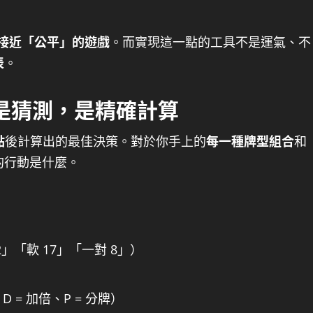
會接近「公平」的遊戲
。而實現這一點的工具不是運氣、不
表
。
是猜測，是精確計算
點
後計算出的最佳決策。對於你手上的
每一種牌型組合
和
的行動是什麼。
」「軟 17」「一對 8」）
 = 加倍、P = 分牌）