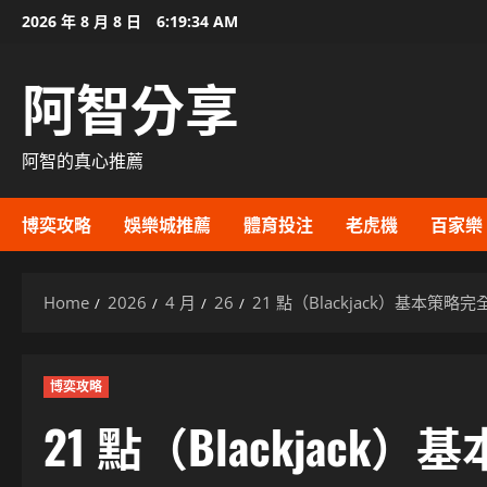
Skip
2026 年 8 月 8 日
6:19:35 AM
to
content
阿智分享
阿智的真心推薦
博奕攻略
娛樂城推薦
體育投注
老虎機
百家樂
Home
2026
4 月
26
21 點（Blackjack）基本策
博奕攻略
21 點（Blackjac