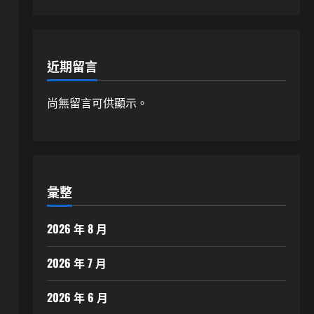
近期留言
尚無留言可供顯示。
彙整
2026 年 8 月
2026 年 7 月
2026 年 6 月