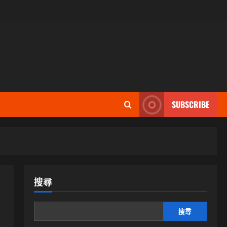
SUBSCRIBE
搜尋
搜尋