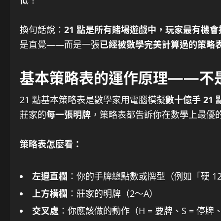
低！
換句話說：
21 點是所有賭場遊戲中，玩家最有機
是直覺——而是一張
已經被數學完美計算過的策略
基本策略表的運作原理——不
21 點基本策略表是數學家用電腦模擬
數十億手 21 
莊家的
每一張明牌
，策略表都告訴你在數學上最優
策略表怎麼看：
左邊直欄
：你的手牌總點數或牌型（例如「硬 12
上方橫欄
：莊家的明牌（2～A）
交叉處
：你應該做的動作（H = 要牌、S = 停牌、D