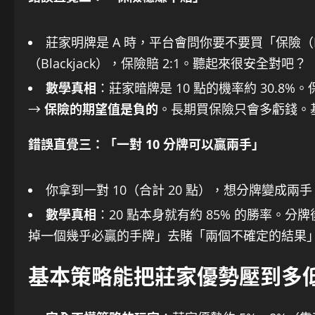
莊家明牌是 A 時，平台會問你要不要買「保險（In
（Blackjack），保險賠 2:1。聽起來很安全對吧？
數學真相
：莊家暗牌是 10 點的機率約 30.8%。保險
→
保險的期望值是負的
。長期買保險只會多虧錢。
錯誤直覺三：「一對 10 分牌可以贏兩手」
你拿到一對 10（合計 20 點），想分牌變成兩手
數學真相
：20 點本身就有約 85% 的勝率
掉一個幾乎必贏的手牌」去賭「兩個不確定的結果
基本策略能把莊家優勢壓到多