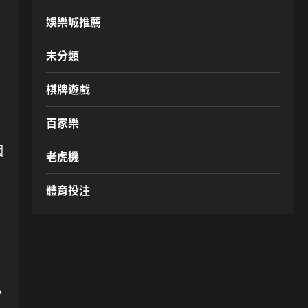
娛樂城推薦
未分類
棋牌遊戲
百家樂
因
老虎機
體育投注
比