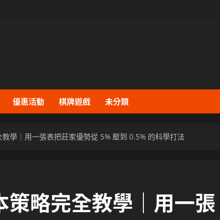
優惠活動
棋牌遊戲
未分類
略完全教學｜用一張表把莊家優勢從 5% 壓到 0.5% 的科學打法
k）基本策略完全教學｜用一張