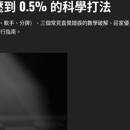
到 0.5% 的科學打法
手、軟手、分牌）、三個常見直覺錯誤的數學破解、莊家優
執行指南。