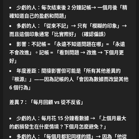
少虧的人
：每次結束後
2 分鐘記帳
→ 一個月後
「精
確知道自己的盈虧和問題」
多虧的人
：
「從來不記」
→ 只有
「模糊的印象」
→
而且這個印象
通常「比實際好」
（確認偏誤）
影響
：不記帳 =
「永遠不知道問題在哪」= 「永遠
不會改進」
。記帳 =
「看到問題 → 改進 → 下個月更
好」
年度差距
：
間接影響
但可能是
「所有其他差異的
『根源』」
——因為記帳的人
「會因為數據而改變其他
6 個行為」
差異 7：「每月回顧 vs 從不反省」
少虧的人
：每月花
15 分鐘
看數據 →
「上個月最大
的虧損發生在什麼情境？下個月怎麼避免？」
多虧的人
：
「每個月都犯同樣的錯」
→ 因為
「他從