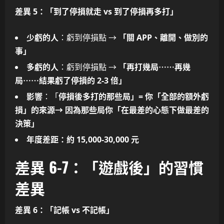
差異 5：「到了停損就走 vs 到了停損再多打」
少虧的人
：虧到停損點 →
「關 APP、離開、做別的
事」
多虧的人
：虧到停損點 →
「再打幾局⋯⋯再幾
局⋯⋯結果虧了停損的 2-3 倍」
影響
：「
停損後多打的那些局」= 你
「全部的額外虧
損」的來源
→ 因為那些局你
「在最差的心態下做最差的
決策」
年度差距
：約
15,000-30,000 元
差異 6-7：「遊戲後」的習慣
差異
差異 6：「記帳 vs 不記帳」