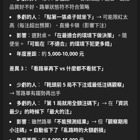
品質好不好、路單狀態符不符合策略
多虧的人
：
「點第一張桌子就坐下」
→ 可能限紅太
高（每注超出預算）、直播卡頓（影響下注）
影響
：選對桌 =
「在最適合的環境下做決策」
。隨
便坐 =
「可能在『不適合』的環境下犯更多錯」
年度差距
：約
5,000-10,000 元
差異 3：「看路單再下 vs 什麼都不看就下」
少虧的人
：
「靴頭前 5 局不下注或最低注碼觀察」
→ 等路單有趨勢再出手
多虧的人
：
「第 1 局就用全額注碼下」
→ 在
「資訊
最少」的時候下「最大的注」
影響
：雖然路單
「不能預測結果」
→ 但
「觀察期用
小注碼」= 自動省下了「亂路時的大額虧損」