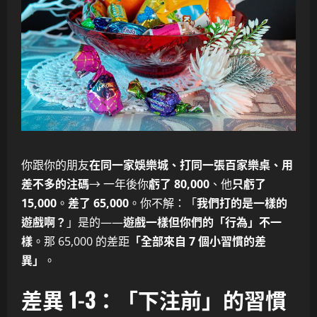
你跟你的朋友
在同一家娛樂城、打同一張百家樂桌、用
差不多的注碼
→ 一年後你
虧了 80,000
、他
只虧了
15,000
。
差了 65,000
。你不解：「
我們打的是一樣的
遊戲啊？
」是的——
遊戲一樣但你們的「行為」不一
樣
。那 65,000 的差距
「全部來自 7 個小習慣的差
異」
。
差異 1-3：「下注前」的習慣