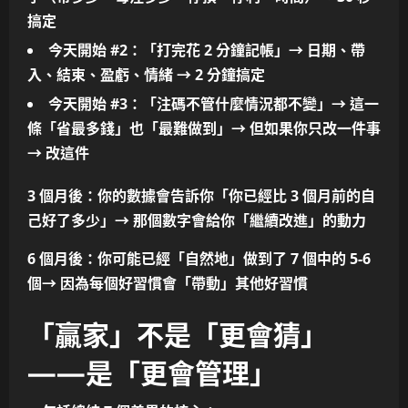
搞定
今天開始 #2
：
「打完花 2 分鐘記帳」
→ 日期、帶
入、結束、盈虧、情緒 →
2 分鐘搞定
今天開始 #3
：
「注碼不管什麼情況都不變」
→ 這一
條
「省最多錢」
也
「最難做到」
→ 但如果你只改一件事
→
改這件
3 個月後
：你的數據會告訴你
「你已經比 3 個月前的自
己好了多少」
→ 那個
數字會給你「繼續改進」的動力
6 個月後
：你可能已經
「自然地」做到了 7 個中的 5-6
個
→ 因為
每個好習慣會「帶動」其他好習慣
「贏家」不是「更會猜」
——是「更會管理」