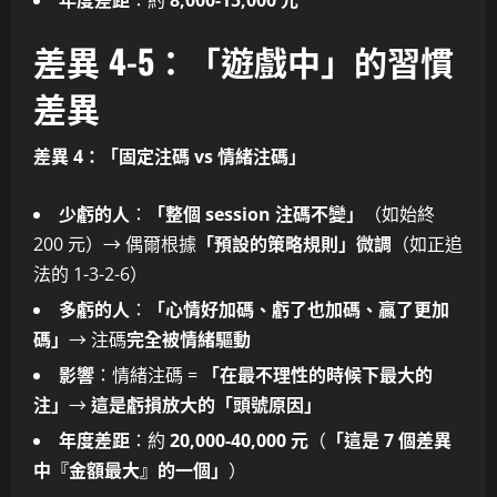
年度差距
：約
8,000-15,000 元
差異 4-5：「遊戲中」的習慣
差異
差異 4：「固定注碼 vs 情緒注碼」
少虧的人
：
「整個 session 注碼不變」
（如始終
200 元）→ 偶爾根據
「預設的策略規則」微調
（如正追
法的 1-3-2-6）
多虧的人
：
「心情好加碼、虧了也加碼、贏了更加
碼」
→ 注碼
完全被情緒驅動
影響
：情緒注碼 =
「在最不理性的時候下最大的
注」
→
這是虧損放大的「頭號原因」
年度差距
：約
20,000-40,000 元
（
「這是 7 個差異
中『金額最大』的一個」
）