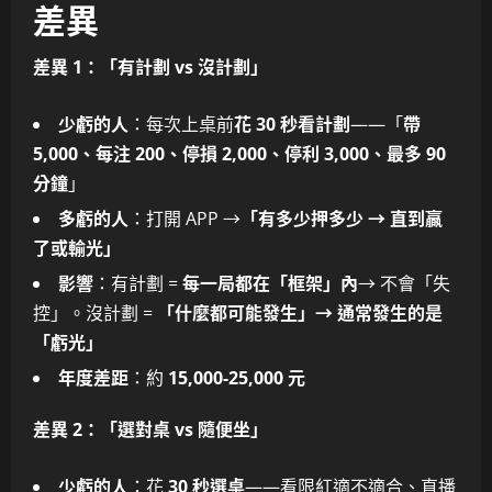
差異
差異 1：「有計劃 vs 沒計劃」
少虧的人
：每次上桌前
花 30 秒看計劃
——「
帶
5,000、每注 200、停損 2,000、停利 3,000、最多 90
分鐘
」
多虧的人
：打開 APP →
「有多少押多少 → 直到贏
了或輸光」
影響
：有計劃 =
每一局都在「框架」內
→ 不會「失
控」。沒計劃 =
「什麼都可能發生」→ 通常發生的是
「虧光」
年度差距
：約
15,000-25,000 元
差異 2：「選對桌 vs 隨便坐」
少虧的人
：花
30 秒選桌
——看限紅適不適合、直播