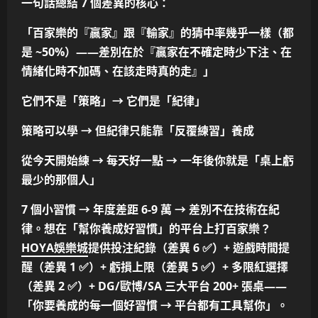
一句話總結 7 個差異的核心
：
「百家樂的『贏家』跟『輸家』的猜中率幾乎一樣（都
是 ~50%）——差別在於『贏家在不確定時少下注、在
情緒化時不加碼、在該走時真的走』」
它們不是「策略」→ 它們是「紀律」
策略可以學 → 但紀律只能靠「反覆練習」養成
從今天開始練 → 每天好一點 → 一年後你就是「桌上虧
最少的那個人」
7 個小習慣 →
年度差距 6-9 萬
→
差別不在技術在紀
律
。想在
「幫你養成好習慣」
的平台上打百家樂？
HOYA娛樂城
提供
投注紀錄（差異 6 ✅）+ 遊戲時間提
醒（差異 1 ✅）+ 虧損上限（差異 5 ✅）+ 多限紅選擇
（差異 2 ✅）+ DG/歐博/SA 三大平台 200+ 張桌
——
「你要養成的每一個好習慣 → 平台都有工具幫你」
。