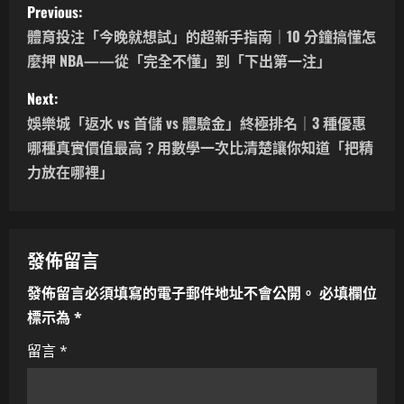
P
Previous:
o
體育投注「今晚就想試」的超新手指南｜10 分鐘搞懂怎
麼押 NBA——從「完全不懂」到「下出第一注」
s
Next:
t
娛樂城「返水 vs 首儲 vs 體驗金」終極排名｜3 種優惠
n
哪種真實價值最高？用數學一次比清楚讓你知道「把精
力放在哪裡」
a
v
發佈留言
i
發佈留言必須填寫的電子郵件地址不會公開。
必填欄位
g
標示為
*
a
留言
*
t