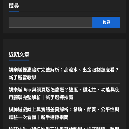
搜尋
搜尋
近期文章
娛樂城優惠陷阱完整解析：高流水、出金限制怎麼看？
新手避雷教學
娛樂城 App 與網頁版怎麼選？速度、穩定性、功能與使
用體驗完整解析｜新手選擇指南
棋牌遊戲線上與實體差異解析：發牌、節奏、公平性與
體驗一次看懂｜新手選擇指南