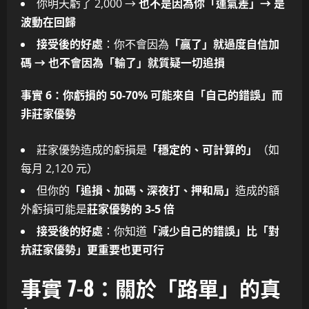
你明天虧了 2,000 →
也不是因為你「運氣差」→ 是
波動在回歸
接受後的好處
：你不會因為
「贏了」就過度自信加
碼 → 也不會因為「輸了」就質疑一切追損
事實 6：你虧損的 50-70% 可能來自「自己的錯誤」而
非莊家優勢
莊家優勢造成的虧損是
「穩定的、可計算的」
（如
每月 2,120 元）
但你的
「追損、加碼、深夜打、押和局」
造成的額
外虧損可能是
莊家優勢的 3-5 倍
接受後的好處
：你知道
「減少自己的錯誤」比「對
抗莊家優勢」更重要也更可行
事實 7-8：關於「路單」的真