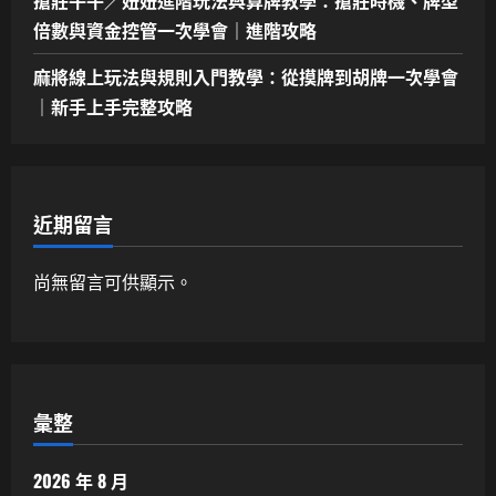
搶莊牛牛／妞妞進階玩法與算牌教學：搶莊時機、牌型
倍數與資金控管一次學會｜進階攻略
麻將線上玩法與規則入門教學：從摸牌到胡牌一次學會
｜新手上手完整攻略
近期留言
尚無留言可供顯示。
彙整
2026 年 8 月