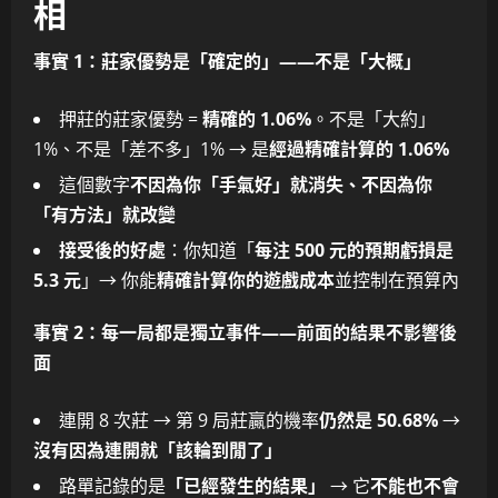
相
事實 1：莊家優勢是「確定的」——不是「大概」
押莊的莊家優勢 =
精確的 1.06%
。不是「大約」
1%、不是「差不多」1% → 是
經過精確計算的 1.06%
這個數字
不因為你「手氣好」就消失、不因為你
「有方法」就改變
接受後的好處
：你知道「
每注 500 元的預期虧損是
5.3 元
」→ 你能
精確計算你的遊戲成本
並控制在預算內
事實 2：每一局都是獨立事件——前面的結果不影響後
面
連開 8 次莊 → 第 9 局莊贏的機率
仍然是 50.68%
→
沒有因為連開就「該輪到閒了」
路單記錄的是
「已經發生的結果」
→ 它
不能也不會