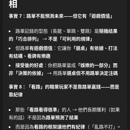
相
事實 7：路單不能預測未來——但它有「遊戲價值」
路單記錄的型態（長龍、單跳、雙跳）是
隨機結果
的「巧合排列」
→
不是「可利用的規律」
但路單
有遊戲價值
：它讓你
「選桌」有依據、打法
有結構、看牌有樂趣
接受後的好處
：你把路單當成
「娛樂的一部分」而
非「決策的依據」
→ 用路單
選桌但不用路單決定注碼
事實 8：「看路」的職業玩家不是靠路單贏錢——而是
靠紀律
那些「
看路看得很準
」的人 → 他們長期獲利（如果
有的話）不是因為
路單預測了結果
而是因為
看路的框架讓他們有紀律
（「亂路不打」=