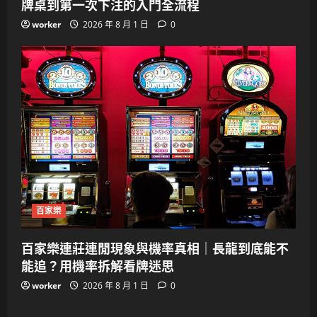
牌桌到第一次下注的入門全流程
worker
2026 年 8 月 1 日
0
百家樂
百家樂連莊連閒現象與機率真相｜長龍到底能不
能追？用機率拆解看牌迷思
worker
2026 年 8 月 1 日
0