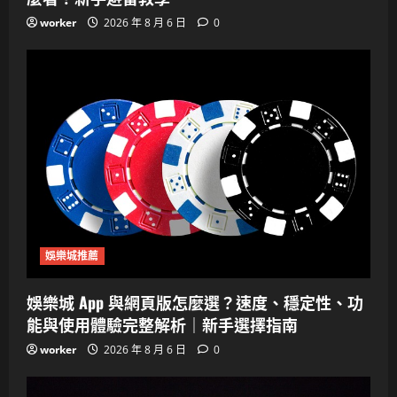
worker
2026 年 8 月 6 日
0
娛樂城推薦
娛樂城 App 與網頁版怎麼選？速度、穩定性、功
能與使用體驗完整解析｜新手選擇指南
worker
2026 年 8 月 6 日
0