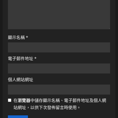
n
顯示名稱
*
電子郵件地址
*
個人網站網址
在
瀏覽器
中儲存顯示名稱、電子郵件地址及個人網
站網址，以供下次發佈留言時使用。