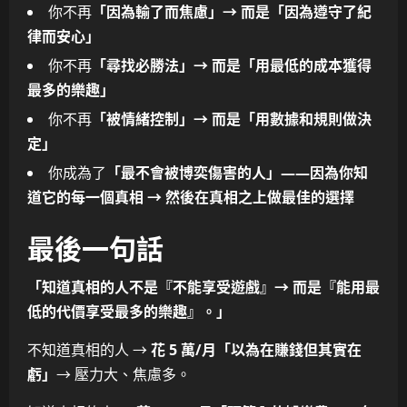
你不再
「因為輸了而焦慮」→ 而是「因為遵守了紀
律而安心」
你不再
「尋找必勝法」→ 而是「用最低的成本獲得
最多的樂趣」
你不再
「被情緒控制」→ 而是「用數據和規則做決
定」
你成為了
「最不會被博奕傷害的人」——因為你知
道它的每一個真相 → 然後在真相之上做最佳的選擇
最後一句話
「知道真相的人不是『不能享受遊戲』→ 而是『能用最
低的代價享受最多的樂趣』。」
不知道真相的人 →
花 5 萬/月「以為在賺錢但其實在
虧」
→ 壓力大、焦慮多。